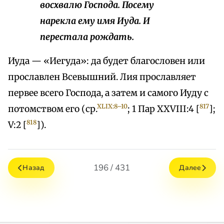
восхвалю Господа. Посему
нарекла ему имя Иуда. И
перестала рождать.
Иуда — «Иегуда»: да будет благословен или
прославлен Всевышний. Лия прославляет
первее всего Господа, а затем и самого Иуду с
XLIX:8–10
817
потомством его (ср.
; 1 Пар XXVIII:4 [
];
818
V:2 [
]).
196 / 431
Назад
Далее