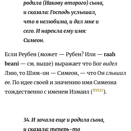
родила (Иакову второго) сына,
и сказала: Господь услышал,
что я нелюбима, и дал мне и
сего. И нарекла ему имя:
Симеон.
Если Реубен (может — Рубен? Или —
raah
beani
— см. выше) выражает что Бог
видел
Лию, то Шим-он — Симеон, — что Он
слышал
ее. По идее своей и значению имя Симеона
XVI:11
тождественно с именем Измаил (
).
34. И зачала еще и родила сына,
и сказала: теперь-то