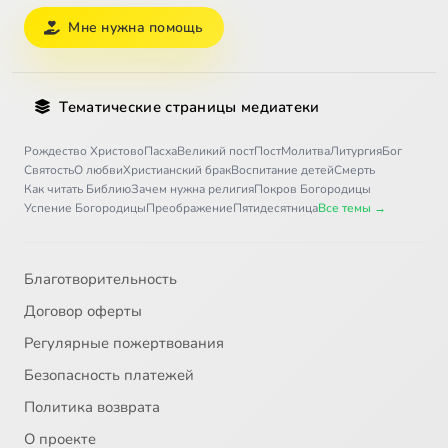
Мне нужна помощь
Тематические страницы медиатеки
Рождество Христово
Пасха
Великий пост
Пост
Молитва
Литургия
Бог
Святость
О любви
Христианский брак
Воспитание детей
Смерть
Как читать Библию
Зачем нужна религия
Покров Богородицы
Успение Богородицы
Преображение
Пятидесятница
Все темы →
Благотворительность
Договор оферты
Регулярные пожертвования
Безопасность платежей
Политика возврата
О проекте