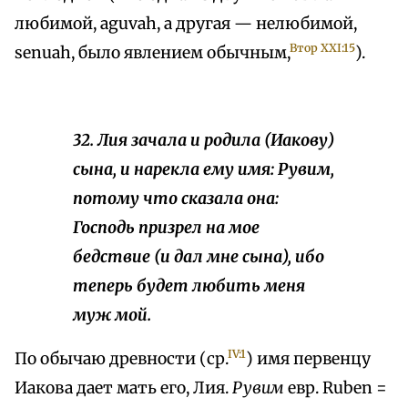
любимой, aguvah, а другая — нелюбимой,
Втор XXI:15
senuah, было явлением обычным,
).
32. Лия зачала и родила (Иакову)
сына, и нарекла ему имя: Рувим,
потому что сказала она:
Господь призрел на мое
бедствие (и дал мне сына), ибо
теперь будет любить меня
муж мой.
IV:1
По обычаю древности (ср.
) имя первенцу
Иакова дает мать его, Лия.
Рувим
евр. Ruben =