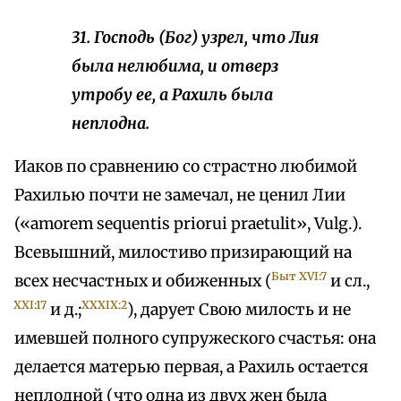
31. Господь (Бог) узрел, что Лия
была нелюбима, и отверз
утробу ее, а Рахиль была
неплодна.
Иаков по сравнению со страстно любимой
Рахилью почти не замечал, не ценил Лии
(«amorem sequentis priorui praetulit», Vulg.).
Всевышний, милостиво призирающий на
Быт XVI:7
всех несчастных и обиженных (
и сл.,
XXI:17
XXXIX:2
и д.;
), дарует Свою милость и не
имевшей полного супружеского счастья: она
делается матерью первая, а Рахиль остается
неплодной (что одна из двух жен была