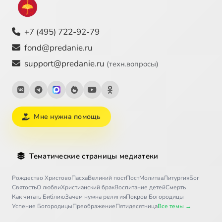
+7 (495) 722-92-79
fond@predanie.ru
support@predanie.ru
(техн.вопросы)
Мне нужна помощь
Тематические страницы медиатеки
Рождество Христово
Пасха
Великий пост
Пост
Молитва
Литургия
Бог
Святость
О любви
Христианский брак
Воспитание детей
Смерть
Как читать Библию
Зачем нужна религия
Покров Богородицы
Успение Богородицы
Преображение
Пятидесятница
Все темы →