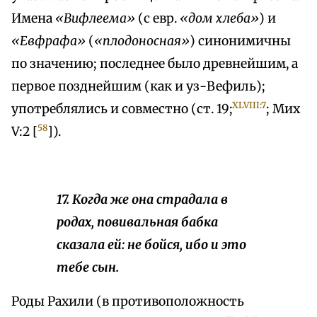
Имена
«Вифлеема»
(с евр.
«дом хлеба»
) и
«Евфрафа»
(
«плодоносная»
) синонимичны
по значению; последнее было древнейшим, а
первое позднейшим (как и уз-Вефиль);
XLVIII:7
употреблялись и совместно (ст. 19;
; Мих
58
V:2 [
]).
17. Когда же она страдала в
родах, повивальная бабка
сказала ей: не бойся, ибо и это
тебе сын.
Роды Рахили (в противоположность