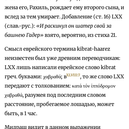
жена его, Рахиль, рождает ему второго сына, и
вслед за тем умирает. Добавление (ст. 16) LXX
(слав.-рус.):
«И раскинул он шатер свой за
башнею Гадер»
взято, вероятно, из стиха 21.
Смысл еврейского термина kibrat-haarez
неизвестен был уже древним переводчикам:
LXX лишь написали еврейское слово kibrat
XLVIII:7
греч. буквами: χαβραθά; в
, то же слово LXX
передают с толкованием: κατά τόν ίππόδρομον
χαβραθά, разумея под последним словом
расстояние, пробегаемое лошадью, может
быть, в 1 час.
Мидраш видит в данном выражении