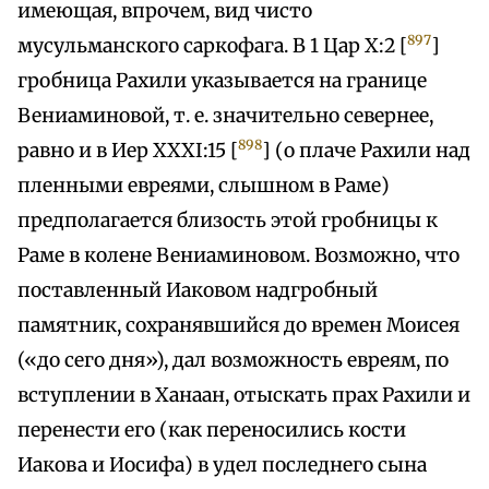
имеющая, впрочем, вид чисто
897
мусульманского саркофага. В 1 Цар X:2 [
]
гробница Рахили указывается на границе
Вениаминовой, т. е. значительно севернее,
898
равно и в Иер XXXI:15 [
] (о плаче Рахили над
пленными евреями, слышном в Раме)
предполагается близость этой гробницы к
Раме в колене Вениаминовом. Возможно, что
поставленный Иаковом надгробный
памятник, сохранявшийся до времен Моисея
(«до сего дня»), дал возможность евреям, по
вступлении в Ханаан, отыскать прах Рахили и
перенести его (как переносились кости
Иакова и Иосифа) в удел последнего сына