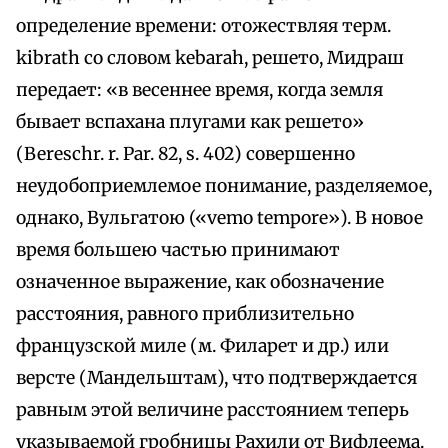
определение времени: отожествляя терм.
kibrath со словом kebarah, решето, Мидраш
передает: «в весеннее время, когда земля
бывает вспахана плугами как решето»
(Bereschr. r. Par. 82, s. 402) совершенно
неудобоприемлемое понимание, разделяемое,
однако, Вульгатою («vemo tempore»). В новое
время большею частью принимают
означенное выражение, как обозначение
расстояния, равного приблизительно
французской миле (м. Филарет и др.) или
версте (Мандельштам), что подтверждается
равным этой величине расстоянием теперь
указываемой гробницы Рахили от Вифлеема.