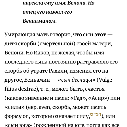
нарекла ему имя: Бенони. Но
отец его назвал его
Вениамином.
Умирающая мать говорит, что сын этот —
дитя скорби (смертельной) своей матери,
Бенони. Но Иаков, не желая, чтобы имя
последнего сына постоянно растравляло его
скорбь об утрате Рахили, изменил его на
другое, Беньамин —
«сын десницы»
(Vulg.:
filius dextrae), т. е., может быть, счастья
(каково значение и имен: «Гад», «Асир») или
«силы» (евр. аvеn, скорбь, может иметь
XLIX:3
форму оn, которое означает силу,
), или
«сын юга» (рожденный на юге, тогда как все