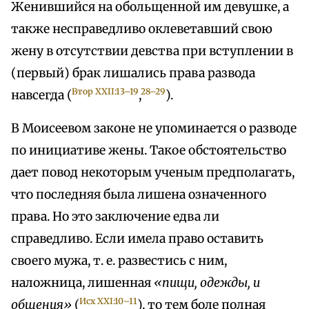
Женившийся на обольщенной им девушке, а
также несправедливо оклеветавший свою
жену в отсутствии девства при вступлении в
(первый) брак лишались права развода
Втор XXII:13–19
28–29
навсегда (
,
).
В Моисеевом законе не упоминается о разводе
по инициативе жены. Такое обстоятельство
дает повод некоторым ученым предполагать,
что последняя была лишена означенного
права. Но это заключение едва ли
справедливо. Если имела право оставить
своего мужа, т. е. развестись с ним,
наложница, лишенная
«пищи, одежды, и
Исх XXI:10–11
общения»
(
), то тем боле полная