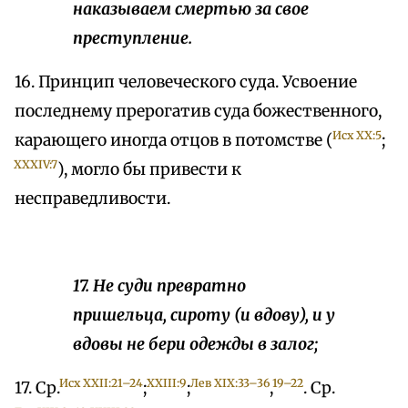
наказываем смертью за свое
преступление.
16. Принцип человеческого суда. Усвоение
последнему прерогатив суда божественного,
Исх ХX:5
карающего иногда отцов в потомстве (
;
XXXIV:7
), могло бы привести к
несправедливости.
17. Не суди превратно
пришельца, сироту (и вдову), и у
вдовы не бери одежды в залог;
Исх XXII:21–24
XXIII:9
Лев ХIX:33–36
19–22
17. Ср.
;
;
,
. Ср.