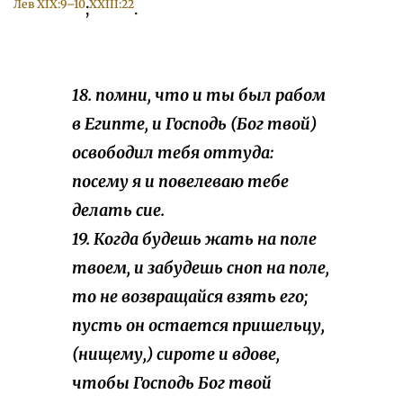
Лев XIX:9–10
XXIII:22
;
.
18. помни, что и ты был рабом
в Египте, и Господь (Бог твой)
освободил тебя оттуда:
посему я и повелеваю тебе
делать сие.
19. Когда будешь жать на поле
твоем, и забудешь сноп на поле,
то не возвращайся взять его;
пусть он остается пришельцу,
(нищему,) сироте и вдове,
чтобы Господь Бог твой