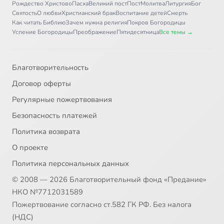
Рождество Христово
Пасха
Великий пост
Пост
Молитва
Литургия
Бог
Святость
О любви
Христианский брак
Воспитание детей
Смерть
Как читать Библию
Зачем нужна религия
Покров Богородицы
Успение Богородицы
Преображение
Пятидесятница
Все темы →
Благотворительность
Договор оферты
Регулярные пожертвования
Безопасность платежей
Политика возврата
О проекте
Политика персональных данных
© 2008 — 2026 Благотворительный фонд «Предание»
НКО №7712031589
Пожертвование согласно ст.582 ГК РФ. Без налога
(НДС)