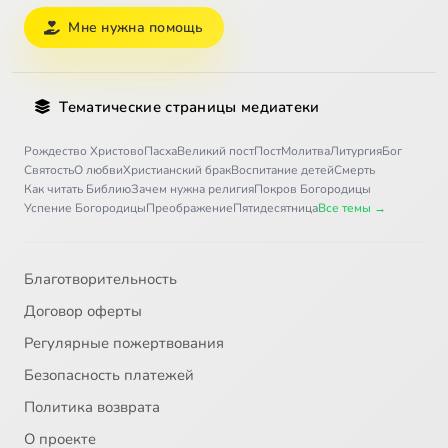
Мне нужна помощь
Тематические страницы медиатеки
Рождество Христово
Пасха
Великий пост
Пост
Молитва
Литургия
Бог
Святость
О любви
Христианский брак
Воспитание детей
Смерть
Как читать Библию
Зачем нужна религия
Покров Богородицы
Успение Богородицы
Преображение
Пятидесятница
Все темы →
Благотворительность
Договор оферты
Регулярные пожертвования
Безопасность платежей
Политика возврата
О проекте