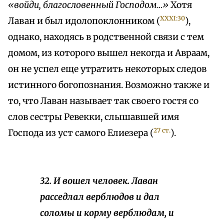
«войди, благословенный Господом…»
Хотя
XXXI:30
Лаван и был идолопоклонником (
),
однако, находясь в родственной связи с тем
домом, из которого вышел некогда и Авраам,
он не успел еще утратить некоторых следов
истинного богопознания. Возможно также и
то, что Лаван называет так своего гостя со
слов сестры Ревекки, слышавшей имя
27 ст.
Господа из уст самого Елиезера (
).
32. И вошел человек.
Лаван
расседлал верблюдов и дал
соломы и корму верблюдам, и