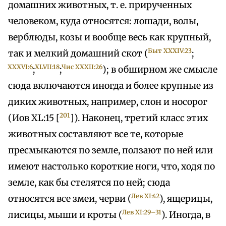
домашних животных, т. е. прирученных
человеком, куда относятся: лошади, волы,
верблюды, козы и вообще весь как крупный,
Быт XXXIV:23
так и мелкий домашний скот (
;
XXXVI:6
XLVII:18
Чис XXXII:26
;
;
); в обширном же смысле
сюда включаются иногда и более крупные из
диких животных, например, слон и носорог
201
(Иов XL:15 [
]). Наконец, третий класс этих
животных составляют все те, которые
пресмыкаются по земле, ползают по ней или
имеют настолько короткие ноги, что, ходя по
земле, как бы стелятся по ней; сюда
Лев XI:42
относятся все змеи, черви (
), ящерицы,
Лев XI:29–31
лисицы, мыши и кроты (
). Иногда, в