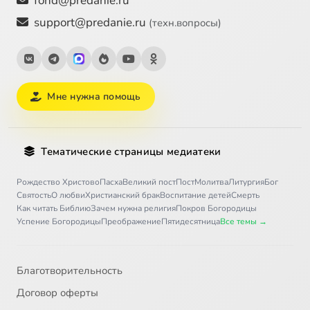
fond@predanie.ru
support@predanie.ru
(техн.вопросы)
Мне нужна помощь
Тематические страницы медиатеки
Рождество Христово
Пасха
Великий пост
Пост
Молитва
Литургия
Бог
Святость
О любви
Христианский брак
Воспитание детей
Смерть
Как читать Библию
Зачем нужна религия
Покров Богородицы
Успение Богородицы
Преображение
Пятидесятница
Все темы →
Благотворительность
Договор оферты