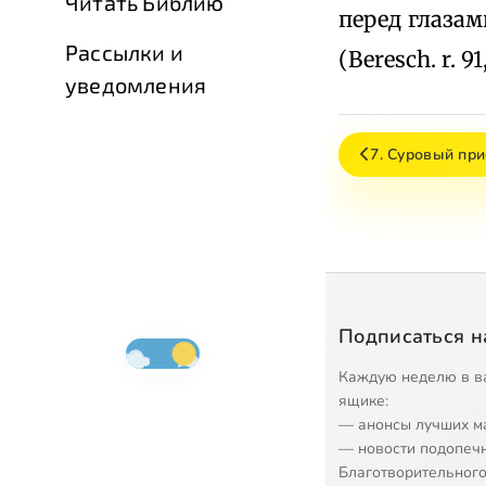
Читать Библию
перед глазам
Рассылки и
(Beresch. r. 91,
уведомления
7. Суровый пр
Подписаться н
Каждую неделю в в
ящике:
— анонсы лучших м
— новости подопеч
Благотворительного