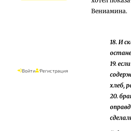
хотел показа
Вениамина.
18. И 
остане
19. ес
Войти
Регистрация
содерж
хлеб, 
20. бр
оправд
сделал