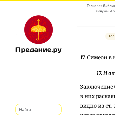
Лопухин, Ал
Тол
Предание.ру
17. Симеон в
17. И 
Заключение 
в них раская
видно из ст.