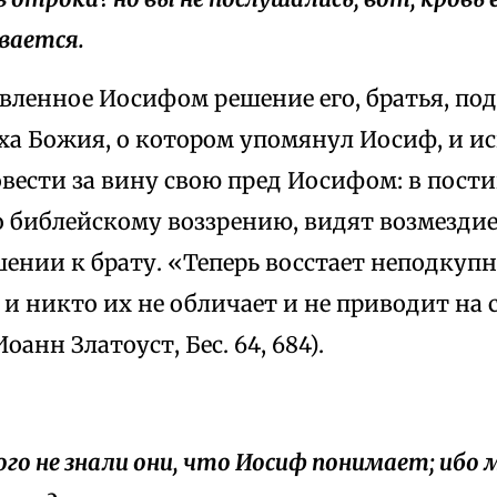
вается.
вленное Иосифом решение его, братья, под
аха Божия, о котором упомянул Иосиф, и 
овести за вину свою пред Иосифом: в пост
о библейскому воззрению, видят возмездие
шении к брату. «Теперь восстает неподкуп
я и никто их не обличает и не приводит на
оанн Златоуст, Бес. 64, 684).
того не знали они, что Иосиф понимает; ибо