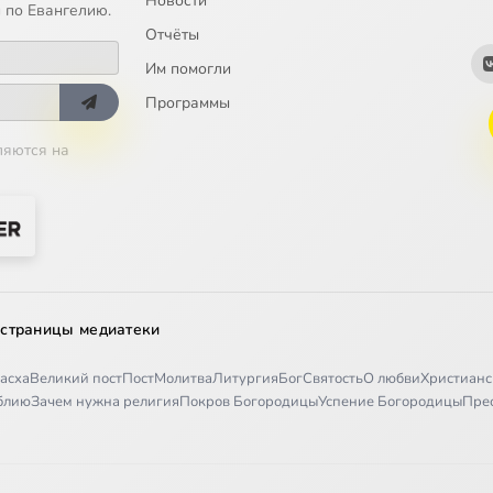
Новости
 по Евангелию.
Отчёты
Им помогли
Программы
ляются на
 страницы медиатеки
асха
Великий пост
Пост
Молитва
Литургия
Бог
Святость
О любви
Христианс
иблию
Зачем нужна религия
Покров Богородицы
Успение Богородицы
Пре