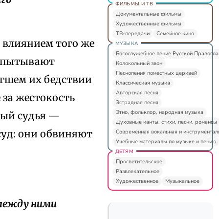
ФИЛЬМЫ И ТВ
Документальные фильмы
Художественные фильмы
ТВ-передачи
Семейное кино
 влиянием того же
МУЗЫКА
Богослужебное пение Русской Правосл
испытывают
Колокольный звон
Песнопения поместных церквей
игшем их бедствии
Классическая музыка
Авторская песня
 за жестокость
Эстрадная песня
Этно, фольклор, народная музыка
ный судья —
Духовные канты, стихи, песни, романсы
 суд: они обвиняют
Современная вокальная и инструментал
Учебные материалы по музыке и пению
ДЕТЯМ
Просветительское
Развлекательное
Художественное
Музыкальное
 между ними