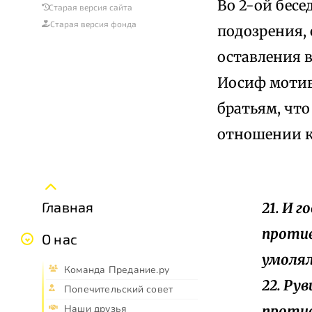
Во 2-ой бесе
Старая версия сайта
Старая версия фонда
подозрения, 
оставления в
Иосиф мотив
братьям, что
отношении к
Главная
21. И 
против
О нас
умолял 
Команда Предание.ру
22. Ру
Попечительский совет
против
Наши друзья