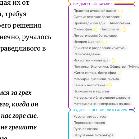
дая их от
ПРЕДМЕТНЫЙ КАТАЛОГ
Практика духовной жизни
, требуя
Систематическое богословие
Проповеди, беседы
Апологетика
воего решения
Философия
Патрология
нечно, ручалось
Литургическое богословие
История Церкви
праведливого в
Единство и разделения христиан
Религиоведение
Искусство и культура
Политика. Экономика. Общество. Публи
Жития святых, биографии
Мемуары, дневники, письма
Семья и воспитание
ся за грех
Психология и терапия
Материалы о благотворительности
го, когда он
Материалы на иностранных языках
ХУДОЖЕСТВЕННАЯ ЛИТЕРАТУРА
нас горе сие.
Русская литература
Переводная поэзия
: не грешите
Русская поэзия
Зарубежная литература
его