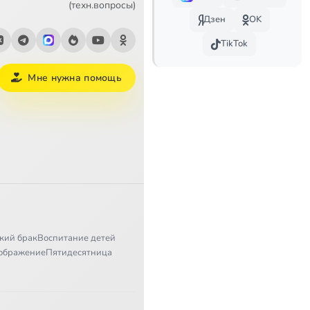
(техн.вопросы)
Дзен
OK
TikTok
Мне нужна помощь
кий брак
Воспитание детей
ображение
Пятидесятница