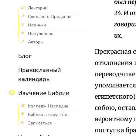
был пе
Лекторий
24. И 
Сделано в Предании
говорил
Новинки
Популярное
их.
Авторы
Прекрасная 
Блог
отклонения п
Православный
переводчике
календарь
упоминается 
Изучение Библии
египетского)
Колледж Наследие
собою, оста
Библия в искусстве
вероятному 
Записаться
поступка бра