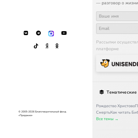
— разговор о жизни
Рассылки осуществ
платформе
Тематические
Рождество Христово
П
Смерть
Как читать Б
© 2005-2026 Благотворительный фонд
«Предание»
Все темы →