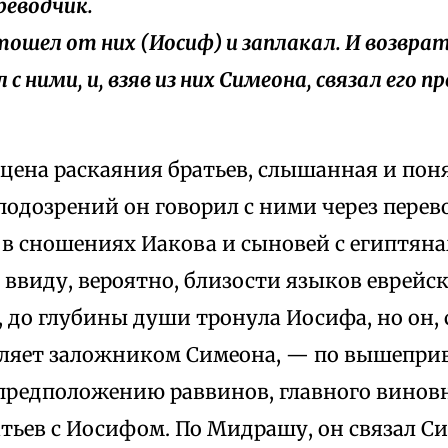
реводчик.
отошел от них (Иосиф) и заплакал. И возврат
 с ними, и, взяв из них Симеона, связал его п
сцена раскаяния братьев, слышанная и по
одозрений он говорил с ними через перево
 в сношениях Иакова и сыновей с египтяна
ввиду, вероятно, близости языков еврейск
, до глубины души тронула Иосифа, но он, 
вляет заложником Симеона, — по вышепри
предположению раввинов, главного винов
тьев с Иосифом. По Мидрашу, он связал С