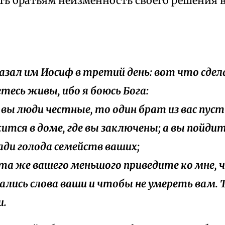
ть братьям неизменность своего решения в
сказал им Иосиф в третий день: вот что сдел
тесь живы, ибо я боюсь Бога:
ли вы люди честные, то один брат из вас пуст
ится в доме, где вы заключены; а вы пойди
ради голода семейств ваших;
ата же вашего меньшого приведите ко мне,
ались слова ваши и чтобы не умереть вам. Т
и.