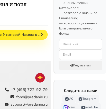
— анонсы лучших
мил и поил
материалов;
— разговор о жизни по
Евангелию;
— новости подопечных
Благотворительного
фонда.
е 9 сыновей Иакова к …
Подписаться
+7 (495) 722-92-79
Следите за нами
fond@predanie.ru
VK
Telegram
support@predanie.ru
Макс
YouTube