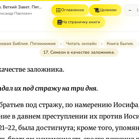
Толковая Библия. Ветхий Завет. Пятикнижие.
−
Оглавление
Целиком
1
ександр Павлович
На страничку книги
ковая Библия. Пятикнижие
Читать онлайн
Книга Бытия.
17. Симеон в качестве заложника.
 качестве заложника.
отдал их под стражу на три дня.
братьев под стражу, по намерению Иосифа
ние в давнем преступлении их против Иосиф
 21–22, была достигнута; кроме того, упом