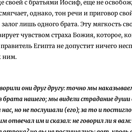
де своей с братьями Иосиф, еще не освобож
смягчает, однако, тон речи и приговор свой
 залог лишь одного брата. Эту мягкость с
ирует чувством страха Божия, которое, ко
 правитель Египта не допустит ничего нес
 ним.
говорили они друг другу: точно мы наказываем
 брата нашего; мы видели страдание души е
нас, но не послушали (его); за то и постигло 
вим отвечал им и сказал: не говорил ли я вам
 отрока? но вы не послушались; вот, кровь 