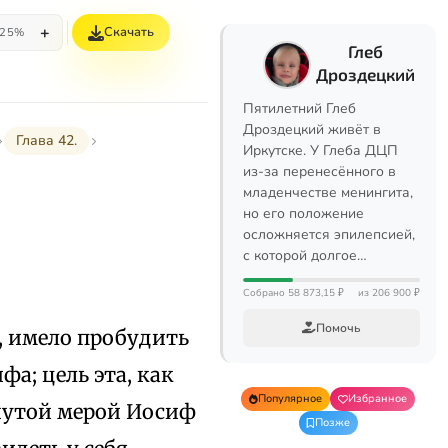
+
Скачать
25%
Глеб
Дроздецкий
Пятилетний Глеб
Дроздецкий живёт в
Глава 42.
Иркутске. У Глеба ДЦП
из-за перенесённого в
младенчестве менингита,
но его положение
осложняется эпилепсией,
с которой долгое…
Собрано 58 873,15 ₽
из 206 900 ₽
Помочь
, имело пробудить
а; цель эта, как
Популярное
Избранное
янутой мерой Иосиф
Позже