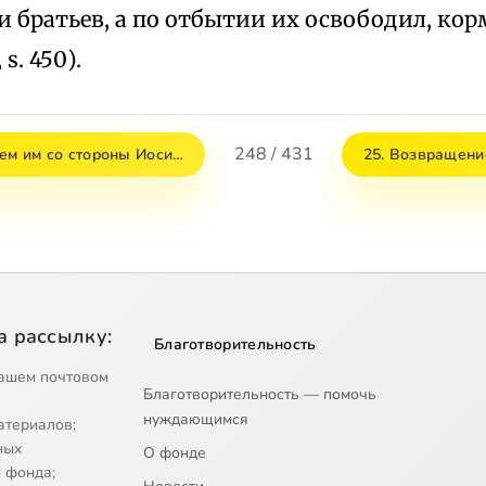
и братьев, а по отбытии их освободил, кор
 s. 450).
248 / 431
ием им со стороны Иоси…
25. Возвращени
а рассылку:
Благотворительность
ашем почтовом
Благотворительность — помочь
нуждающимся
атериалов;
ных
О фонде
 фонда;