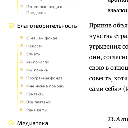
Известные люди о
взыски
Предании
Приняв объя
Благотворительность
чувства стр
О нашем фонде
угрызения с
Новости
Отчёты
они, согласн
Им помогли
свою в отно
Мы помним
совесть, хот
Программы фонда
Мне нужна помощь
сами себя» (И
Контакты
Все платежи
Реквизиты
23. А 
Медиатека