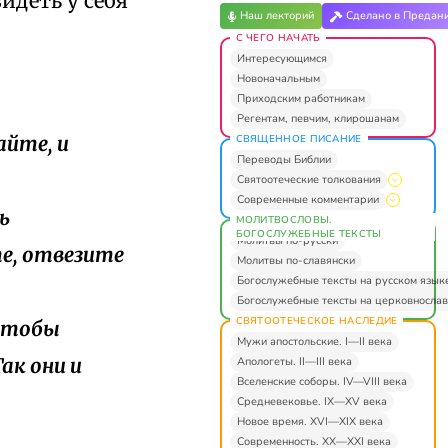
идеть у себя
Наш лекторий
Сделано в Предан
С ЧЕГО НАЧАТЬ
Интересующимся
Новоначальным
Приходским работникам
Регентам, певчим, клирошанам
айте, и
СВЯЩЕННОЕ ПИСАНИЕ
Переводы Библии
Святоотеческие толкования
Современные комментарии
ь
МОЛИТВОСЛОВЫ.
БОГОСЛУЖЕБНЫЕ ТЕКСТЫ
Молитвы по-русски
те, отвезите
Молитвы по-славянски
Богослужебные тексты на русском язык
Богослужебные тексты на церковнослав
СВЯТООТЕЧЕСКОЕ НАСЛЕДИЕ
 чтобы
Мужи апостольские. I—II века
ак они и
Апологеты. II—III века
Вселенские соборы. IV—VIII века
Средневековье. IX—XV века
Новое время. XVI—XIX века
Современность. XX—XXI века