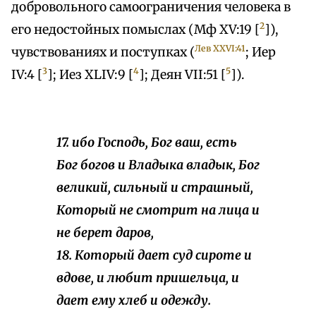
добровольного самоограничения человека в
2
его недостойных помыслах (Мф XV:19 [
]),
Лев ХXVI:41
чувствованиях и поступках (
; Иер
3
4
5
IV:4 [
]; Иез XLIV:9 [
]; Деян VII:51 [
]).
17. ибо Господь, Бог ваш, есть
Бог богов и Владыка владык, Бог
великий, сильный и страшный,
Который не смотрит на лица и
не берет даров,
18. Который дает суд сироте и
вдове, и любит пришельца, и
дает ему хлеб и одежду.