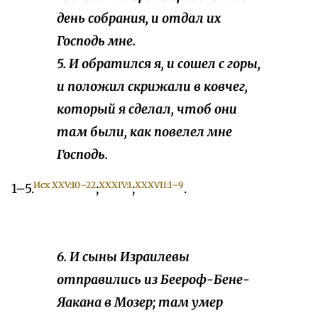
день собрания, и отдал их
Господь мне.
5. И обратился я, и сошел с горы,
и положил скрижали в ковчег,
который я сделал, чтоб они
там были, как повелел мне
Господь.
Исх XXV:10–22
XXXIV:1
XXXVII:1–9
1–5.
;
;
.
6. И сыны Израилевы
отправились из Беероф-Бене-
Яакана в Мозер; там умер