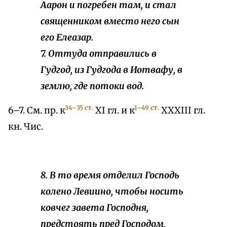
Аарон и погребен там, и стал
священником вместо него сын
его Елеазар.
7. Оттуда отправились в
Гудгод, из Гудгода в Иотвафу, в
землю, где потоки вод.
34–35 ст.
1–49 ст.
6–7. См. пр. к
XI гл. и к
XXXIII гл.
кн. Чис.
8. В то время отделил Господь
колено Левиино, чтобы носить
ковчег завета Господня,
предстоять пред Господом,