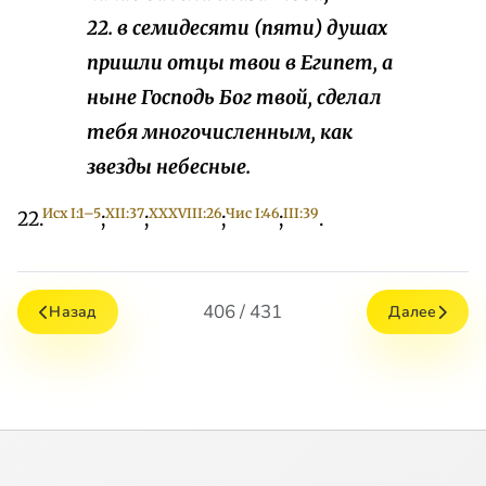
22. в семидесяти (пяти) душах
пришли отцы твои в Египет, а
ныне Господь Бог твой, сделал
тебя многочисленным, как
звезды небесные.
Исх I:1–5
XII:37
XXXVIII:26
Чис I:46
III:39
22.
;
;
;
;
.
406 / 431
Назад
Далее