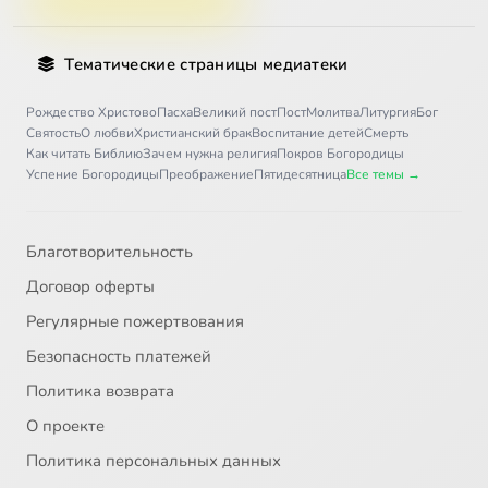
Тематические страницы медиатеки
Рождество Христово
Пасха
Великий пост
Пост
Молитва
Литургия
Бог
Святость
О любви
Христианский брак
Воспитание детей
Смерть
Как читать Библию
Зачем нужна религия
Покров Богородицы
Успение Богородицы
Преображение
Пятидесятница
Все темы →
Благотворительность
Договор оферты
Регулярные пожертвования
Безопасность платежей
Политика возврата
О проекте
Политика персональных данных