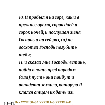
10. И пробыл я на горе, как и в
прежнее время, сорок дней и
сорок ночей; и послушал меня
Господь и на сей раз, (и) не
восхотел Господь погубить
тебя;
11. и сказал мне Господь: встань,
пойди в путь пред народом
(сим); пусть они пойдут и
овладеют землею, которую Я
клялся отцам их дать им.
Исх XXХII:31–34
XXXIII:1–3
XXXIV:8–11
10–11.
;
;
.