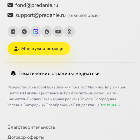
fond@predanie.ru
support@predanie.ru
(техн.вопросы)
Мне нужна помощь
Тематические страницы медиатеки
Рождество Христово
Пасха
Великий пост
Пост
Молитва
Литургия
Бог
Святость
О любви
Христианский брак
Воспитание детей
Смерть
Как читать Библию
Зачем нужна религия
Покров Богородицы
Успение Богородицы
Преображение
Пятидесятница
Все темы →
Благотворительность
Договор оферты