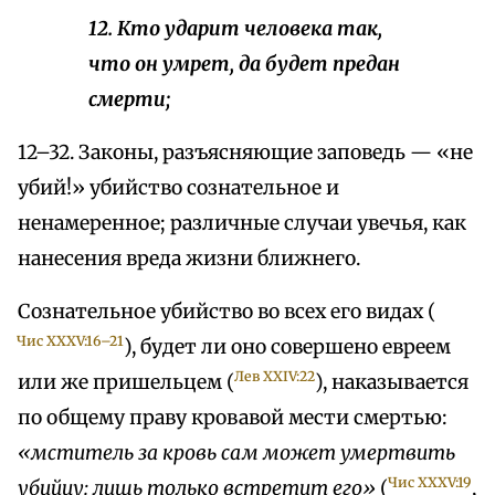
12. Кто ударит человека так,
что он умрет, да будет предан
смерти;
12–32. Законы, разъясняющие заповедь — «не
убий!» убийство сознательное и
ненамеренное; различные случаи увечья, как
нанесения вреда жизни ближнего.
Сознательное убийство во всех его видах (
Чис XXXV:16–21
), будет ли оно совершено евреем
Лев XXIV:22
или же пришельцем (
), наказывается
по общему праву кровавой мести смертью:
«мститель за кровь сам может умертвить
Чис XXXV:19
убийцу: лишь только встретит его»
(
,