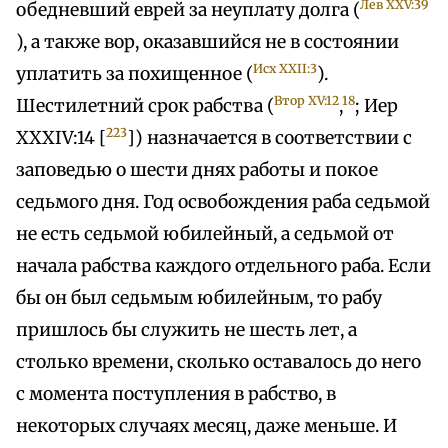
Лев XXV:39
обедневший еврей за неуплату долга (
), а также вор, оказавшийся не в состоянии
Исх XXII:3
уплатить за похищенное (
).
Втор XV:12
18
Шестилетний срок рабства (
,
; Иер
223
XXXIV:14 [
]) назначается в соответствии с
заповедью о шести днях работы и покое
седьмого дня. Год освобождения раба седьмой
не есть седьмой юбилейный, а седьмой от
начала рабства каждого отдельного раба. Если
бы он был седьмым юбилейным, то рабу
пришлось бы служить не шесть лет, а
столько времени, сколько оставалось до него
с момента поступления в рабство, в
некоторых случаях месяц, даже меньше. И