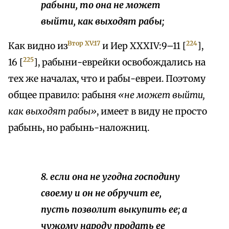
рабыни, то она не может
выйти, как выходят рабы;
Втор XV:17
224
Как видно из
и Иер XXXIV:9–11 [
],
225
16 [
], рабыни-еврейки освобождались на
тех же началах, что и рабы-евреи. Поэтому
общее правило: рабыня
«не может выйти,
как выходят рабы»
, имеет в виду не просто
рабынь, но рабынь-наложниц.
8. если она не угодна господину
своему и он не обручит ее,
пусть позволит выкупить ее; а
чужому народу продать ее