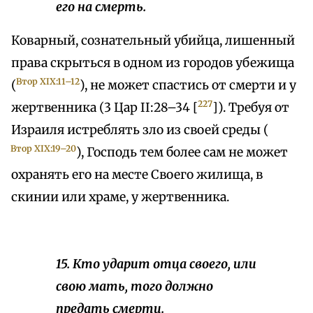
его на смерть.
Коварный, сознательный убийца, лишенный
права скрыться в одном из городов убежища
Втор XIX:11–12
(
), не может спастись от смерти и у
227
жертвенника (3 Цар II:28–34 [
]). Требуя от
Израиля истреблять зло из своей среды (
Втор XIX:19–20
), Господь тем более сам не может
охранять его на месте Своего жилища, в
скинии или храме, у жертвенника.
15. Кто ударит отца своего, или
свою мать, того должно
предать смерти.