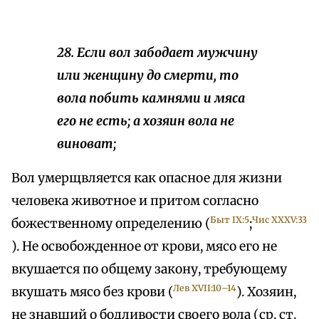
28. Если вол забодает мужчину
или женщину до смерти, то
вола побить камнями и мяса
его не есть; а хозяин вола не
виноват;
Вол умерщвляется как опасное для жизни
человека животное и притом согласно
Быт IX:5
Чис XXXV:33
божественному определению (
;
). Не освобожденное от крови, мясо его не
вкушается по общему закону, требующему
Лев XVII:10–14
вкушать мясо без крови (
). Хозяин,
не знавший о бодливости своего вола (ср. ст.