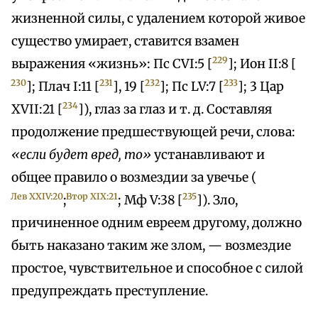
жизненной силы, с удалением которой живое
существо умирает, ставится взамен
229
выражения «жизнь»: Пс CVI:5 [
]; Ион II:8 [
230
231
232
233
]; Плач I:11 [
], 19 [
]; Пс LV:7 [
]; 3 Цар
234
XVII:21 [
]), глаз за глаз и т. д. Составляя
продолжение предшествующей речи, слова:
«если будет вред, то»
устанавливают и
общее правило о возмездии за увечье (
Лев XXIV:20
Втор XIX:21
235
;
; Мф V:38 [
]). Зло,
причиненное одним евреем другому, должно
быть наказано таким же злом, — возмездие
простое, чувствительное и способное с силой
предупреждать преступление.