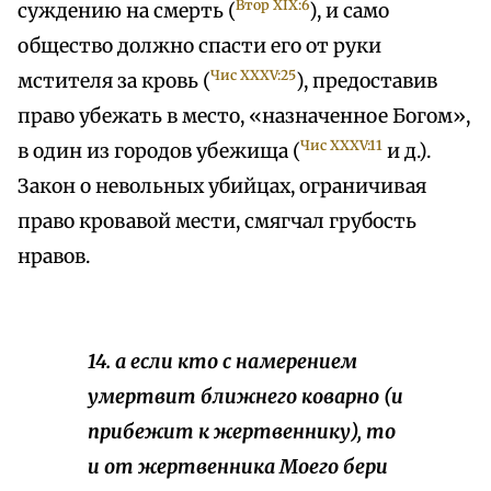
Втор XIX:6
суждению на смерть (
), и само
общество должно спасти его от руки
Чис XXXV:25
мстителя за кровь (
), предоставив
право убежать в место, «назначенное Богом»,
Чис XXXV:11
в один из городов убежища (
и д.).
Закон о невольных убийцах, ограничивая
право кровавой мести, смягчал грубость
нравов.
14. а если кто с намерением
умертвит ближнего коварно (и
прибежит к жертвеннику), то
и
от жертвенника Моего бери