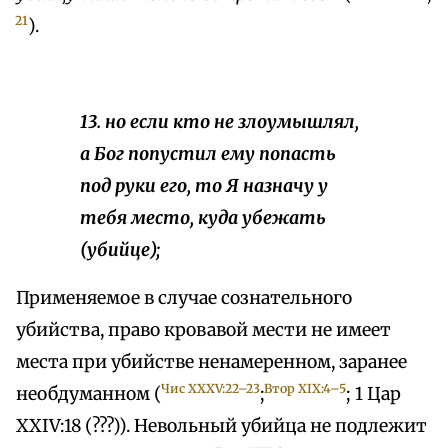
21
).
13. но если кто не злоумышлял,
а Бог попустил ему попасть
под руки его, то Я назначу у
тебя место, куда убежать
(убийце);
Применяемое в случае сознательного
убийства, право кровавой мести не имеет
места при убийстве ненамеренном, заранее
Чис XXXV:22–23
Втор XIX:4–5
необдуманном (
;
; 1 Цар
XXIV:18 (???)). Невольный убийца не подлежит