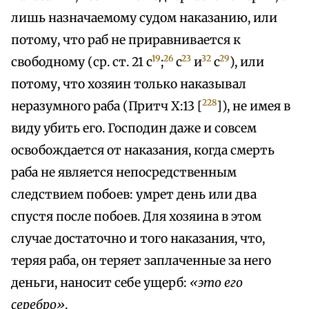
лишь назначаемому судом наказанию, или
потому, что раб не приравнивается к
19
26
23
32
29
свободному (ср. ст. 21 с
;
с
и
с
), или
потому, что хозяин только наказывал
228
неразумного раба (Притч X:13 [
]), не имея в
виду убить его. Господин даже и совсем
освобождается от наказания, когда смерть
раба не является непосредственным
следствием побоев: умрет день или два
спустя после побоев. Для хозяина в этом
случае достаточно и того наказания, что,
теряя раба, он теряет заплаченные за него
деньги, наносит себе ущерб:
«это его
серебро»
.