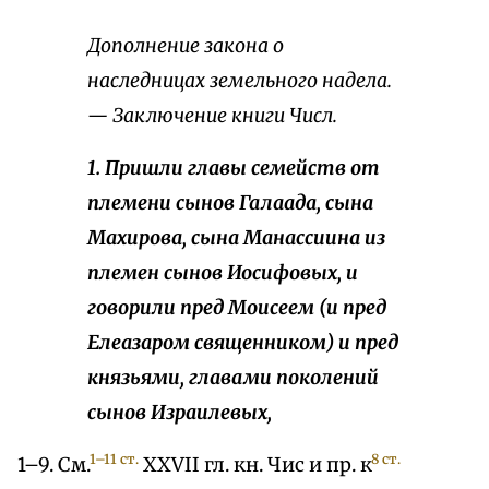
Дополнение закона о
наследницах земельного надела.
— Заключение книги Числ.
1. Пришли главы семейств от
племени сынов Галаада, сына
Махирова, сына Манассиина из
племен сынов Иосифовых, и
говорили пред Моисеем (и пред
Елеазаром священником) и пред
князьями, главами поколений
сынов Израилевых,
1–11 ст.
8 ст.
1–9. См.
XXVII гл. кн. Чис и пр. к