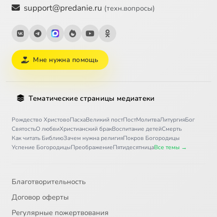
support@predanie.ru
(техн.вопросы)
Мне нужна помощь
Тематические страницы медиатеки
Рождество Христово
Пасха
Великий пост
Пост
Молитва
Литургия
Бог
Святость
О любви
Христианский брак
Воспитание детей
Смерть
Как читать Библию
Зачем нужна религия
Покров Богородицы
Успение Богородицы
Преображение
Пятидесятница
Все темы →
Благотворительность
Договор оферты
Регулярные пожертвования