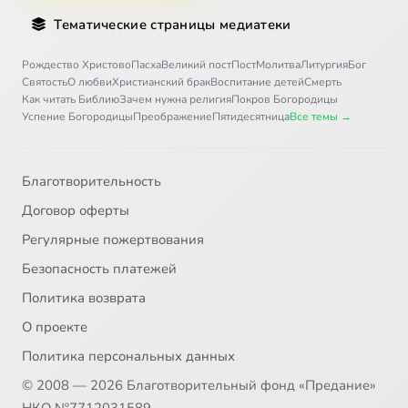
Тематические страницы медиатеки
Рождество Христово
Пасха
Великий пост
Пост
Молитва
Литургия
Бог
Святость
О любви
Христианский брак
Воспитание детей
Смерть
Как читать Библию
Зачем нужна религия
Покров Богородицы
Успение Богородицы
Преображение
Пятидесятница
Все темы →
Благотворительность
Договор оферты
Регулярные пожертвования
Безопасность платежей
Политика возврата
О проекте
Политика персональных данных
© 2008 — 2026 Благотворительный фонд «Предание»