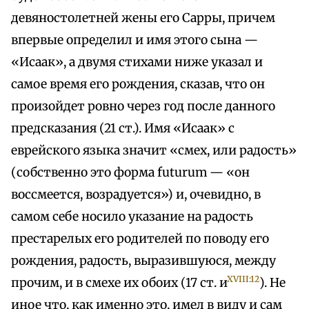
девяностолетней жены его Сарры, причем
впервые определил и имя этого сына —
«Исаак», а двумя стихами ниже указал и
самое время его рождения, сказав, что он
произойдет ровно через год после данного
предсказания (21 ст.). Имя «Исаак» с
еврейского языка значит «смех, или радость»
(собственно это форма futurum — «он
воссмеется, возрадуется») и, очевидно, в
самом себе носило указание на радость
престарелых его родителей по поводу его
рождения, радость, выразившуюся, между
XVIII:12
прочим, и в смехе их обоих (17 ст. и
). Не
иное что, как именно это, имел в виду и сам