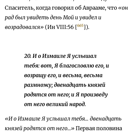
Спаситель, когда говорил об Аврааме, что
«он
рад был увидеть день Мой и увидел и
665
возрадовался»
(Ин VIII:56 [
]).
20. И о Измаиле Я услышал
тебя: вот, Я благословлю его, и
возращу его, и весьма, весьма
размножу; двенадцать князей
родятся от него; и Я произведу
от него великий народ.
«И о Измаиле Я услышал тебя… двенадцать
князей родятся от него…»
Первая половина