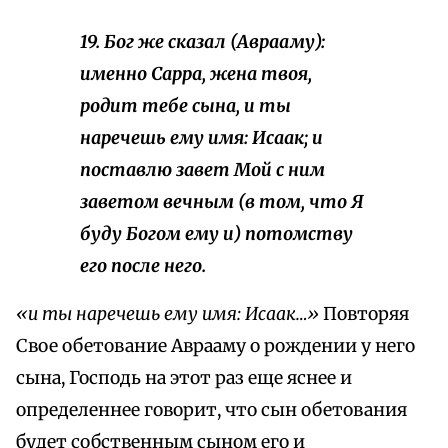
19. Бог же сказал (Аврааму):
именно Сарра, жена твоя,
родит тебе сына, и ты
наречешь ему имя: Исаак; и
поставлю завет Мой с ним
заветом вечным (в том, что Я
буду Богом ему и) потомству
его после него.
«и ты наречешь ему имя: Исаак…»
Повторяя
Свое обетование Аврааму о рождении у него
сына, Господь на этот раз еще яснее и
определеннее говорит, что сын обетования
будет собственным сыном его и