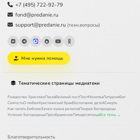
+7 (495) 722-92-79
fond@predanie.ru
support@predanie.ru
(техн.вопросы)
Мне нужна помощь
Тематические страницы медиатеки
Рождество Христово
Пасха
Великий пост
Пост
Молитва
Литургия
Бог
Святость
О любви
Христианский брак
Воспитание детей
Смерть
Как читать Библию
Зачем нужна религия
Покров Богородицы
Успение Богородицы
Преображение
Пятидесятница
Все темы →
Благотворительность