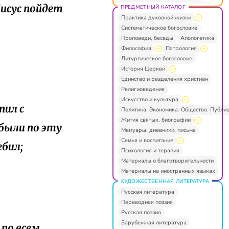
Иисус пойдет
ПРЕДМЕТНЫЙ КАТАЛОГ
Практика духовной жизни
Систематическое богословие
Проповеди, беседы
Апологетика
Философия
Патрология
Литургическое богословие
История Церкви
Единство и разделения христиан
Религиоведение
Искусство и культура
пил с
Политика. Экономика. Общество. Публи
Жития святых, биографии
были по эту
Мемуары, дневники, письма
Семья и воспитание
ебил;
Психология и терапия
Материалы о благотворительности
Материалы на иностранных языках
ХУДОЖЕСТВЕННАЯ ЛИТЕРАТУРА
Русская литература
Переводная поэзия
Русская поэзия
Зарубежная литература
 по всем