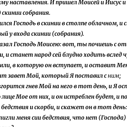
ему наставления. И пришел Моисей и Иисус и
) скинии собрания.
явился Господь в скинии в столпе облачном, и
ый у входа скинии (собрания).
сказал Господь Моисею: вот, ты почиешь с о
, и станет народ сей блудно ходить вслед 
мли, в которую он вступает, и оставит Мен
т завет Мой, который Я поставил с
ним
;
озгорится гнев Мой на него в тот день, и Я о
 лице Мое от них, и он истреблен будет, и 
 бедствия и скорби, и скажет он в тот день
тигли меня сии бедствия, что нет (Господа)