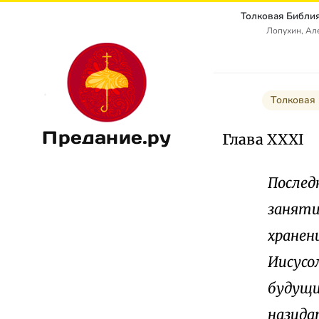
Лопухин, Ал
Толковая
Предание.ру
Глава XXXI
Послед
заняти
хранен
Иисусо
будущи
назида