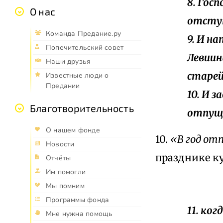
8. Гос
О нас
отступ
Команда Предание.ру
9. И н
Попечительский совет
Левиин
Наши друзья
старей
Известные люди о
Предании
10. И 
Благотворительность
отпуще
О нашем фонде
10.
«В год от
Новости
празднике к
Отчёты
Им помогли
Мы помним
Программы фонда
11. ко
Мне нужна помощь