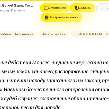
Толковая Библия. Ветхий Завет. Пятикнижие.
−
Оглавление
Целиком
1
ександр Павлович
На страничку книги
 Библия. Пятикнижие
Читать онлайн
КНИГА ВТОРОЗАКО
ние действия Моисея: внушение мужества на
ем им земли хананеев; распоряжение священ
ии и чтении народу записанного им закона; пр
м Навином божественного откровения отно
х судеб Израиля; составление обличительно
тельной песни для народа.