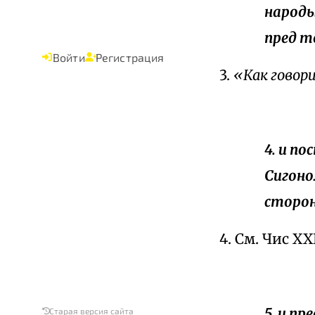
народы
пред т
Войти
Регистрация
3.
«Как говор
4. и п
Сигоно
сторон
4. См. Чис XXI
5. и п
Старая версия сайта