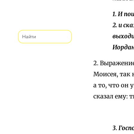
1. И по
2. и с
выходи
Иордан
2. Выражени
Моисея, так 
а то, что он
сказал ему: 
3. Гос