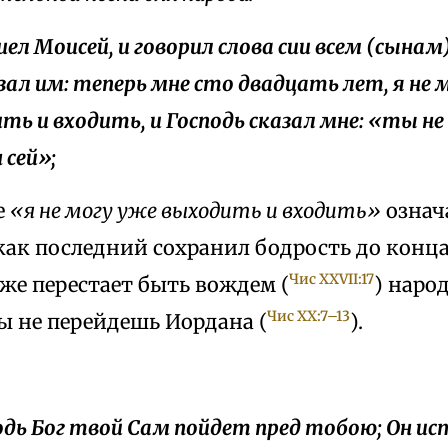
шел Моисей, и говорил слова сии всем (сынам
казал им: теперь мне сто двадцать лет, я не 
ть и входить, и Господь сказал мне: «ты не
 сей»;
е
«я не могу уже выходить и входить»
означ
как последний сохранил бодрость до конц
Чис XXVII:17
 уже перестает быть вождем (
) народ
Чис XX:7–13
ты не перейдешь Иордана (
).
подь Бог твой Сам пойдет пред тобою; Он и