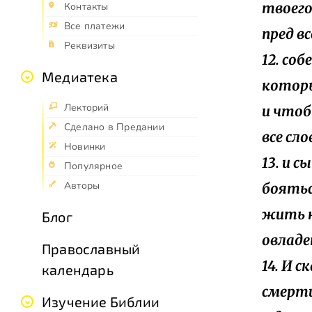
твоего
Контакты
Все платежи
пред в
Реквизиты
12. со
Медиатека
которы
Лекторий
и чтоб
Сделано в Предании
все сло
Новинки
13. и 
Популярное
Авторы
боятьс
жить н
Блог
овладе
Православный
14. И 
календарь
смерти
Изучение Библии