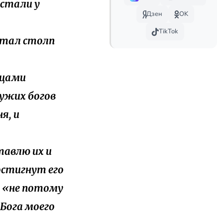
 стали у
Дзен
OK
TikTok
 стал столп
тцами
чужих богов
я, и
ставлю их и
постигнут его
: «не потому
 Бога моего