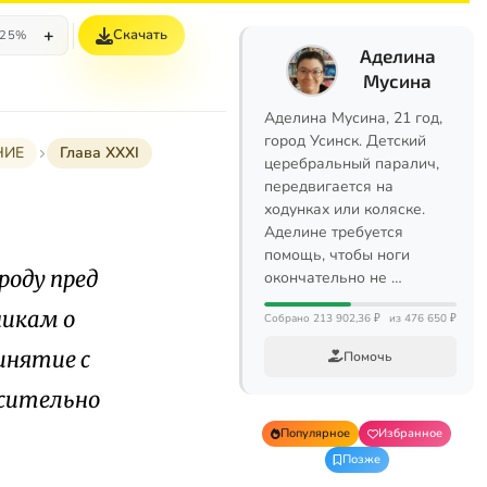
+
Скачать
25%
Аделина
Мусина
Аделина Мусина, 21 год,
город Усинск. Детский
НИЕ
Глава XXXI
церебральный паралич,
передвигается на
ходунках или коляске.
Аделине требуется
помощь, чтобы ноги
роду пред
окончательно не …
никам о
Собрано 213 902,36 ₽
из 476 650 ₽
инятие с
Помочь
сительно
Популярное
Избранное
-
Позже