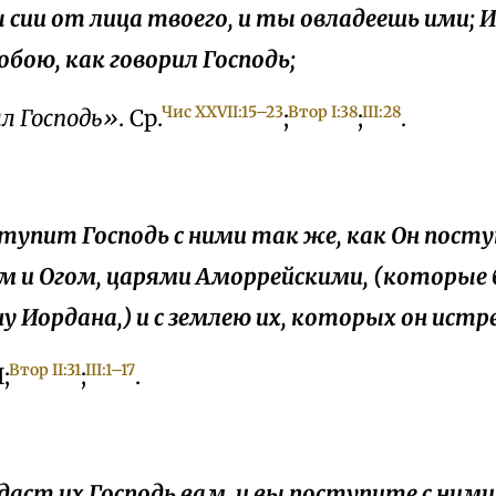
 сии от лица твоего, и ты овладеешь ими; 
обою, как говорил Господь;
Чис XXVII:15–23
Втор I:38
III:28
ил Господь»
. Ср.
;
;
.
оступит Господь с ними так же, как Он посту
м и Огом, царями Аморрейскими, (которые 
у Иордана,) и с землею их, которых он истр
Втор II:31
III:1–17
;
;
.
редаст их Господь вам, и вы поступите с ними