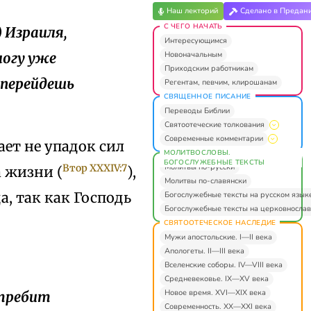
Наш лекторий
Сделано в Предан
С ЧЕГО НАЧАТЬ
) Израиля,
Интересующимся
Новоначальным
могу уже
Приходским работникам
 перейдешь
Регентам, певчим, клирошанам
СВЯЩЕННОЕ ПИСАНИЕ
Переводы Библии
Святоотеческие толкования
Современные комментарии
ает не упадок сил
МОЛИТВОСЛОВЫ.
БОГОСЛУЖЕБНЫЕ ТЕКСТЫ
Молитвы по-русски
Втор XXXIV:7
а жизни (
),
Молитвы по-славянски
а, так как Господь
Богослужебные тексты на русском язык
Богослужебные тексты на церковнослав
СВЯТООТЕЧЕСКОЕ НАСЛЕДИЕ
Мужи апостольские. I—II века
Апологеты. II—III века
Вселенские соборы. IV—VIII века
Средневековье. IX—XV века
Новое время. XVI—XIX века
стребит
Современность. XX—XXI века