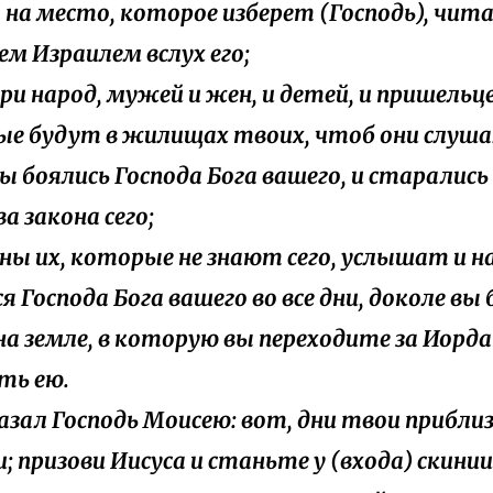
 на место, которое изберет (Господь), чита
сем Израилем вслух его;
бери народ, мужей и жен, и детей, и пришельц
е будут в жилищах твоих, чтоб они слушал
ы боялись Господа Бога вашего, и старалис
ва закона сего;
сыны их, которые не знают сего, услышат и 
я Господа Бога вашего во все дни, доколе вы
а земле, в которую вы переходите за Иорда
ть ею.
сказал Господь Моисею: вот, дни твои прибли
; призови Иисуса и станьте у (входа) скинии