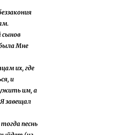
 беззакония
ам.
й сынов
 была Мне
тцам их, где
ся, и
ужить им, а
Я завещал
, тогда песнь
 выйдет (из