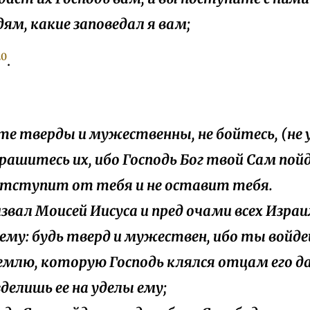
дям, какие заповедал я вам;
20
.
ьте тверды и мужественны, не бойтесь, (не
трашитесь их, ибо Господь Бог твой Сам по
 отступит от тебя и не оставит тебя.
ризвал Моисей Иисуса и пред очами всех Изра
 ему: будь тверд и мужествен, ибо ты войд
землю, которую Господь клялся отцам его да
делишь ее на уделы ему;