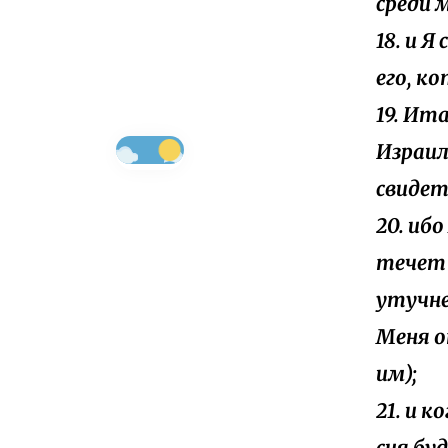
среди 
18. и Я
его, к
19. Ита
Израил
свидет
20. ибо
течет 
утучне
Меня о
им);
21. и 
сия бу