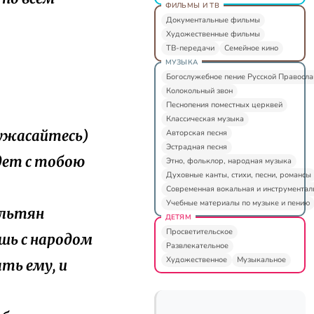
ФИЛЬМЫ И ТВ
Документальные фильмы
Художественные фильмы
ТВ-передачи
Семейное кино
МУЗЫКА
Богослужебное пение Русской Правосл
Колокольный звон
Песнопения поместных церквей
Классическая музыка
 ужасайтесь)
Авторская песня
Эстрадная песня
йдет с тобою
Этно, фольклор, народная музыка
Духовные канты, стихи, песни, романсы
Современная вокальная и инструментал
Учебные материалы по музыке и пению
ильтян
ДЕТЯМ
Просветительское
ешь с народом
Развлекательное
Художественное
Музыкальное
ть ему, и