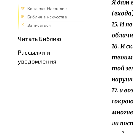
Я дам 
Колледж Наследие
(входа
Библия в искусстве
15. И 
Записаться
облачн
Читать Библию
16. И 
Рассылки и
твоими
уведомления
той зе
наруши
17. и в
сокрою
многие
ли пос