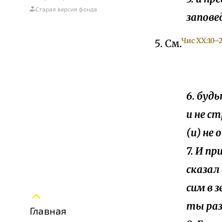
Старая версия фонда
запове
Чис XX:10–
5. См.
6. буд
и не с
(и) не
7. И п
сказал
сим в 
ты раз
Главная