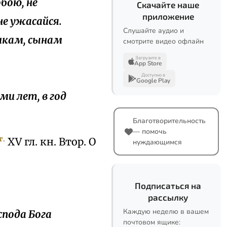
бою, не
Скачайте наше
приложение
не ужасайся.
Слушайте аудио и
никам, сынам
смотрите видео офлайн
Загрузите в
App Store
Доступно в
Google Play
ми лет, в год
Благотворительность
— помочь
т.
XV гл. кн. Втор. О
нуждающимся
Подписаться на
рассылку
Каждую неделю в вашем
спода Бога
почтовом ящике: