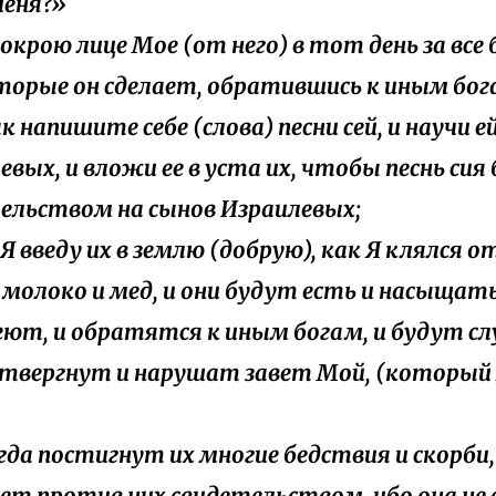
меня?»
 сокрою лице Мое (от него) в тот день за все
оторые он сделает, обратившись к иным бог
к напишите себе (слова) песни сей, и научи е
евых, и вложи ее в уста их, чтобы песнь сия
ельством на сынов Израилевых;
 Я введу их в землю (добрую), как Я клялся о
молоко и мед, и они будут есть и насыщать
ют, и обратятся к иным богам, и будут сл
твергнут и нарушат завет Мой, (который 
когда постигнут их многие бедствия и скорби
дет против них свидетельством, ибо она не