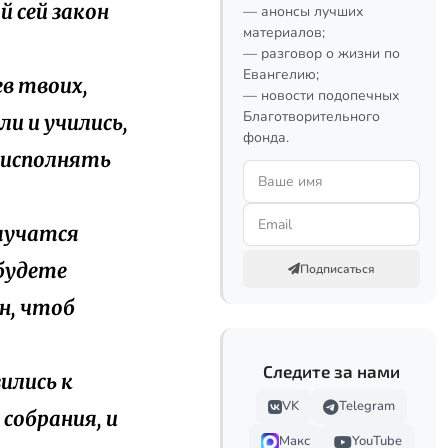
й сей закон
— анонсы лучших
материалов;
— разговор о жизни по
Евангелию;
ев твоих,
— новости подопечных
Благотворительного
и и учились,
фонда.
ь исполнять
научатся
 будете
Подписаться
н, чтоб
Следите за нами
зились к
VK
Telegram
 собрания, и
Макс
YouTube