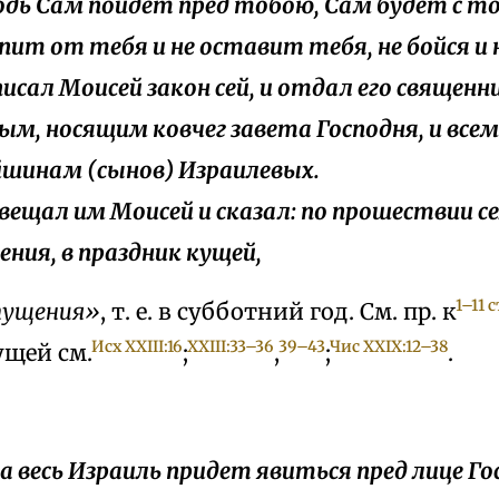
подь Сам пойдет пред тобою, Сам будет с то
ит от тебя и не оставит тебя, не бойся и 
аписал Моисей закон сей, и отдал его священ
ым, носящим ковчег завета Господня, и всем
шинам (сынов) Израилевых.
завещал им Моисей и сказал: по прошествии се
ния, в праздник кущей,
1–11 с
пущения»
, т. е. в субботний год. См. пр. к
Исх XXIII:16
XXIII:33–36
39–43
Чис XXIX:12–38
ущей см.
;
,
;
.
гда весь Израиль придет явиться пред лице Го