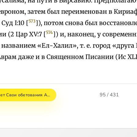
усалима, на пути в Вирсавию. Предполагают
евроном, затем был переименован в Кириа
573
; Суд I:10 [
]), потом снова был восстановл
574
 (2 Цар XV:7 [
]) и, наконец, у современ
 названием «Ел-Халил», т. е. город «друг
врам даже и в Священном Писании (Ис XLI:
95 / 431
яет Свои обетования А…