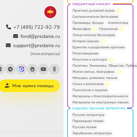
ПРЕДМЕТНЫЙ КАТАЛОГ
Практика духовной жизни
Систематическое богословие
Проповеди, беседы
Апологетика
+7 (495) 722-92-79
Философия
Патрология
Литургическое богословие
fond@predanie.ru
История Церкви
support@predanie.ru
Единство и разделения христиан
(техн.вопросы)
Религиоведение
Искусство и культура
Политика. Экономика. Общество. Публи
Жития святых, биографии
Мемуары, дневники, письма
Семья и воспитание
Мне нужна помощь
Психология и терапия
Материалы о благотворительности
Материалы на иностранных языках
ХУДОЖЕСТВЕННАЯ ЛИТЕРАТУРА
Русская литература
Переводная поэзия
Русская поэзия
Зарубежная литература