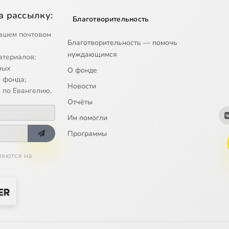
а рассылку:
Благотворительность
ашем почтовом
Благотворительность — помочь
нуждающимся
атериалов;
ных
О фонде
 фонда;
Новости
 по Евангелию.
Отчёты
Им помогли
Программы
ляются на