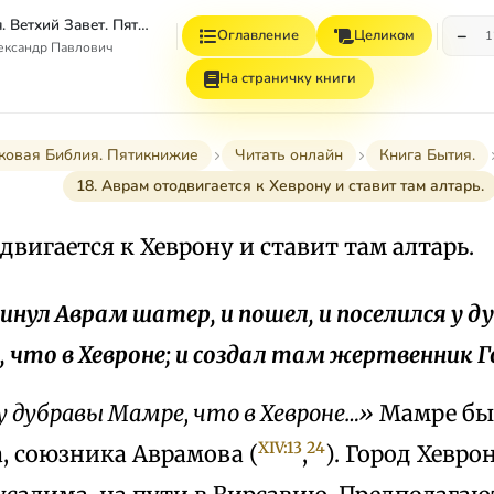
Толковая Библия. Ветхий Завет. Пятикнижие.
−
Оглавление
Целиком
1
ександр Павлович
На страничку книги
ковая Библия. Пятикнижие
Читать онлайн
Книга Бытия.
18. Аврам отодвигается к Хеврону и ставит там алтарь.
одвигается к Хеврону и ставит там алтарь.
двинул Аврам шатер, и пошел, и поселился у 
 что в Хевроне; и создал там жертвенник Г
 у дубравы Мамре, что в Хевроне…»
Мамре бы
XIV:13
24
, союзника Аврамова (
,
). Город Хевро