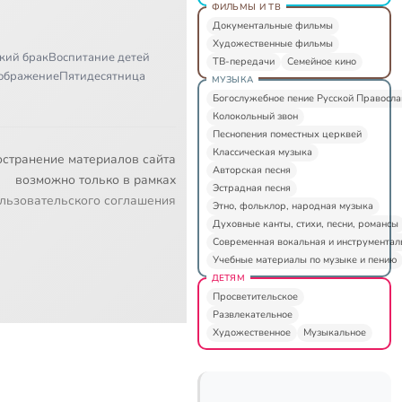
ФИЛЬМЫ И ТВ
Документальные фильмы
Художественные фильмы
кий брак
Воспитание детей
ТВ-передачи
Семейное кино
ображение
Пятидесятница
МУЗЫКА
Богослужебное пение Русской Правосл
Колокольный звон
Песнопения поместных церквей
Классическая музыка
остранение материалов сайта
Авторская песня
возможно только в рамках
Эстрадная песня
льзовательского соглашения
Этно, фольклор, народная музыка
Духовные канты, стихи, песни, романсы
Современная вокальная и инструментал
Учебные материалы по музыке и пению
ДЕТЯМ
Просветительское
Развлекательное
Художественное
Музыкальное