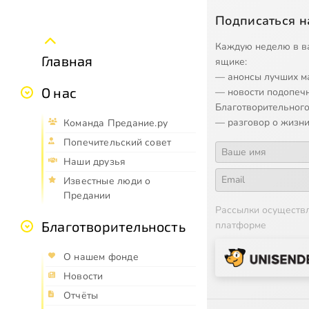
Подписаться н
Каждую неделю в в
Главная
ящике:
— анонсы лучших м
О нас
— новости подопеч
Благотворительного
— разговор о жизни
Команда Предание.ру
Попечительский совет
Наши друзья
Известные люди о
Предании
Рассылки осуществ
Благотворительность
платформе
О нашем фонде
Новости
Отчёты