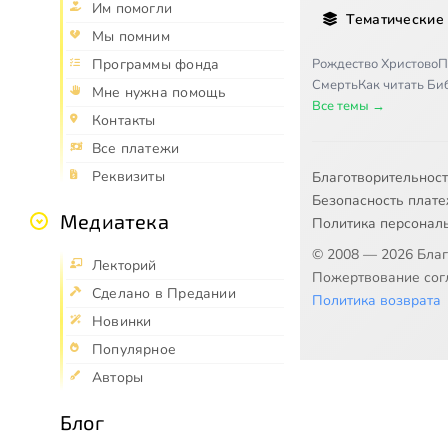
Им помогли
Тематические
Мы помним
Рождество Христово
П
Программы фонда
Смерть
Как читать Б
Мне нужна помощь
Все темы →
Контакты
Все платежи
Реквизиты
Благотворительнос
Безопасность плат
Медиатека
Политика персонал
© 2008 — 2026 Бла
Лекторий
Пожертвование согл
Сделано в Предании
Политика возврата
Новинки
Популярное
Авторы
Блог