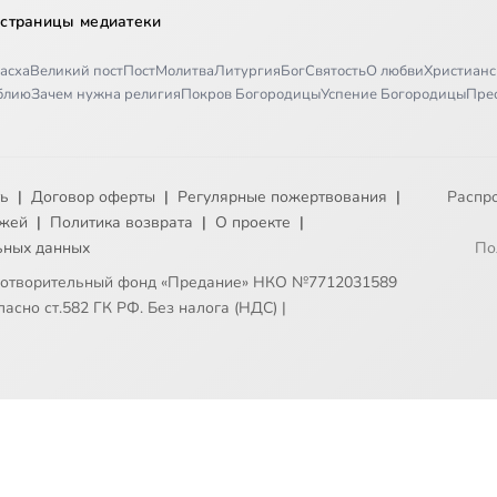
 страницы медиатеки
асха
Великий пост
Пост
Молитва
Литургия
Бог
Святость
О любви
Христианс
иблию
Зачем нужна религия
Покров Богородицы
Успение Богородицы
Пре
ть
|
Договор оферты
|
Регулярные пожертвования
|
Распр
ежей
|
Политика возврата
|
О проекте
|
ьных данных
По
готворительный фонд «Предание» НКО №7712031589
асно ст.582 ГК РФ. Без налога (НДС)
|