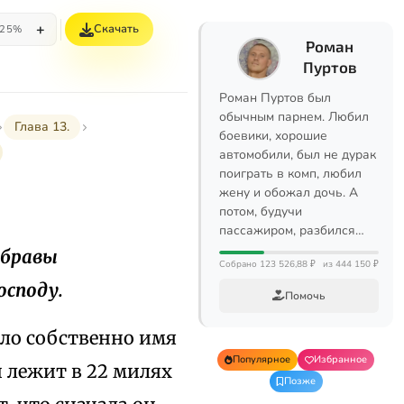
+
Скачать
25%
Роман
Пуртов
Роман Пуртов был
обычным парнем. Любил
Глава 13.
боевики, хорошие
автомобили, был не дурак
поиграть в комп, любил
жену и обожал дочь. А
потом, будучи
пассажиром, разбился…
дубравы
Собрано 123 526,88 ₽
из 444 150 ₽
осподу.
Помочь
ло собственно имя
Популярное
Избранное
н лежит в 22 милях
Позже