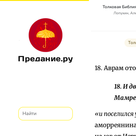
Лопухин, Ал
Тол
Предание.ру
18. Аврам от
18. И 
Мамре,
«и поселился
аморреянина