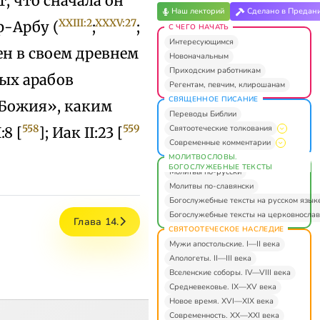
, что сначала он
Наш лекторий
Сделано в Предан
XXIII:2
XXXV:27
ф-Арбу (
;
;
С ЧЕГО НАЧАТЬ
Интересующимся
ен в своем древнем
Новоначальным
Приходским работникам
ных арабов
Регентам, певчим, клирошанам
СВЯЩЕННОЕ ПИСАНИЕ
а Божия», каким
Переводы Библии
558
559
Святоотеческие толкования
8 [
]; Иак II:23 [
Современные комментарии
МОЛИТВОСЛОВЫ.
БОГОСЛУЖЕБНЫЕ ТЕКСТЫ
Молитвы по-русски
Молитвы по-славянски
Богослужебные тексты на русском язык
Богослужебные тексты на церковнослав
Глава 14.
СВЯТООТЕЧЕСКОЕ НАСЛЕДИЕ
Мужи апостольские. I—II века
Апологеты. II—III века
Вселенские соборы. IV—VIII века
Средневековье. IX—XV века
Новое время. XVI—XIX века
Современность. XX—XXI века