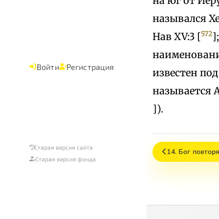
на юг от Иер
назывался Х
572
Нав XV:3 [
]
наименовании
Войти
Регистрация
известен под
называется А
]).
Старая версия сайта
14. Бог повтор
Старая версия фонда