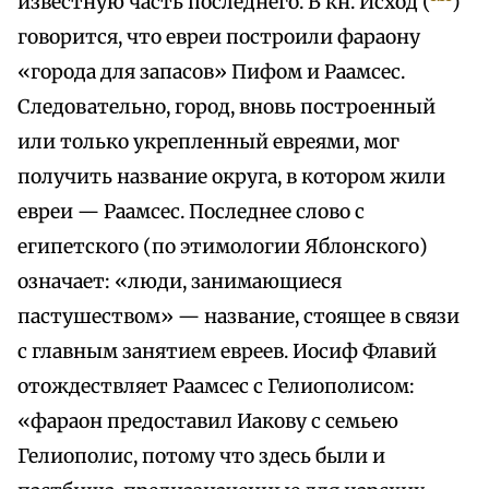
известную часть последнего. В кн. Исход (
)
говорится, что евреи построили фараону
«города для запасов» Пифом и Раамсес.
Следовательно, город, вновь построенный
или только укрепленный евреями, мог
получить название округа, в котором жили
евреи — Раамсес. Последнее слово с
египетского (по этимологии Яблонского)
означает: «люди, занимающиеся
пастушеством» — название, стоящее в связи
с главным занятием евреев. Иосиф Флавий
отождествляет Раамсес с Гелиополисом:
«фараон предоставил Иакову с семьею
Гелиополис, потому что здесь были и