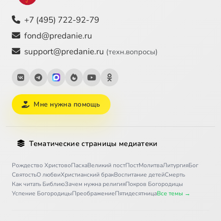
+7 (495) 722-92-79
fond@predanie.ru
support@predanie.ru
(техн.вопросы)
Мне нужна помощь
Тематические страницы медиатеки
Рождество Христово
Пасха
Великий пост
Пост
Молитва
Литургия
Бог
Святость
О любви
Христианский брак
Воспитание детей
Смерть
Как читать Библию
Зачем нужна религия
Покров Богородицы
Успение Богородицы
Преображение
Пятидесятница
Все темы →