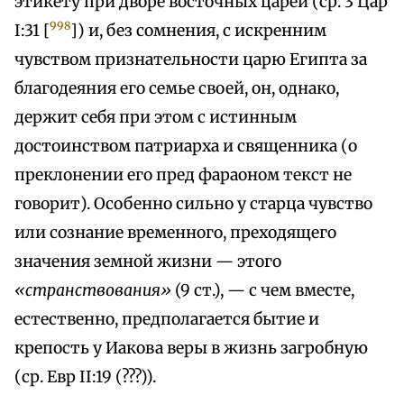
этикету при дворе восточных царей (ср. 3 Цар
998
I:31 [
]) и, без сомнения, с искренним
чувством признательности царю Египта за
благодеяния его семье своей, он, однако,
держит себя при этом с истинным
достоинством патриарха и священника (о
преклонении его пред фараоном текст не
говорит). Особенно сильно у старца чувство
или сознание временного, преходящего
значения земной жизни — этого
«странствования»
(9 ст.), — с чем вместе,
естественно, предполагается бытие и
крепость у Иакова веры в жизнь загробную
(ср. Евр II:19 (???)).