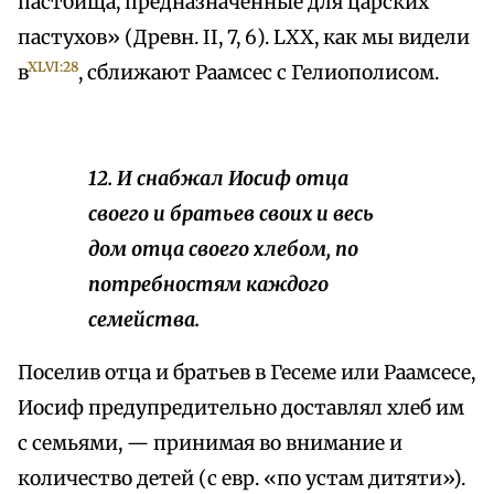
пастбища, предназначенные для царских
пастухов» (Древн. II, 7, 6). LXX, как мы видели
XLVI:28
в
, сближают Раамсес с Гелиополисом.
12. И снабжал Иосиф отца
своего и братьев своих и весь
дом отца своего хлебом, по
потребностям каждого
семейства.
Поселив отца и братьев в Гесеме или Раамсесе,
Иосиф предупредительно доставлял хлеб им
с семьями, — принимая во внимание и
количество детей (с евр. «по устам дитяти»).