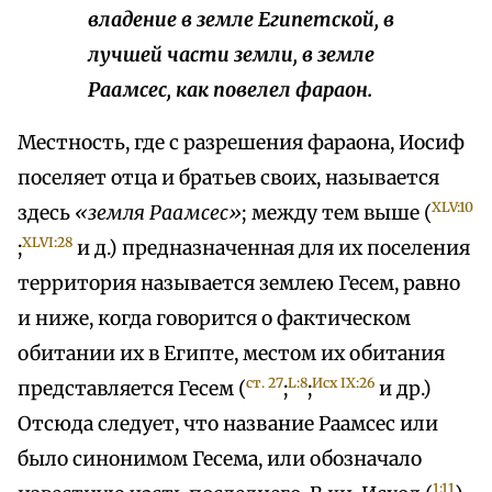
владение в земле Египетской, в
лучшей части земли, в земле
Раамсес, как повелел фараон.
Местность, где с разрешения фараона, Иосиф
поселяет отца и братьев своих, называется
XLV:10
здесь
«земля Раамсес»
; между тем выше (
XLVI:28
;
и д.) предназначенная для их поселения
территория называется землею Гесем, равно
и ниже, когда говорится о фактическом
обитании их в Египте, местом их обитания
ст. 27
L:8
Исх IX:26
представляется Гесем (
;
;
и др.)
Отсюда следует, что название Раамсес или
было синонимом Гесема, или обозначало
1:11