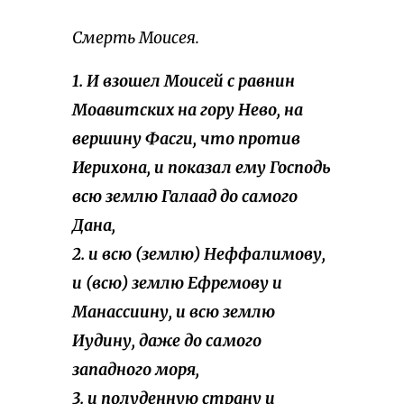
Смерть Моисея.
1. И взошел Моисей с равнин
Моавитских на гору Нево, на
вершину Фасги, что против
Иерихона, и показал ему Господь
всю землю Галаад до самого
Дана,
2. и всю (землю) Неффалимову,
и (всю) землю Ефремову и
Манассиину, и всю землю
Иудину, даже до самого
западного моря,
3. и полуденную страну и