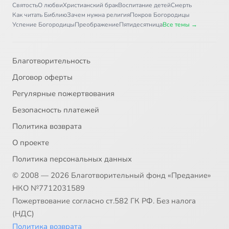
Святость
О любви
Христианский брак
Воспитание детей
Смерть
Как читать Библию
Зачем нужна религия
Покров Богородицы
Успение Богородицы
Преображение
Пятидесятница
Все темы →
Благотворительность
Договор оферты
Регулярные пожертвования
Безопасность платежей
Политика возврата
О проекте
Политика персональных данных
© 2008 — 2026 Благотворительный фонд «Предание»
НКО №7712031589
Пожертвование согласно ст.582 ГК РФ. Без налога
(НДС)
Политика возврата