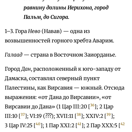
равнину долины Иерихона, город
Пальм, до Сигора.
1–3. Гора
Нево
(Навав) — одна из
возвышенностей горного хребта Аварим.
Галаад
— страна в Восточном Заиорданье.
Город
Дан
, расположенный к юго-западу от
Дамаска, составлял северный пункт
Палестины, как Вирсавия — южный. Отсюда
выражения: «от Дана до Вирсавии», «от
36
Вирсавии до Дана» (1 Цар III:20 [
]; 2 Цар
37
38
39
III:10 [
]; VI:19 (???); XVII:11 [
]; XXIV:2 [
];
40
41
42
3 Цар IV:25 [
]; 1 Пар XXI:2 [
]; 2 Пар XXX:5 [