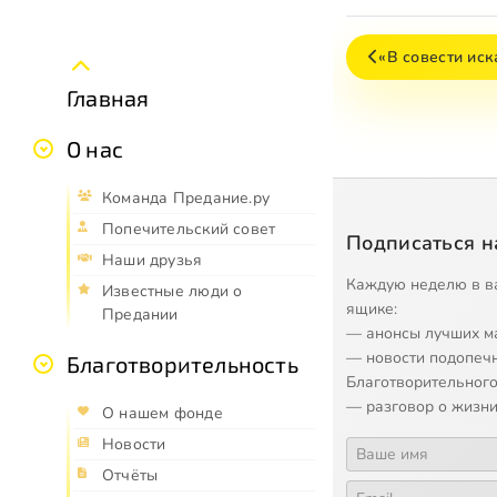
«В совести ис
Главная
О нас
Команда Предание.ру
Попечительский совет
Подписаться н
Наши друзья
Каждую неделю в в
Известные люди о
ящике:
Предании
— анонсы лучших м
— новости подопеч
Благотворительность
Благотворительного
— разговор о жизни
О нашем фонде
Новости
Отчёты