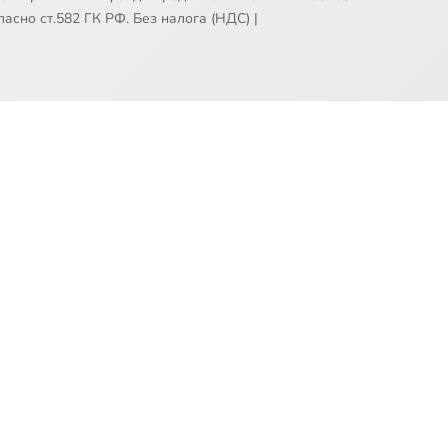
асно ст.582 ГК РФ. Без налога (НДС)
|