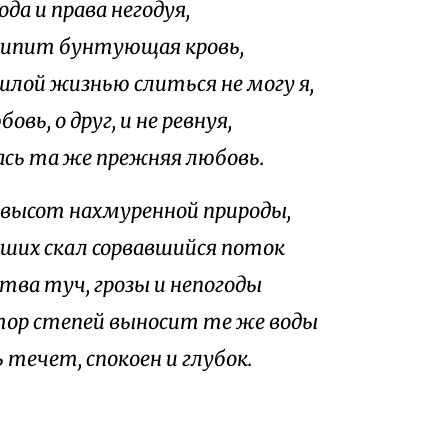
ода и права негодуя,
кипит бунтующая кровь,
ошлой жизнью слиться не могу я,
овь, о друг, и не ревнуя,
сь та же прежняя любовь.
 высот нахмуренной природы,
сших скал сорвавшийся поток
ства туч, грозы и непогоды
тор степей выносит те же воды
 течет, спокоен и глубок.