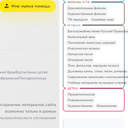
ФИЛЬМЫ И ТВ
Мне нужна помощь
Документальные фильмы
Художественные фильмы
ТВ-передачи
Семейное кино
МУЗЫКА
Богослужебное пение Русской Правосл
Колокольный звон
Песнопения поместных церквей
Классическая музыка
Авторская песня
Эстрадная песня
Этно, фольклор, народная музыка
Духовные канты, стихи, песни, романсы
кий брак
Воспитание детей
Современная вокальная и инструментал
ображение
Пятидесятница
Учебные материалы по музыке и пению
ДЕТЯМ
Просветительское
Развлекательное
остранение материалов сайта
Художественное
Музыкальное
возможно только в рамках
льзовательского соглашения