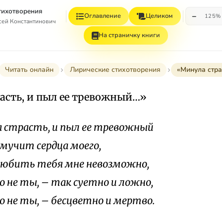
Стихотворения
−
Оглавление
Целиком
125%
сей Константинович
На страничку книги
Читать онлайн
Лирические стихотворения
«Минула стра
асть, и пыл ее тревожный…»
 страсть, и пыл ее тревожный
 мучит сердца моего,
любить тебя мне невозможно,
то не ты, – так суетно и ложно,
то не ты, – бесцветно и мертво.