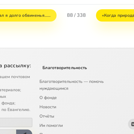
88 / 338
кал я долго обвиненья……
«Когда природа
а рассылку:
Благотворительность
ашем почтовом
Благотворительность — помочь
нуждающимся
атериалов;
ных
О фонде
 фонда;
Новости
 по Евангелию.
Отчёты
Им помогли