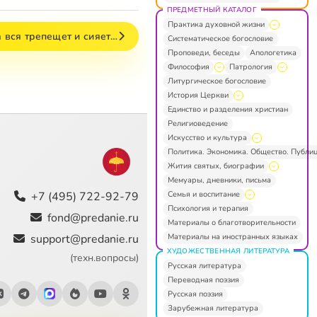
ПРЕДМЕТНЫЙ КАТАЛОГ
Практика духовной жизни
 вся трепещет и сияет…
Систематическое богословие
Проповеди, беседы
Апологетика
Философия
Патрология
Литургическое богословие
История Церкви
Единство и разделения христиан
Религиоведение
Искусство и культура
Политика. Экономика. Общество. Публи
Жития святых, биографии
Мемуары, дневники, письма
Семья и воспитание
+7 (495) 722-92-79
Психология и терапия
fond@predanie.ru
Материалы о благотворительности
Материалы на иностранных языках
support@predanie.ru
ХУДОЖЕСТВЕННАЯ ЛИТЕРАТУРА
(техн.вопросы)
Русская литература
Переводная поэзия
Русская поэзия
Зарубежная литература