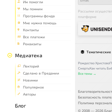
Им помогли
Мы помним
Рассылки осуществ
Программы фонда
платформе
Мне нужна помощь
Контакты
Все платежи
Реквизиты
Тематические
Медиатека
Рождество Христово
П
Лекторий
Смерть
Как читать Б
Сделано в Предании
Все темы →
Новинки
Популярное
Благотворительнос
Авторы
Безопасность плат
Политика персонал
Блог
© 2008 — 2026 Бла