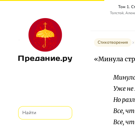
Том 1. 
Толстой, Алек
Стихотворения
Предание.ру
«Минула стр
Минула
Уже не
Но раз
Все, ч
Все, ч