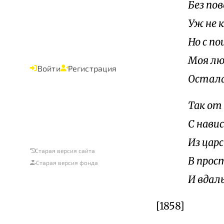
Без пов
Уж не 
Но с п
Моя люб
Войти
Регистрация
Остала
Так от
С нави
Из цар
Старая версия сайта
В прос
Старая версия фонда
И вдаль
[1858]