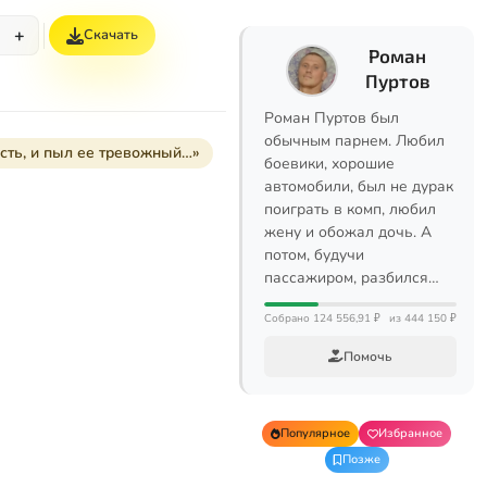
+
Скачать
Роман
Пуртов
Роман Пуртов был
обычным парнем. Любил
сть, и пыл ее тревожный…»
боевики, хорошие
автомобили, был не дурак
поиграть в комп, любил
жену и обожал дочь. А
потом, будучи
пассажиром, разбился…
Собрано 124 556,91 ₽
из 444 150 ₽
Помочь
Популярное
Избранное
Позже