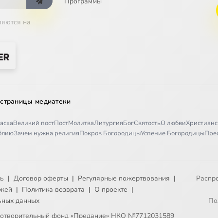
Программы
ляются на
 страницы медиатеки
асха
Великий пост
Пост
Молитва
Литургия
Бог
Святость
О любви
Христианс
иблию
Зачем нужна религия
Покров Богородицы
Успение Богородицы
Пре
ть
|
Договор оферты
|
Регулярные пожертвования
|
Распр
ежей
|
Политика возврата
|
О проекте
|
ьных данных
По
готворительный фонд «Предание» НКО №7712031589