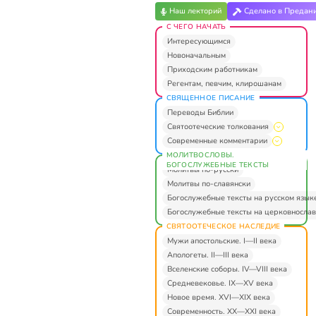
Наш лекторий
Сделано в Предан
С ЧЕГО НАЧАТЬ
Интересующимся
Новоначальным
Приходским работникам
Регентам, певчим, клирошанам
СВЯЩЕННОЕ ПИСАНИЕ
Переводы Библии
Святоотеческие толкования
Современные комментарии
МОЛИТВОСЛОВЫ.
БОГОСЛУЖЕБНЫЕ ТЕКСТЫ
Молитвы по-русски
Молитвы по-славянски
Богослужебные тексты на русском язык
Богослужебные тексты на церковнослав
СВЯТООТЕЧЕСКОЕ НАСЛЕДИЕ
Мужи апостольские. I—II века
Апологеты. II—III века
Вселенские соборы. IV—VIII века
Средневековье. IX—XV века
Новое время. XVI—XIX века
Современность. XX—XXI века