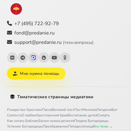
+7 (495) 722-92-79
fond@predanie.ru
support@predanie.ru
(техн.вопросы)
Мне нужна помощь
Тематические страницы медиатеки
Рождество Христово
Пасха
Великий пост
Пост
Молитва
Литургия
Бог
Святость
О любви
Христианский брак
Воспитание детей
Смерть
Как читать Библию
Зачем нужна религия
Покров Богородицы
Успение Богородицы
Преображение
Пятидесятница
Все темы →