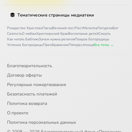
Тематические страницы медиатеки
Рождество Христово
Пасха
Великий пост
Пост
Молитва
Литургия
Бог
Святость
О любви
Христианский брак
Воспитание детей
Смерть
Как читать Библию
Зачем нужна религия
Покров Богородицы
Успение Богородицы
Преображение
Пятидесятница
Все темы →
Благотворительность
Договор оферты
Регулярные пожертвования
Безопасность платежей
Политика возврата
О проекте
Политика персональных данных
© 2008 — 2026 Благотворительный фонд «Предание»