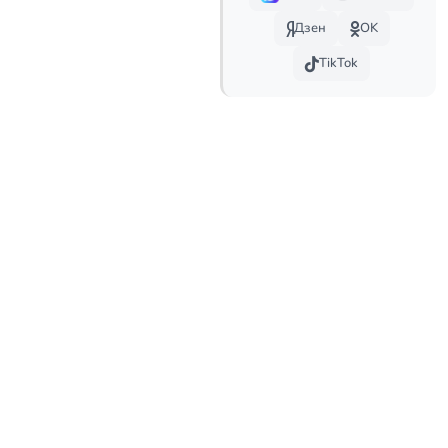
Дзен
OK
TikTok