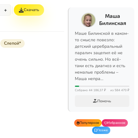
+
Скачать
Маша
Билинская
Маше Билинской в каком-
то смысле повезло:
Слепой*
детский церебральный
паралич зацепил её не
очень сильно. Но всё-
таки есть диагноз и есть
немалые проблемы –
Маша непра…
Собрано 44 186,37 ₽
из 584 470 ₽
Помочь
Популярное
Избранное
Позже