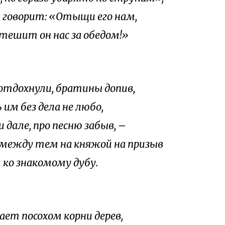
ь говорит: «Отыщи его нам,
тешит он нас за обедом!»
отдохнули, братины допив,
 им без дела не любо,
 дале, про песню забыв, –
 между тем на княжой на призыв
 ко знакомому дубу.
ает посохом корни дерев,