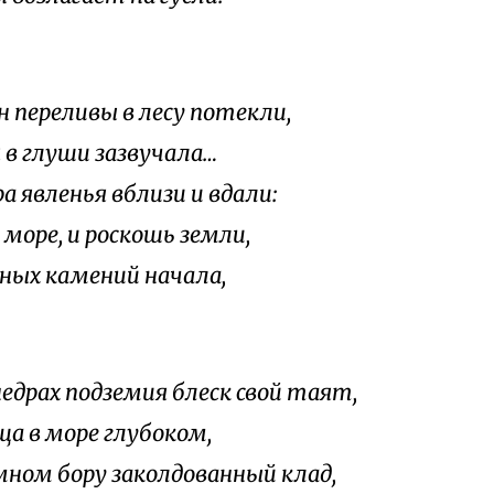
н переливы в лесу потекли,
я в глуши зазвучала…
а явленья вблизи и вдали:
 море, и роскошь земли,
ных камений начала,
недрах подземия блеск свой таят,
ща в море глубоком,
мном бору заколдованный клад,