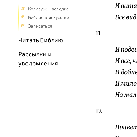
И витяз
Колледж Наследие
Все ви
Библия в искусстве
Записаться
11
Читать Библию
И подв
Рассылки и
И все, 
уведомления
И добле
И мило
На мал
12
Привет