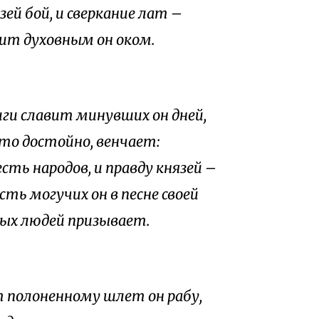
ей бой, и сверкание лат –
дит духовным он оком.
иги славит минувших он дней,
что достойно, венчает:
сть народов, и правду князей –
сть могучих он в песне своей
ых людей призывает.
 полоненному шлет он рабу,