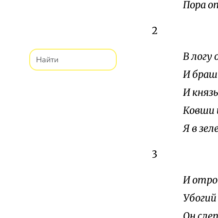
Пора о
2
В логу
И браш
И княз
Ковши 
Я в зе
3
И отро
Убогий
Он слеп