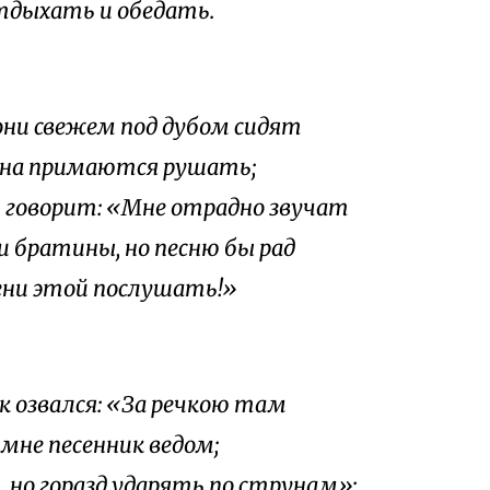
тдыхать и обедать.
 они свежем под дубом сидят
на примаются рушать;
ь говорит: «Мне отрадно звучат
и братины, но песню бы рад
лени этой послушать!»
к озвался: «За речкою там
 мне песенник ведом;
, но горазд ударять по струнам»;