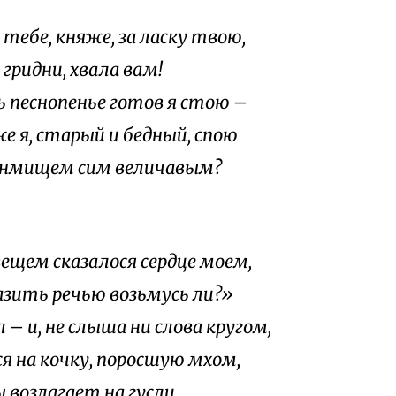
 тебе, княже, за ласку твою,
 гридни, хвала вам!
 песнопенье готов я стою –
же я, старый и бедный, спою
онмищем сим величавым?
вещем сказалося сердце моем,
азить речью возьмусь ли?»
– и, не слыша ни слова кругом,
я на кочку, поросшую мхом,
 возлагает на гусли.