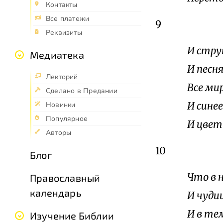
Контакты
Все платежи
9
Реквизиты
И стру
Медиатека
И песн
Лекторий
Все мир
Сделано в Предании
И синее
Новинки
Популярное
И цвет
Авторы
10
Блог
Что в 
Православный
календарь
И чуди
И в те
Изучение Библии