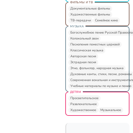
ФИЛЬМЫ И ТВ
Документальные фильмы
Художественные фильмы
ТВ-передачи
Семейное кино
МУЗЫКА
Богослужебное пение Русской Правосл
Колокольный звон
Песнопения поместных церквей
Классическая музыка
Авторская песня
Эстрадная песня
Этно, фольклор, народная музыка
Духовные канты, стихи, песни, романсы
Современная вокальная и инструментал
Учебные материалы по музыке и пению
ДЕТЯМ
Просветительское
Развлекательное
Художественное
Музыкальное