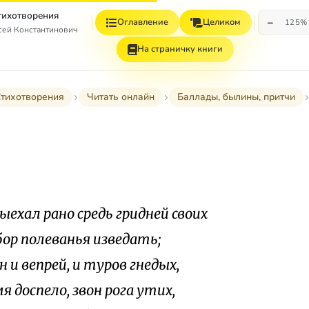
Стихотворения
−
Оглавление
Целиком
125%
сей Константинович
На страничку книги
тихотворения
Читать онлайн
Баллады, былины, притчи
ыехал рано средь гридней своих
бор полеванья изведать;
н и вепрей, и туров гнедых,
я доспело, звон рога утих,