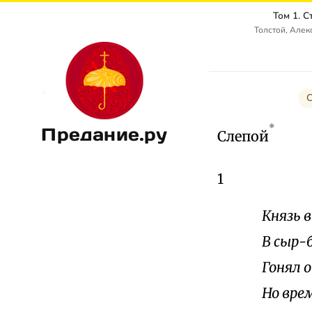
Том 1. 
Толстой, Алек
С
*
Предание.ру
Слепой
1
Князь в
В сыр-
Гонял о
Но врем