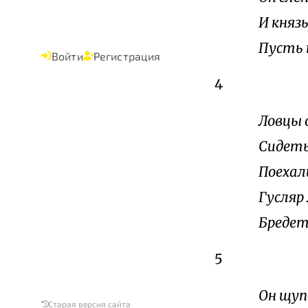
И княз
Пусть 
Войти
Регистрация
4
Ловцы 
Сидеть
Поехали
Гусляр
Бредет
5
Он щуп
Старая версия сайта