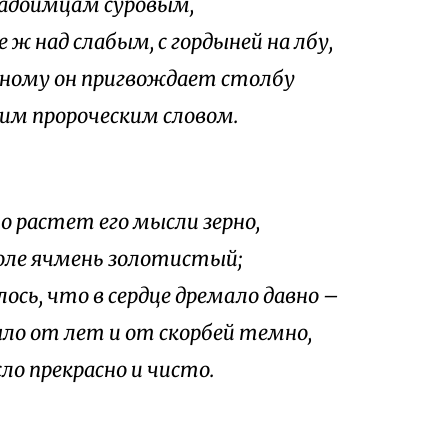
радоимцам суровым,
 ж над слабым, с гордыней на лбу,
рному он пригвождает столбу
им пророческим словом.
о растет его мысли зерно,
поле ячмень золотистый;
ось, что в сердце дремало давно –
ло от лет и от скорбей темно,
ло прекрасно и чисто.