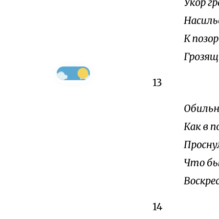
Укор г
Насилье
К позо
Грозящ
13
Обильн
Как в 
Проснул
Что бы
Воскрес
14