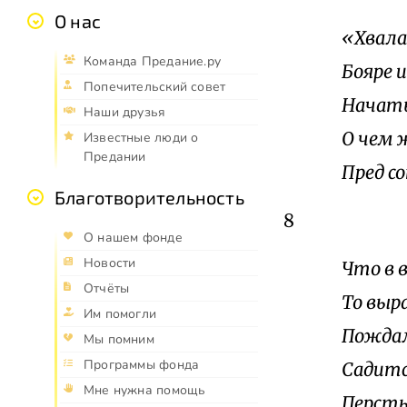
О нас
«Хвала
Команда Предание.ру
Бояре и
Попечительский совет
Начать
Наши друзья
О чем 
Известные люди о
Предании
Пред с
Благотворительность
8
О нашем фонде
Новости
Что в 
Отчёты
То выр
Им помогли
Пождал 
Мы помним
Программы фонда
Садитс
Мне нужна помощь
Персты