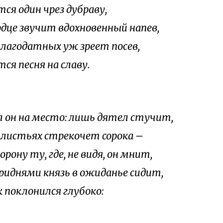
ся один чрез дубраву,
ердце звучит вдохновенный напев,
благодатных уж зреет посев,
ся песня на славу.
 он на место: лишь дятел стучит,
 листьях стрекочет сорока –
орону ту, где, не видя, он мнит,
гриднями князь в ожиданье сидит,
 поклонился глубоко: