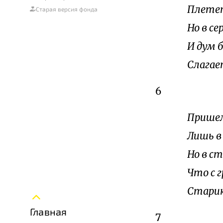
Плетет
Старая версия фонда
Но в с
И дум 
Слагает
6
Пришел
Лишь в
Но в ст
Что с 
Старик
Главная
7