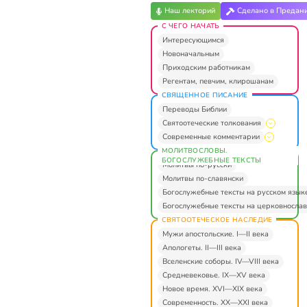
Наш лекторий
Сделано в Предан
С ЧЕГО НАЧАТЬ
Интересующимся
Новоначальным
Приходским работникам
Регентам, певчим, клирошанам
СВЯЩЕННОЕ ПИСАНИЕ
Переводы Библии
Святоотеческие толкования
Современные комментарии
МОЛИТВОСЛОВЫ.
БОГОСЛУЖЕБНЫЕ ТЕКСТЫ
Молитвы по-русски
Молитвы по-славянски
Богослужебные тексты на русском язык
Богослужебные тексты на церковнослав
СВЯТООТЕЧЕСКОЕ НАСЛЕДИЕ
Мужи апостольские. I—II века
Апологеты. II—III века
Вселенские соборы. IV—VIII века
Средневековье. IX—XV века
Новое время. XVI—XIX века
Современность. XX—XXI века