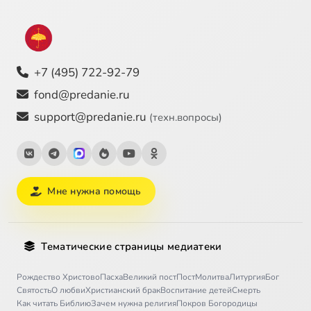
+7 (495) 722-92-79
fond@predanie.ru
support@predanie.ru
(техн.вопросы)
Мне нужна помощь
Тематические страницы медиатеки
Рождество Христово
Пасха
Великий пост
Пост
Молитва
Литургия
Бог
Святость
О любви
Христианский брак
Воспитание детей
Смерть
Как читать Библию
Зачем нужна религия
Покров Богородицы