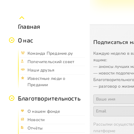
Главная
О нас
Подписаться н
Каждую неделю в в
Команда Предание.ру
ящике:
Попечительский совет
— анонсы лучших м
Наши друзья
— новости подопеч
Известные люди о
Благотворительного
Предании
— разговор о жизни
Благотворительность
О нашем фонде
Новости
Рассылки осуществ
Отчёты
платформе