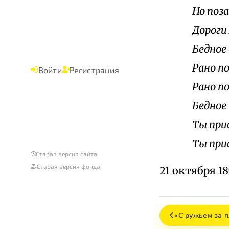
Но поз
Дороги 
Бедное 
Рано по
Войти
Регистрация
Рано п
Бедное
Ты прис
Ты при
Старая версия сайта
Старая версия фонда
21 октября 18
«С ружьем за п