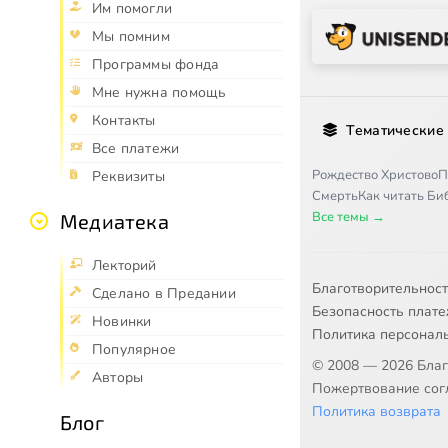
Им помогли
Мы помним
Программы фонда
Мне нужна помощь
Контакты
Тематические
Все платежи
Рождество Христово
П
Реквизиты
Смерть
Как читать Б
Все темы →
Медиатека
Лекторий
Благотворительнос
Сделано в Предании
Безопасность плат
Новинки
Политика персонал
Популярное
© 2008 — 2026 Бла
Авторы
Пожертвование согл
Политика возврата
Блог