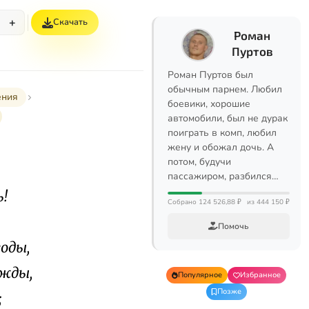
+
Скачать
Роман
Пуртов
Роман Пуртов был
обычным парнем. Любил
ения
боевики, хорошие
автомобили, был не дурак
поиграть в комп, любил
жену и обожал дочь. А
потом, будучи
пассажиром, разбился…
ь!
Собрано 124 526,88 ₽
из 444 150 ₽
Помочь
оды,
ежды,
Популярное
Избранное
Позже
;