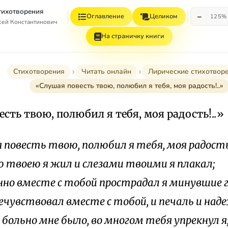
Стихотворения
−
Оглавление
Целиком
125%
сей Константинович
На страничку книги
Стихотворения
Читать онлайн
Лирические стихотвор
«Слушая повесть твою, полюбил я тебя, моя радость!..»
сть твою, полюбил я тебя, моя радость!..»
 повесть твою, полюбил я тебя, моя радост
 твоею я жил и слезами твоими я плакал;
но вместе с тобой прострадал я минувшие г
речувствовал вместе с тобой, и печаль и над
 больно мне было, во многом тебя упрекнул я