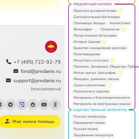
ПРЕДМЕТНЫЙ КАТАЛОГ
Практика духовной жизни
Систематическое богословие
Проповеди, беседы
Апологетика
Философия
Патрология
Литургическое богословие
История Церкви
Единство и разделения христиан
Религиоведение
Искусство и культура
+7 (495) 722-92-79
Политика. Экономика. Общество. Публи
fond@predanie.ru
Жития святых, биографии
Мемуары, дневники, письма
support@predanie.ru
Семья и воспитание
(техн.вопросы)
Психология и терапия
Материалы о благотворительности
Материалы на иностранных языках
ХУДОЖЕСТВЕННАЯ ЛИТЕРАТУРА
Русская литература
Мне нужна помощь
Переводная поэзия
Русская поэзия
Зарубежная литература