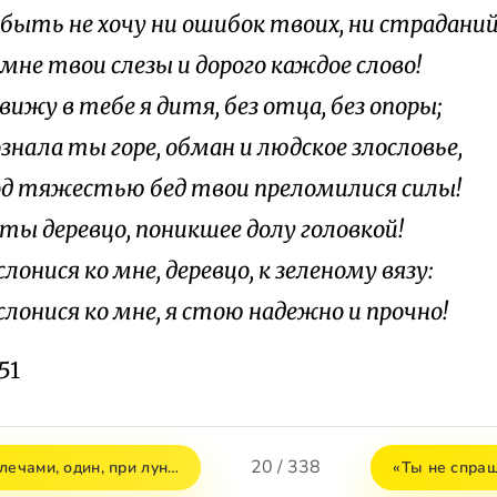
абыть не хочу ни ошибок твоих, ни страданий
мне твои слезы и дорого каждое слово!
вижу в тебе я дитя, без отца, без опоры;
знала ты горе, обман и людское злословье,
од тяжестью бед твои преломилися силы!
 ты деревцо, поникшее долу головкой!
лонися ко мне, деревцо, к зеленому вязу:
слонися ко мне, я стою надежно и прочно!
51
20 / 338
лечами, один, при лун…
«Ты не спра