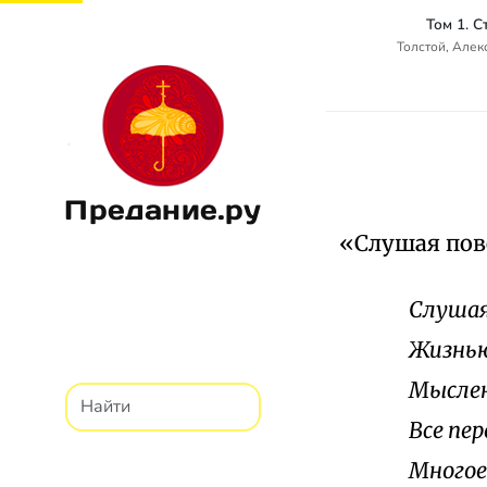
Том 1. 
Толстой, Алек
Предание.ру
«Слушая пове
Слушая
Жизнью
Мыслен
Все пе
Многое