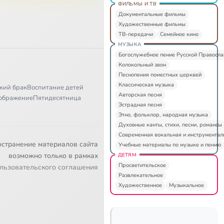
ФИЛЬМЫ И ТВ
Документальные фильмы
Художественные фильмы
ТВ-передачи
Семейное кино
МУЗЫКА
Богослужебное пение Русской Правосл
Колокольный звон
Песнопения поместных церквей
Классическая музыка
кий брак
Воспитание детей
Авторская песня
ображение
Пятидесятница
Эстрадная песня
Этно, фольклор, народная музыка
Духовные канты, стихи, песни, романсы
Современная вокальная и инструментал
остранение материалов сайта
Учебные материалы по музыке и пению
возможно только в рамках
ДЕТЯМ
Просветительское
льзовательского соглашения
Развлекательное
Художественное
Музыкальное