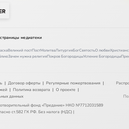
 страницы медиатеки
асха
Великий пост
Пост
Молитва
Литургия
Бог
Святость
О любви
Христианс
иблию
Зачем нужна религия
Покров Богородицы
Успение Богородицы
Пре
ть
|
Договор оферты
|
Регулярные пожертвования
|
Распр
ежей
|
Политика возврата
|
О проекте
|
ьных данных
По
готворительный фонд «Предание» НКО №7712031589
асно ст.582 ГК РФ. Без налога (НДС)
|