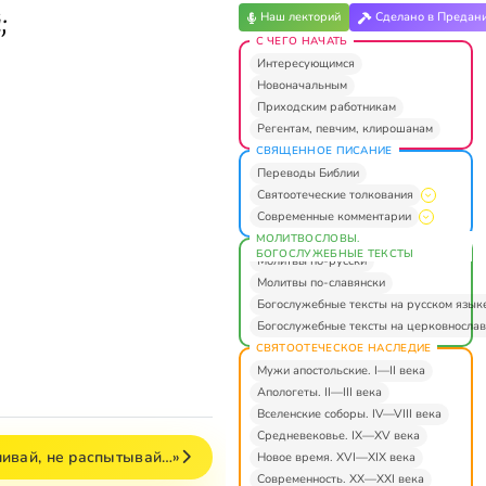
Наш лекторий
Сделано в Предан
;
С ЧЕГО НАЧАТЬ
Интересующимся
Новоначальным
Приходским работникам
Регентам, певчим, клирошанам
СВЯЩЕННОЕ ПИСАНИЕ
Переводы Библии
Святоотеческие толкования
Современные комментарии
МОЛИТВОСЛОВЫ.
БОГОСЛУЖЕБНЫЕ ТЕКСТЫ
Молитвы по-русски
Молитвы по-славянски
Богослужебные тексты на русском язык
Богослужебные тексты на церковнослав
СВЯТООТЕЧЕСКОЕ НАСЛЕДИЕ
Мужи апостольские. I—II века
Апологеты. II—III века
Вселенские соборы. IV—VIII века
Средневековье. IX—XV века
шивай, не распытывай…»
Новое время. XVI—XIX века
Современность. XX—XXI века