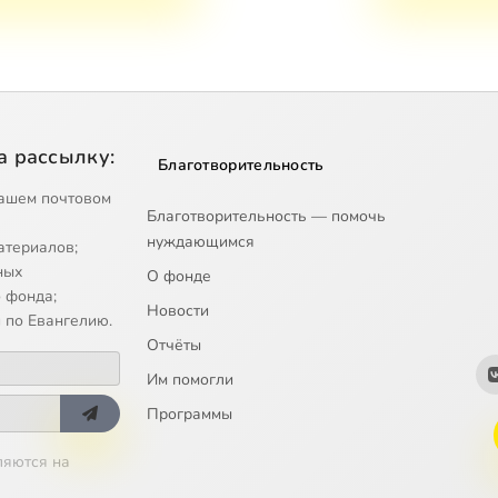
а рассылку:
Благотворительность
ашем почтовом
Благотворительность — помочь
нуждающимся
атериалов;
ных
О фонде
 фонда;
Новости
 по Евангелию.
Отчёты
Им помогли
Программы
ляются на