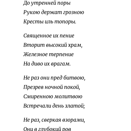
До утренней поры
Рукою держат грозною
Кресты иль топоры.
Священное их пение
Вторит высокий храм,
Железное терпение
На диво их врагам.
Не раз они пред битвою,
Презрев ночной покой,
Смиренною молитвою
Встречали день златой;
Не раз, сверкая взорами,
Они в глубокий ров