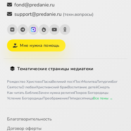
fond@predanie.ru
support@predanie.ru
(техн.вопросы)
Мне нужна помощь
Тематические страницы медиатеки
Рождество Христово
Пасха
Великий пост
Пост
Молитва
Литургия
Бог
Святость
О любви
Христианский брак
Воспитание детей
Смерть
Как читать Библию
Зачем нужна религия
Покров Богородицы
Успение Богородицы
Преображение
Пятидесятница
Все темы →
Благотворительность
Договор оферты