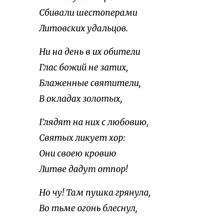
Сбивали шестоперами
Литовских удальцов.
Ни на день в их обители
Глас божий не затих,
Блаженные святители,
В окладах золотых,
Глядят на них с любовию,
Святых ликует хор:
Они своею кровию
Литве дадут отпор!
Но чу! Там пушка грянула,
Во тьме огонь блеснул,