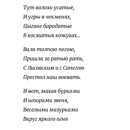
Тут волохи усатые,
И угры в чекменях,
Цыгане бородатые
В косматых кожухах…
Валя толпою пегою,
Пришла за ратью рать,
С Лисовским и с Сапегою
Престол наш воевать.
И вот, махая бурками
И шпорами звеня,
Веселыми мазурками
Вкруг яркого огня