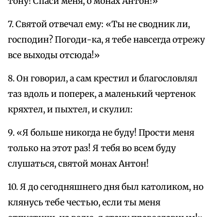
тону! Спаси меня, о монах Антон!»
7. Святой отвечал ему: «Ты не сводник ли,
господин? Погоди-ка, я тебе навсегда отрежу
все выходы отсюда!»
8. Он говорил, а сам крестил и благословлял
таз вдоль и поперек, а маленький чертенок
кряхтел, и пыхтел, и скулил:
9. «Я больше никогда не буду! Прости меня
только на этот раз! Я тебя во всем буду
слушаться, святой монах Антон!
10. Я до сегодняшнего дня был католиком, но
клянусь тебе честью, если ты меня