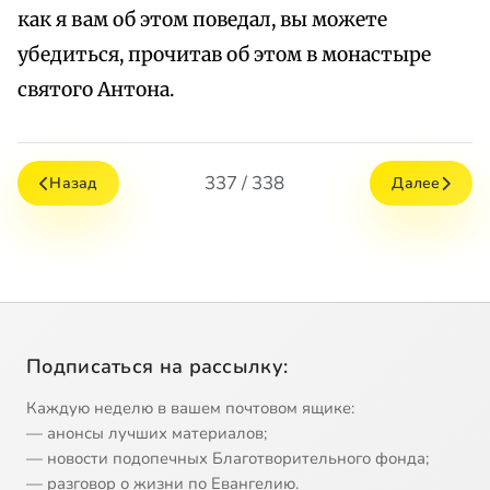
как я вам об этом поведал, вы можете
убедиться, прочитав об этом в монастыре
святого Антона.
337 / 338
Назад
Далее
Подписаться на рассылку:
Каждую неделю в вашем почтовом ящике:
— анонсы лучших материалов;
— новости подопечных Благотворительного фонда;
— разговор о жизни по Евангелию.