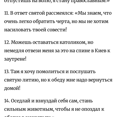
отпустишь на волю, я стану православным!»
11. В ответ святой рассмеялся: «Мы знаем, что
очень легко обратить черта, но мы не хотим
насиловать твоей совести!
12. Можешь оставаться католиком, но
немедля отвези меня за это на спине в Киев к
заутрене!
13. Там я хочу помолиться и послушать
святую литию, но к обеду мне надо вернуться
домой!
14. Оседлай и взнуздай себя сам, стань
сильным животным, чтобы я не опоздал к