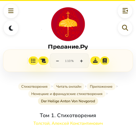
Предание.Ру
−
+
110%
Стихотворения
Читать онлайн
Приложение
Немецкие и французские стихотворения
Der Heilige Anton Von Novgorod
Том 1. Стихотворения
Толстой, Алексей Константинович