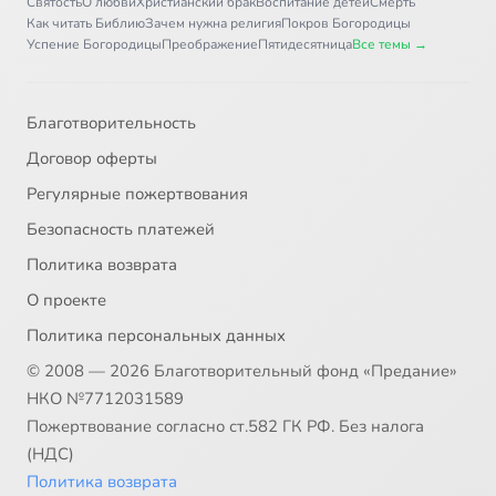
Святость
О любви
Христианский брак
Воспитание детей
Смерть
Как читать Библию
Зачем нужна религия
Покров Богородицы
Успение Богородицы
Преображение
Пятидесятница
Все темы →
Благотворительность
Договор оферты
Регулярные пожертвования
Безопасность платежей
Политика возврата
О проекте
Политика персональных данных
© 2008 — 2026 Благотворительный фонд «Предание»
НКО №7712031589
Пожертвование согласно ст.582 ГК РФ. Без налога
(НДС)
Политика возврата