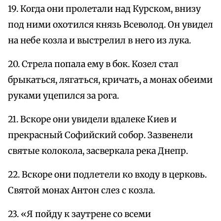
19. Когда они пролетали над Курском, внизу
под ними охотился князь Всеволод. Он увидел
на небе козла и выстрелил в него из лука.
20. Стрела попала ему в бок. Козел стал
брыкаться, лягаться, кричать, а монах обеими
руками уцепился за рога.
21. Вскоре они увидели вдалеке Киев и
прекрасный Софийский собор. Зазвенели
святые колокола, засверкала река Днепр.
22. Вскоре они подлетели ко входу в церковь.
Святой монах Антон слез с козла.
23. «Я пойду к заутрене со всеми