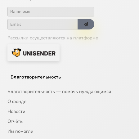
Рассылки осуществляются на платформе
Благотворительность
Благотворительность — помочь нуждающимся
О фонде
Новости
Отчёты
Им помогли