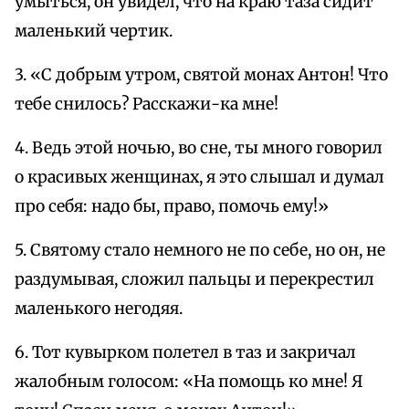
умыться, он увидел, что на краю таза сидит
маленький чертик.
3. «С добрым утром, святой монах Антон! Что
тебе снилось? Расскажи-ка мне!
4. Ведь этой ночью, во сне, ты много говорил
о красивых женщинах, я это слышал и думал
про себя: надо бы, право, помочь ему!»
5. Святому стало немного не по себе, но он, не
раздумывая, сложил пальцы и перекрестил
маленького негодяя.
6. Тот кувырком полетел в таз и закричал
жалобным голосом: «На помощь ко мне! Я