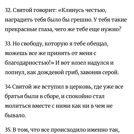
32. Святой говорит: «Клянусь честью,
наградить тебя было бы грешно. У тебя такие
прекрасные глаза, чего же тебе еще нужно?
33. Но свободу, которую я тебе обещал,
можешь все же принять от меня с
благодарностью!» И вот козел надулся и
лопнул, как дождевой гриб, завоняв серой.
34 Святой же вступил в церковь, где уже все
братья были в сборе, и спокойно стал
молиться вместе с ними как ни в чем не
бывало.
35. В том, что все происходило именно так,