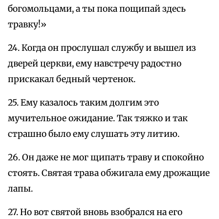
богомольцами, а ты пока пощипай здесь
травку!»
24. Когда он прослушал службу и вышел из
дверей церкви, ему навстречу радостно
прискакал бедный чертенок.
25. Ему казалось таким долгим это
мучительное ожидание. Так тяжко и так
страшно было ему слушать эту литию.
26. Он даже не мог щипать траву и спокойно
стоять. Святая трава обжигала ему дрожащие
лапы.
27. Но вот святой вновь взобрался на его