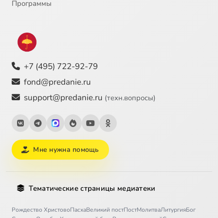
Программы
+7 (495) 722-92-79
fond@predanie.ru
support@predanie.ru
(техн.вопросы)
Мне нужна помощь
Тематические страницы медиатеки
Рождество Христово
Пасха
Великий пост
Пост
Молитва
Литургия
Бог