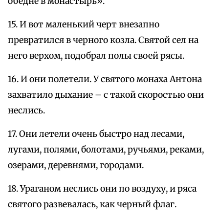
обедне в монастырь».
15. И вот маленький черт внезапно
превратился в черного козла. Святой сел на
него верхом, подобрал полы своей рясы.
16. И они полетели. У святого монаха Антона
захватило дыхание – с такой скоростью они
неслись.
17. Они летели очень быстро над лесами,
лугами, полями, болотами, ручьями, реками,
озерами, деревнями, городами.
18. Ураганом неслись они по воздуху, и ряса
святого развевалась, как черный флаг.