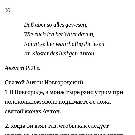
35
Daß aber so alles gewesen,
Wie euch ich berichtet davon,
Könnt selber wahrhaftig ihr lesen
Im Kloster des heil'gen Anton.
Август 1871 г.
Святой Антон Новгородский
1. В Новгороде, в монастыре рано утром при
колокольном звоне подымается с ложа
святой монах Антон.
2. Когда он взял таз, чтобы как следует