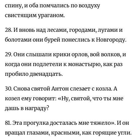
спину, и оба помчались по воздуху
свистящим ураганом.
28. И вновь над лесами, городами, лугами и
болотами они бурей понеслись к Новгороду.
29. Они слышали крики орлов, вой волков, и
когда они подлетели к монастырю, как раз
пробило двенадцать.
30. Снова святой Антон слезает с козла. А
козел ему говорит: «Ну, святой, что ты мне
дашь в награду?
81. Эта прогулка досталась мне тяжело». И он
вращал глазами, красными, как горящие угли.