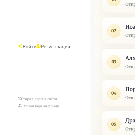
Отк
Ио
02
Отк
Войти
Регистрация
Алх
03
Отк
По
04
Отк
Старая версия сайта
Старая версия фонда
Дра
05
Отк