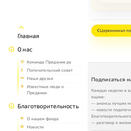
Церемониал по
Главная
О нас
Команда Предание.ру
Попечительский совет
Наши друзья
Подписаться н
Известные люди о
Каждую неделю в в
Предании
ящике:
— анонсы лучших м
Благотворительность
— новости подопеч
Благотворительного
О нашем фонде
— разговор о жизни
Новости