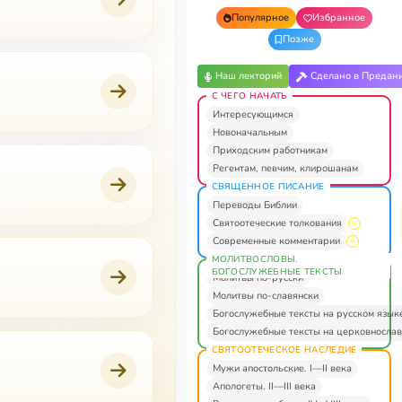
Популярное
Избранное
Позже
Наш лекторий
Сделано в Предан
С ЧЕГО НАЧАТЬ
Интересующимся
Новоначальным
Приходским работникам
Регентам, певчим, клирошанам
СВЯЩЕННОЕ ПИСАНИЕ
Переводы Библии
Святоотеческие толкования
Современные комментарии
МОЛИТВОСЛОВЫ.
БОГОСЛУЖЕБНЫЕ ТЕКСТЫ
Молитвы по-русски
Молитвы по-славянски
Богослужебные тексты на русском язык
Богослужебные тексты на церковнослав
СВЯТООТЕЧЕСКОЕ НАСЛЕДИЕ
Мужи апостольские. I—II века
Апологеты. II—III века