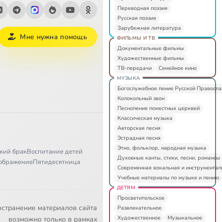
Переводная поэзия
Русская поэзия
Зарубежная литература
Мне нужна помощь
ФИЛЬМЫ И ТВ
Документальные фильмы
Художественные фильмы
ТВ-передачи
Семейное кино
МУЗЫКА
Богослужебное пение Русской Правосл
Колокольный звон
Песнопения поместных церквей
Классическая музыка
Авторская песня
Эстрадная песня
Этно, фольклор, народная музыка
кий брак
Воспитание детей
Духовные канты, стихи, песни, романсы
ображение
Пятидесятница
Современная вокальная и инструментал
Учебные материалы по музыке и пению
ДЕТЯМ
Просветительское
остранение материалов сайта
Развлекательное
Художественное
Музыкальное
возможно только в рамках