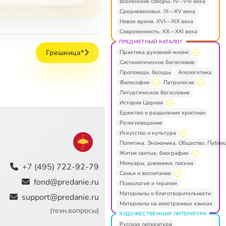
Вселенские соборы. IV—VIII века
Средневековье. IX—XV века
Новое время. XVI—XIX века
Современность. XX—XXI века
ПРЕДМЕТНЫЙ КАТАЛОГ
Грешница*
Практика духовной жизни
Систематическое богословие
Проповеди, беседы
Апологетика
Философия
Патрология
Литургическое богословие
История Церкви
Единство и разделения христиан
Религиоведение
Искусство и культура
Политика. Экономика. Общество. Публи
Жития святых, биографии
Мемуары, дневники, письма
+7 (495) 722-92-79
Семья и воспитание
fond@predanie.ru
Психология и терапия
Материалы о благотворительности
support@predanie.ru
Материалы на иностранных языках
(техн.вопросы)
ХУДОЖЕСТВЕННАЯ ЛИТЕРАТУРА
Русская литература