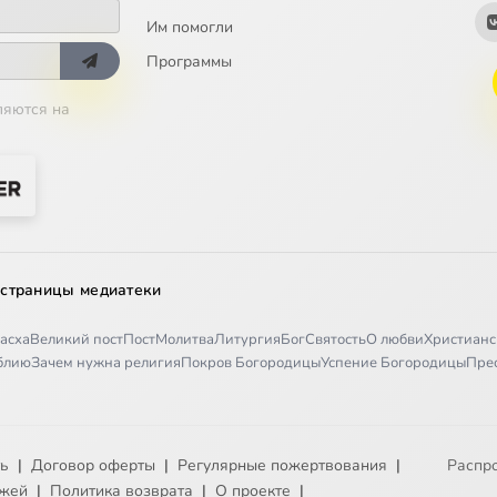
Им помогли
Программы
ляются на
 страницы медиатеки
асха
Великий пост
Пост
Молитва
Литургия
Бог
Святость
О любви
Христианс
иблию
Зачем нужна религия
Покров Богородицы
Успение Богородицы
Пре
ть
|
Договор оферты
|
Регулярные пожертвования
|
Распр
ежей
|
Политика возврата
|
О проекте
|