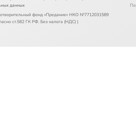
ьных данных
По
готворительный фонд «Предание» НКО №7712031589
асно ст.582 ГК РФ. Без налога (НДС)
|