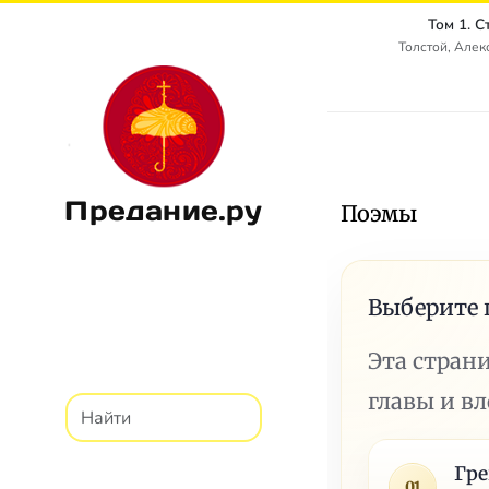
Том 1. 
Толстой, Алек
Предание.ру
Поэмы
Выберите 
Эта стран
главы и в
Гр
01