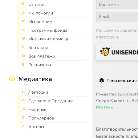
Отчёты
Им помогли
Мы помним
Рассылки осуществ
Программы фонда
платформе
Мне нужна помощь
Контакты
Все платежи
Реквизиты
Медиатека
Тематические
Лекторий
Рождество Христово
П
Смерть
Как читать Б
Сделано в Предании
Все темы →
Новинки
Популярное
Авторы
Благотворительнос
Безопасность плат