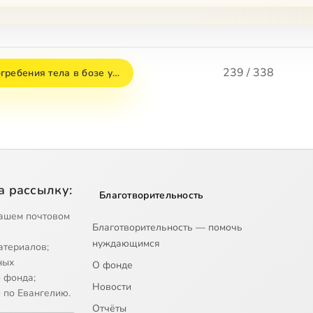
239 / 338
гребения тела в бозе у…
а рассылку:
Благотворительность
ашем почтовом
Благотворительность — помочь
нуждающимся
атериалов;
ных
О фонде
 фонда;
Новости
 по Евангелию.
Отчёты