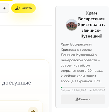
+
Скачать
Храм
Воскресения
Христова в г.
Ленинск-
Кузнецкий
Храм Воскресения
Христова в городе
Ленинск-Кузнецкий в
Кемеровской области –
совсем новый, он
открылся всего 20 назад.
И сейчас храм может
вообще закрыться. Пот…
— доступные
Собрано 15 244,95 ₽
из 500 363 ₽
Помочь