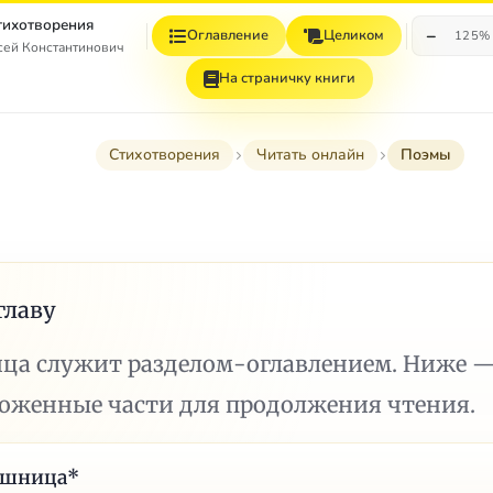
Стихотворения
−
Оглавление
Целиком
125%
сей Константинович
На страничку книги
Стихотворения
Читать онлайн
Поэмы
главу
ица служит разделом-оглавлением. Ниже 
ложенные части для продолжения чтения.
ешница*