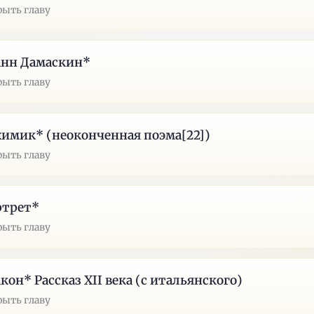
рыть главу
анн Дамаскин*
рыть главу
имик* (неоконченная поэма[22])
рыть главу
ртрет*
рыть главу
кон* Рассказ XII века (с итальянского)
рыть главу