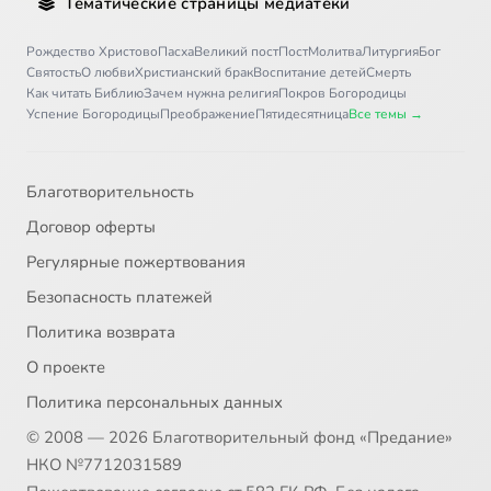
Тематические страницы медиатеки
Рождество Христово
Пасха
Великий пост
Пост
Молитва
Литургия
Бог
Святость
О любви
Христианский брак
Воспитание детей
Смерть
Как читать Библию
Зачем нужна религия
Покров Богородицы
Успение Богородицы
Преображение
Пятидесятница
Все темы →
Благотворительность
Договор оферты
Регулярные пожертвования
Безопасность платежей
Политика возврата
О проекте
Политика персональных данных
© 2008 — 2026 Благотворительный фонд «Предание»
НКО №7712031589