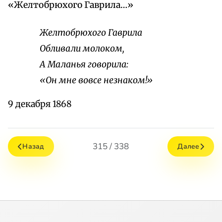
«Желтобрюхого Гаврила…»
Желтобрюхого Гаврила
Обливали молоком,
А Маланья говорила:
«Он мне вовсе незнаком!»
9 декабря 1868
315 / 338
Назад
Далее