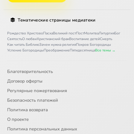
Тематические страницы медиатеки
Рождество Христово
Пасха
Великий пост
Пост
Молитва
Литургия
Бог
Святость
О любви
Христианский брак
Воспитание детей
Смерть
Как читать Библию
Зачем нужна религия
Покров Богородицы
Успение Богородицы
Преображение
Пятидесятница
Все темы →
Благотворительность
Договор оферты
Регулярные пожертвования
Безопасность платежей
Политика возврата
О проекте
Политика персональных данных