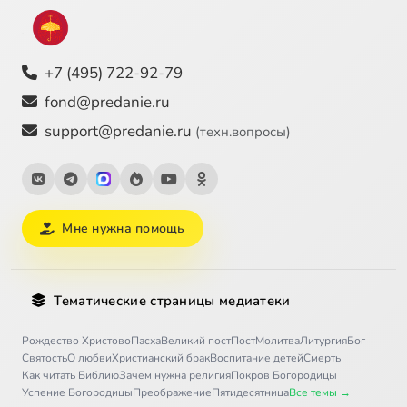
+7 (495) 722-92-79
fond@predanie.ru
support@predanie.ru
(техн.вопросы)
Мне нужна помощь
Тематические страницы медиатеки
Рождество Христово
Пасха
Великий пост
Пост
Молитва
Литургия
Бог
Святость
О любви
Христианский брак
Воспитание детей
Смерть
Как читать Библию
Зачем нужна религия
Покров Богородицы
Успение Богородицы
Преображение
Пятидесятница
Все темы →