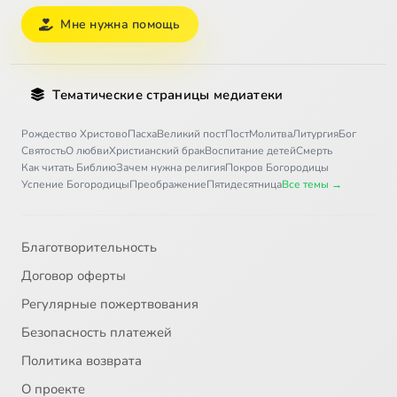
Мне нужна помощь
Тематические страницы медиатеки
Рождество Христово
Пасха
Великий пост
Пост
Молитва
Литургия
Бог
Святость
О любви
Христианский брак
Воспитание детей
Смерть
Как читать Библию
Зачем нужна религия
Покров Богородицы
Успение Богородицы
Преображение
Пятидесятница
Все темы →
Благотворительность
Договор оферты
Регулярные пожертвования
Безопасность платежей
Политика возврата
О проекте