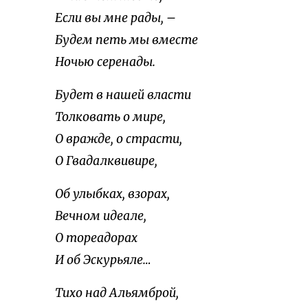
Если вы мне рады, –
Будем петь мы вместе
Ночью серенады.
Будет в нашей власти
Толковать о мире,
О вражде, о страсти,
О Гвадалквивире,
Об улыбках, взорах,
Вечном идеале,
О тореадорах
И об Эскурьяле…
Тихо над Альямброй,