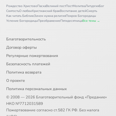
Рождество Христово
Пасха
Великий пост
Пост
Молитва
Литургия
Бог
Святость
О любви
Христианский брак
Воспитание детей
Смерть
Как читать Библию
Зачем нужна религия
Покров Богородицы
Успение Богородицы
Преображение
Пятидесятница
Все темы →
Благотворительность
Договор оферты
Регулярные пожертвования
Безопасность платежей
Политика возврата
О проекте
Политика персональных данных
© 2008 — 2026 Благотворительный фонд «Предание»
НКО №7712031589
Пожертвование согласно ст.582 ГК РФ. Без налога