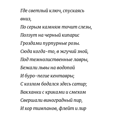
Где светлый ключ, спускаясь
вниз,
По серым камням точит слезы,
Ползут на черный кипарис
Гроздами пурпурные розы.
Сюда когда-то, в жгучий зной,
Под темнолиственные лавры,
Бежали львы на водопой
И буро-пегие кентавры;
С козлом бодался здесь сатир;
Вакханки с криками и смехом
Свершали виноградный пир,
И хор тимпанов, флейт и лир