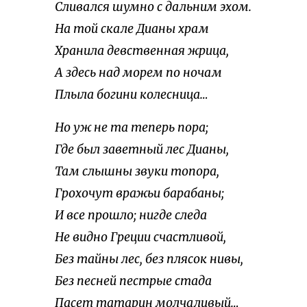
Сливался шумно с дальним эхом.
На той скале Дианы храм
Хранила девственная жрица,
А здесь над морем по ночам
Плыла богини колесница…
Но уж не та теперь пора;
Где был заветный лес Дианы,
Там слышны звуки топора,
Грохочут вражьи барабаны;
И все прошло; нигде следа
Не видно Греции счастливой,
Без тайны лес, без плясок нивы,
Без песней пестрые стада
Пасет татарин молчаливый…