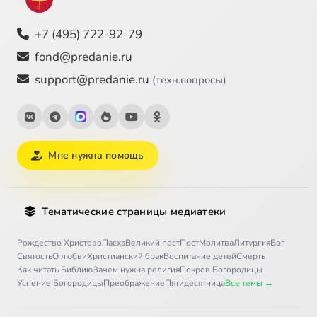
+7 (495) 722-92-79
fond@predanie.ru
support@predanie.ru
(техн.вопросы)
Мне нужна помощь
Тематические страницы медиатеки
Рождество Христово
Пасха
Великий пост
Пост
Молитва
Литургия
Бог
Святость
О любви
Христианский брак
Воспитание детей
Смерть
Как читать Библию
Зачем нужна религия
Покров Богородицы
Успение Богородицы
Преображение
Пятидесятница
Все темы →