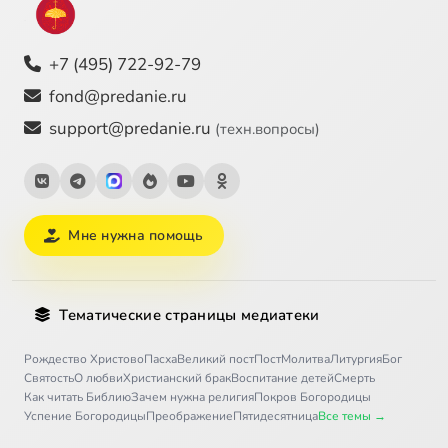
+7 (495) 722-92-79
fond@predanie.ru
support@predanie.ru
(техн.вопросы)
Мне нужна помощь
Тематические страницы медиатеки
Рождество Христово
Пасха
Великий пост
Пост
Молитва
Литургия
Бог
Святость
О любви
Христианский брак
Воспитание детей
Смерть
Как читать Библию
Зачем нужна религия
Покров Богородицы
Успение Богородицы
Преображение
Пятидесятница
Все темы →