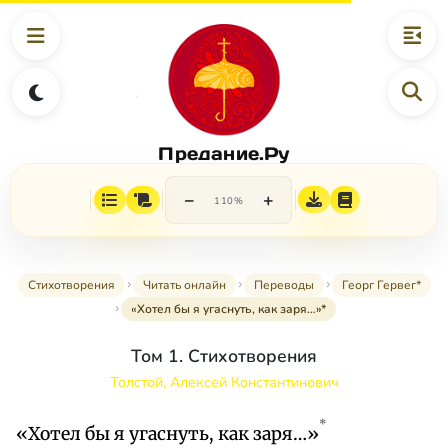
Предание.Ру
−
+
110%
Стихотворения
Читать онлайн
Переводы
Георг Гервег*
«Хотел бы я угаснуть, как заря…»*
Том 1. Стихотворения
Толстой, Алексей Константинович
*
«Хотел бы я угаснуть, как заря…»