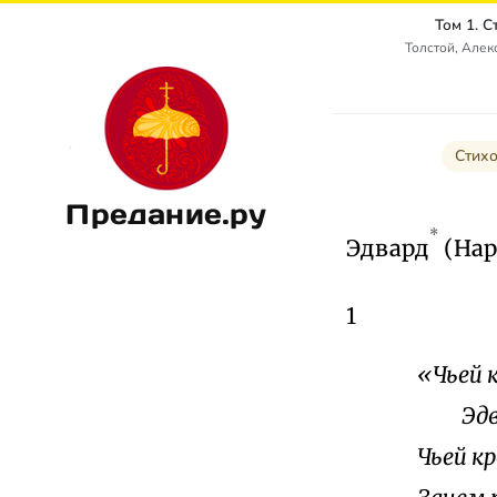
Том 1. 
Толстой, Алек
Стих
Предание.ру
*
Эдвард
(Нар
1
«Чьей 
Эдвар
Чьей к