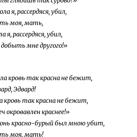
ты глядишь так сурово?»
ола я, рассердяся, убил,
моя, мать,
ла я, рассердяся, убил,
е добыть мне другого!»
ола кровь так красна не бежит,
д, Эдвард!
а кровь так красна не бежит,
еч окровавлен краснее!»
онь красно-бурый был мною убит,
моя, мать!