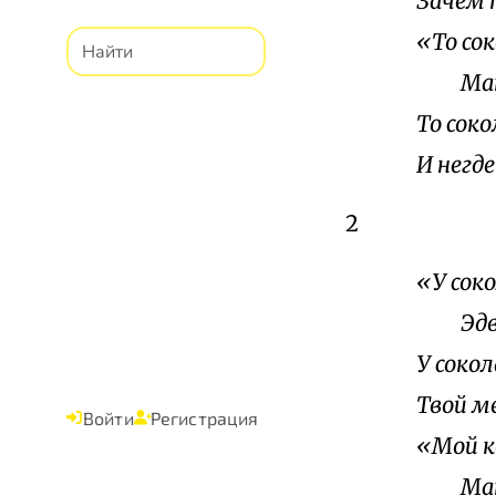
Зачем 
«То сок
Мать 
То соко
И негд
2
«У сок
Эдвар
У сокол
Твой м
Войти
Регистрация
«Мой к
Мать 