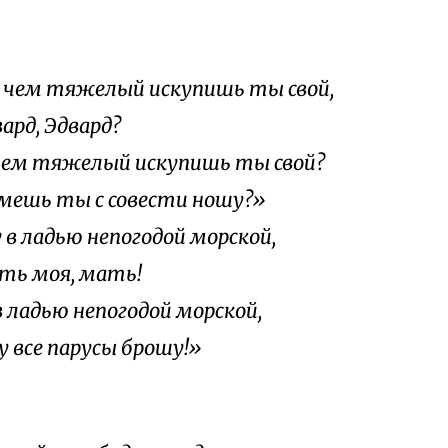
х чем тяжелый искупишь ты свой,
д, Эдвард?
 чем тяжелый искупишь ты свой?
мешь ты с совести ношу?»
 в ладью непогодой морской,
моя, мать!
в ладью непогодой морской,
у все парусы брошу!»