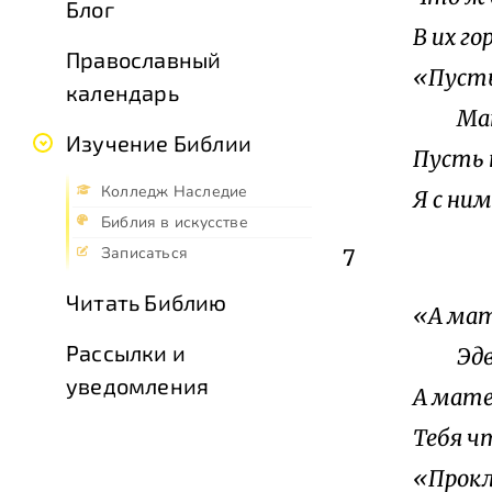
Блог
В их г
Православный
«Пусть
календарь
Мать 
Изучение Библии
Пусть 
Колледж Наследие
Я с ним
Библия в искусстве
Записаться
7
Читать Библию
«А мат
Рассылки и
Эдвар
уведомления
А мате
Тебя ч
«Прокл