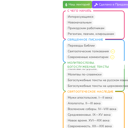
Наш лекторий
Сделано в Предан
С ЧЕГО НАЧАТЬ
Интересующимся
Новоначальным
Приходским работникам
Регентам, певчим, клирошанам
СВЯЩЕННОЕ ПИСАНИЕ
Переводы Библии
Святоотеческие толкования
Современные комментарии
МОЛИТВОСЛОВЫ.
БОГОСЛУЖЕБНЫЕ ТЕКСТЫ
Молитвы по-русски
Молитвы по-славянски
Богослужебные тексты на русском язык
Богослужебные тексты на церковнослав
СВЯТООТЕЧЕСКОЕ НАСЛЕДИЕ
Мужи апостольские. I—II века
Апологеты. II—III века
Вселенские соборы. IV—VIII века
Средневековье. IX—XV века
Новое время. XVI—XIX века
Современность. XX—XXI века