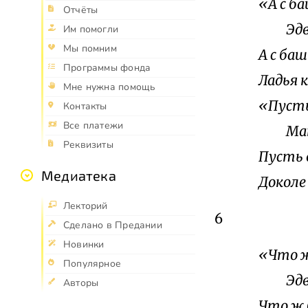
«А с б
Отчёты
Эдвар
Им помогли
Мы помним
А с ба
Программы фонда
Ладья 
Мне нужна помощь
«Пусть
Контакты
Все платежи
Мать 
Реквизиты
Пусть 
Медиатека
Доколе 
Лекторий
6
Сделано в Предании
Новинки
«Что ж
Популярное
Эдвар
Авторы
Что ж 