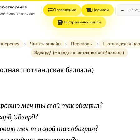
Стихотворения
−
Оглавление
Целиком
125%
сей Константинович
На страничку книги
отворения
Читать онлайн
Переводы
Шотландская нар
Эдвард* (Народная шотландская баллада)
одная шотландская баллада)
кровию меч ты свой так обагрил?
д, Эдвард?
ровию меч ты свой так обагрил?