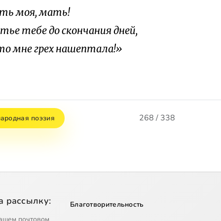
моя, мать!
тье тебе до скончания дней,
что мне грех нашептала!»
268 / 338
ародная поэзия
а рассылку:
Благотворительность
ашем почтовом