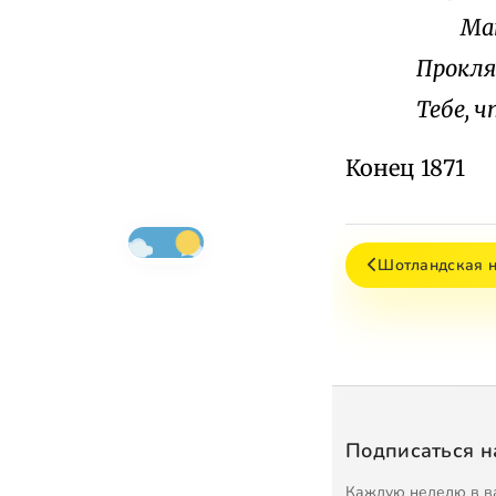
Мать 
Прокля
Тебе, 
Конец 1871
Шотландская н
Подписаться н
Каждую неделю в в