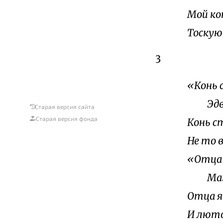
Мой ко
Тоскую 
3
«Конь с
Эдвар
Старая версия сайта
Старая версия фонда
Конь ст
Не то 
«Отца 
Мать 
Отца я 
И люто