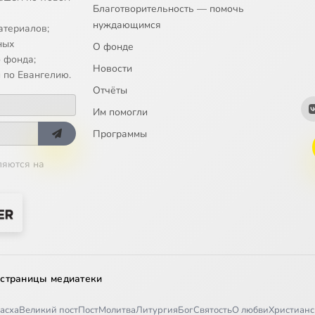
Благотворительность — помочь
нуждающимся
атериалов;
ных
О фонде
 фонда;
Новости
 по Евангелию.
Отчёты
Им помогли
Программы
ляются на
 страницы медиатеки
асха
Великий пост
Пост
Молитва
Литургия
Бог
Святость
О любви
Христианс