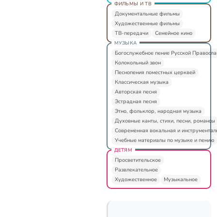
ФИЛЬМЫ И ТВ
Документальные фильмы
Художественные фильмы
ТВ-передачи
Семейное кино
МУЗЫКА
Богослужебное пение Русской Правосл
Колокольный звон
Песнопения поместных церквей
Классическая музыка
Авторская песня
Эстрадная песня
Этно, фольклор, народная музыка
Духовные канты, стихи, песни, романсы
Современная вокальная и инструментал
Учебные материалы по музыке и пению
ДЕТЯМ
Просветительское
Развлекательное
Художественное
Музыкальное