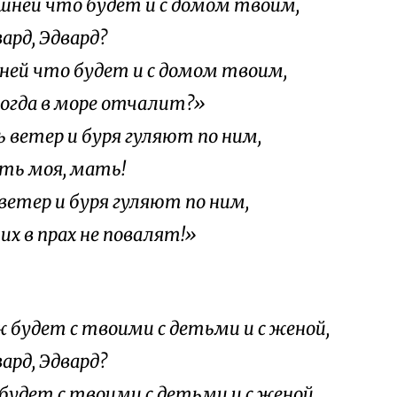
ашней что будет и с домом твоим,
д, Эдвард?
шней что будет и с домом твоим,
когда в море отчалит?»
 ветер и буря гуляют по ним,
моя, мать!
ветер и буря гуляют по ним,
их в прах не повалят!»
 будет с твоими с детьми и с женой,
д, Эдвард?
будет с твоими с детьми и с женой