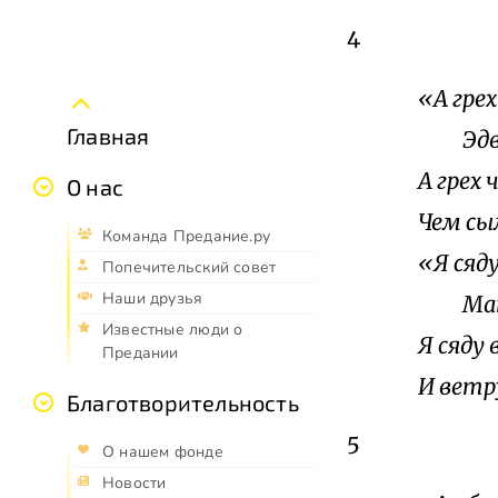
4
«А гре
Главная
Эдвар
А грех
О нас
Чем сы
Команда Предание.ру
«Я сяду
Попечительский совет
Наши друзья
Мать 
Известные люди о
Я сяду 
Предании
И ветр
Благотворительность
5
О нашем фонде
Новости