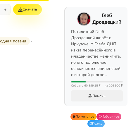
+
Скачать
Глеб
Дроздецкий
Пятилетний Глеб
Дроздецкий живёт в
одная поэзия
Иркутске. У Глеба ДЦП
из-за перенесённого в
младенчестве менингита,
но его положение
осложняется эпилепсией,
с которой долгое…
Собрано 60 899,15 ₽
из 206 900 ₽
Помочь
Популярное
Избранное
Позже