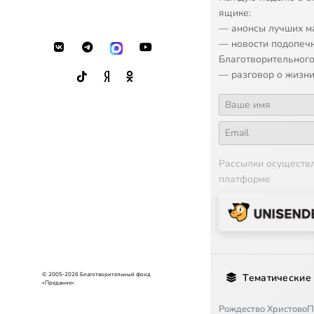
ящике:
— анонсы лучших м
— новости подопеч
Благотворительного
— разговор о жизни
Рассылки осуществ
платформе
© 2005-2026 Благотворительный фонд
Тематические
«Предание»
Рождество Христово
П