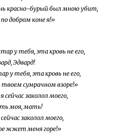
нь красно-бурый был мною убит,
по добром коне я!»
тар у тебя, эта кровь не его,
д, Эдвард!
ар у тебя, эта кровь не его,
в твоем сумрачном взоре!»
я сейчас заколол моего,
моя, мать!
сейчас заколол моего,
е жжет меня горе!»