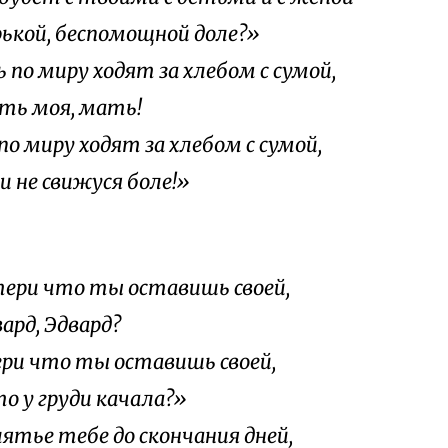
орькой, беспомощной доле?»
 по миру ходят за хлебом с сумой,
моя, мать!
по миру ходят за хлебом с сумой,
и не свижуся боле!»
ери что ты оставишь своей,
д, Эдвард?
ри что ты оставишь своей,
то у груди качала?»
ятье тебе до скончания дней,