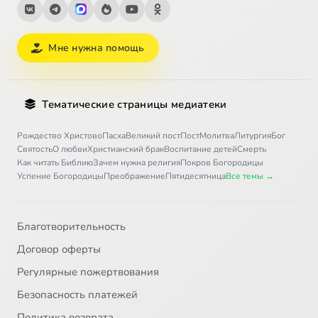
Мне нужна помощь
Тематические страницы медиатеки
Рождество Христово
Пасха
Великий пост
Пост
Молитва
Литургия
Бог
Святость
О любви
Христианский брак
Воспитание детей
Смерть
Как читать Библию
Зачем нужна религия
Покров Богородицы
Успение Богородицы
Преображение
Пятидесятница
Все темы →
Благотворительность
Договор оферты
Регулярные пожертвования
Безопасность платежей
Политика возврата