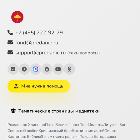
+7 (495) 722-92-79
fond@predanie.ru
support@predanie.ru
(техн.вопросы)
Мне нужна помощь
Тематические страницы медиатеки
Рождество Христово
Пасха
Великий пост
Пост
Молитва
Литургия
Бог
Святость
О любви
Христианский брак
Воспитание детей
Смерть
Как читать Библию
Зачем нужна религия
Покров Богородицы