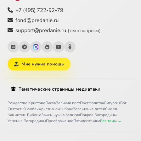
+7 (495) 722-92-79
fond@predanie.ru
support@predanie.ru
(техн.вопросы)
Мне нужна помощь
Тематические страницы медиатеки
Рождество Христово
Пасха
Великий пост
Пост
Молитва
Литургия
Бог
Святость
О любви
Христианский брак
Воспитание детей
Смерть
Как читать Библию
Зачем нужна религия
Покров Богородицы
Успение Богородицы
Преображение
Пятидесятница
Все темы →