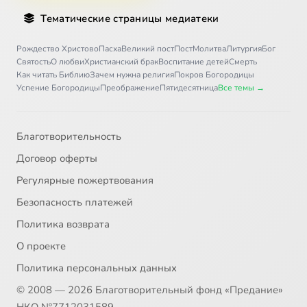
Тематические страницы медиатеки
Рождество Христово
Пасха
Великий пост
Пост
Молитва
Литургия
Бог
Святость
О любви
Христианский брак
Воспитание детей
Смерть
Как читать Библию
Зачем нужна религия
Покров Богородицы
Успение Богородицы
Преображение
Пятидесятница
Все темы →
Благотворительность
Договор оферты
Регулярные пожертвования
Безопасность платежей
Политика возврата
О проекте
Политика персональных данных
© 2008 — 2026 Благотворительный фонд «Предание»