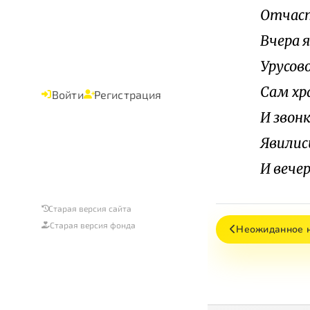
Отчаст
Вчера 
Урусово
Сам хр
Войти
Регистрация
И звон
Явилис
И вече
Старая версия сайта
Старая версия фонда
Неожиданное 