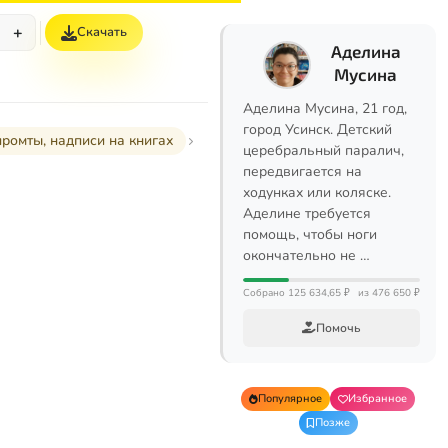
+
Скачать
Аделина
Мусина
Аделина Мусина, 21 год,
город Усинск. Детский
промты, надписи на книгах
церебральный паралич,
передвигается на
ходунках или коляске.
Аделине требуется
помощь, чтобы ноги
окончательно не …
Собрано 125 634,65 ₽
из 476 650 ₽
Помочь
Популярное
Избранное
Позже