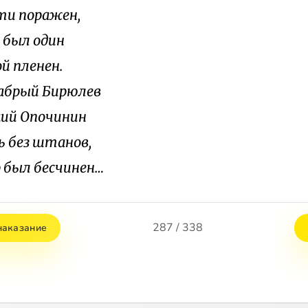
и поражен,
я был один
й пленен.
абрый Бирюлев
кий Опочинин
ь без штанов,
р был бесчинен…
287 / 338
наказание