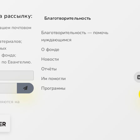
а рассылку:
Благотворительность
ашем почтовом
Благотворительность — помочь
нуждающимся
атериалов;
ных
О фонде
 фонда;
Новости
 по Евангелию.
Отчёты
Им помогли
Программы
ляются на