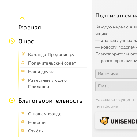
Подписаться н
Главная
Каждую неделю в в
ящике:
О нас
— анонсы лучших м
— новости подопеч
Благотворительного
Команда Предание.ру
— разговор о жизни
Попечительский совет
Наши друзья
Известные люди о
Предании
Рассылки осуществ
Благотворительность
платформе
О нашем фонде
Новости
Отчёты