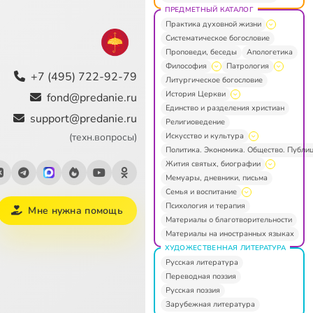
ПРЕДМЕТНЫЙ КАТАЛОГ
Практика духовной жизни
Систематическое богословие
Проповеди, беседы
Апологетика
Философия
Патрология
+7 (495) 722-92-79
Литургическое богословие
История Церкви
fond@predanie.ru
Единство и разделения христиан
support@predanie.ru
Религиоведение
Искусство и культура
(техн.вопросы)
Политика. Экономика. Общество. Публи
Жития святых, биографии
Мемуары, дневники, письма
Семья и воспитание
Психология и терапия
Мне нужна помощь
Материалы о благотворительности
Материалы на иностранных языках
ХУДОЖЕСТВЕННАЯ ЛИТЕРАТУРА
Русская литература
Переводная поэзия
Русская поэзия
Зарубежная литература