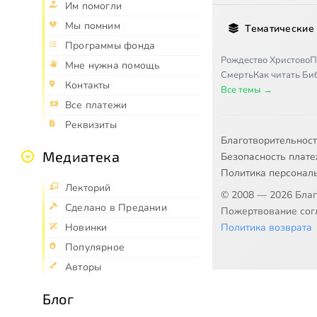
Им помогли
Мы помним
Тематические
Программы фонда
Рождество Христово
П
Мне нужна помощь
Смерть
Как читать Б
Контакты
Все темы →
Все платежи
Реквизиты
Благотворительнос
Медиатека
Безопасность плат
Политика персонал
Лекторий
© 2008 — 2026 Бла
Сделано в Предании
Пожертвование согл
Политика возврата
Новинки
Популярное
Авторы
Блог