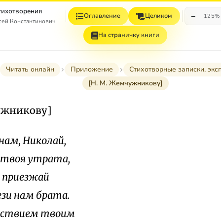
Стихотворения
−
Оглавление
Целиком
125%
сей Константинович
На страничку книги
Читать онлайн
Приложение
Стихотворные записки, экс
[Н. М. Жемчужникову]
ужникову]
 нам, Николай,
 твоя утрата,
у приезжай
ези нам брата.
ствием твоим