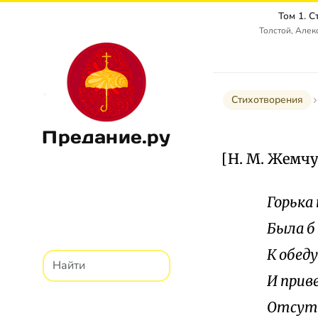
Том 1. 
Толстой, Алек
Стихотворения
Предание.ру
[Н. М. Жемч
Горька
Была б
К обед
И прив
Отсут