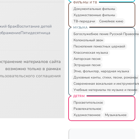
ФИЛЬМЫ И ТВ
Документальные фильмы
Художественные фильмы
ТВ-передачи
Семейное кино
кий брак
Воспитание детей
МУЗЫКА
ображение
Пятидесятница
Богослужебное пение Русской Правосл
Колокольный звон
Песнопения поместных церквей
Классическая музыка
Авторская песня
остранение материалов сайта
Эстрадная песня
возможно только в рамках
Этно, фольклор, народная музыка
льзовательского соглашения
Духовные канты, стихи, песни, романсы
Современная вокальная и инструментал
Учебные материалы по музыке и пению
ДЕТЯМ
Просветительское
Развлекательное
Художественное
Музыкальное