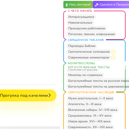
Наш лекторий
Сделано в Предан
С ЧЕГО НАЧАТЬ
Интересующимся
Новоначальным
Приходским работникам
Регентам, певчим, клирошанам
СВЯЩЕННОЕ ПИСАНИЕ
Переводы Библии
Святоотеческие толкования
Современные комментарии
МОЛИТВОСЛОВЫ.
БОГОСЛУЖЕБНЫЕ ТЕКСТЫ
Молитвы по-русски
Молитвы по-славянски
Богослужебные тексты на русском язык
Богослужебные тексты на церковнослав
СВЯТООТЕЧЕСКОЕ НАСЛЕДИЕ
Прогулка под качелями
Мужи апостольские. I—II века
Апологеты. II—III века
Вселенские соборы. IV—VIII века
Средневековье. IX—XV века
Новое время. XVI—XIX века
Современность. XX—XXI века