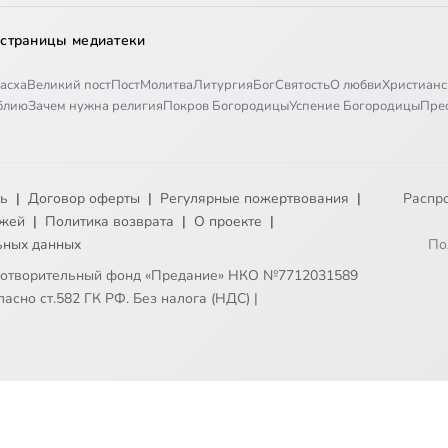
 страницы медиатеки
асха
Великий пост
Пост
Молитва
Литургия
Бог
Святость
О любви
Христианс
иблию
Зачем нужна религия
Покров Богородицы
Успение Богородицы
Пре
ть
|
Договор оферты
|
Регулярные пожертвования
|
Распр
ежей
|
Политика возврата
|
О проекте
|
ьных данных
По
готворительный фонд «Предание» НКО №7712031589
асно ст.582 ГК РФ. Без налога (НДС)
|