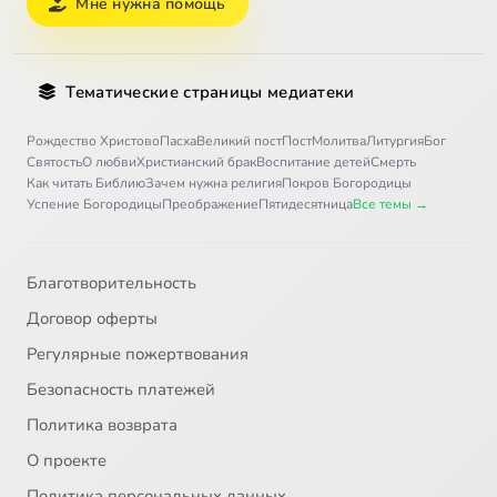
Мне нужна помощь
Тематические страницы медиатеки
Рождество Христово
Пасха
Великий пост
Пост
Молитва
Литургия
Бог
Святость
О любви
Христианский брак
Воспитание детей
Смерть
Как читать Библию
Зачем нужна религия
Покров Богородицы
Успение Богородицы
Преображение
Пятидесятница
Все темы →
Благотворительность
Договор оферты
Регулярные пожертвования
Безопасность платежей
Политика возврата
О проекте
Политика персональных данных