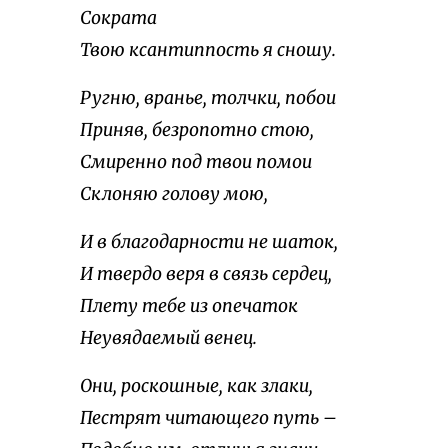
Сократа
Твою ксантиппость я сношу.
Ругню, вранье, толчки, побои
Приняв, безропотно стою,
Смиренно под твои помои
Склоняю голову мою,
И в благодарности не шаток,
И твердо веря в связь сердец,
Плету тебе из опечаток
Неувядаемый венец.
Они, роскошные, как злаки,
Пестрят читающего путь –