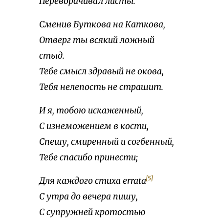
Переворачивал листы.
Сменив Буткова на Каткова,
Отверг ты всякий ложный
стыд.
Тебе смысл здравый не окова,
Тебя нелепость не страшит.
И я, тобою искаженный,
С изнеможением в кости,
Спешу, смиренный и согбенный,
Тебе спасибо принести;
[5]
Для каждого стиха errata
С утра до вечера пишу,
С супружней кротостью