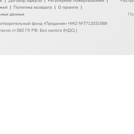
ть
|
Договор оферты
|
Регулярные пожертвования
|
Распр
ежей
|
Политика возврата
|
О проекте
|
ьных данных
По
готворительный фонд «Предание» НКО №7712031589
асно ст.582 ГК РФ. Без налога (НДС)
|