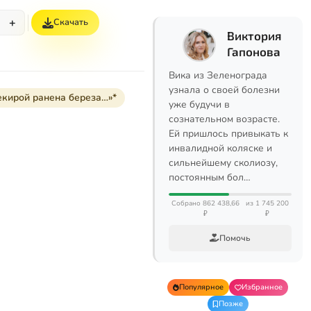
+
Скачать
Виктория
Гапонова
Вика из Зеленограда
узнала о своей болезни
екирой ранена береза…»*
уже будучи в
сознательном возрасте.
Ей пришлось привыкать к
инвалидной коляске и
сильнейшему сколиозу,
постоянным бол…
Собрано 862 438,66
из 1 745 200
₽
₽
Помочь
Популярное
Избранное
Позже