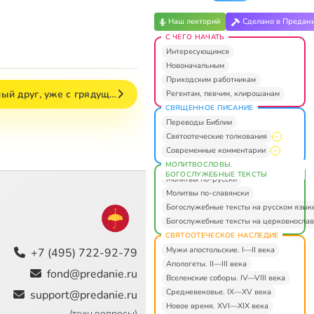
Наш лекторий
Сделано в Предан
С ЧЕГО НАЧАТЬ
Интересующимся
Новоначальным
Приходским работникам
ный друг, уже с грядущ…
Регентам, певчим, клирошанам
СВЯЩЕННОЕ ПИСАНИЕ
Переводы Библии
Святоотеческие толкования
Современные комментарии
МОЛИТВОСЛОВЫ.
БОГОСЛУЖЕБНЫЕ ТЕКСТЫ
Молитвы по-русски
Молитвы по-славянски
Богослужебные тексты на русском язык
Богослужебные тексты на церковнослав
СВЯТООТЕЧЕСКОЕ НАСЛЕДИЕ
Мужи апостольские. I—II века
+7 (495) 722-92-79
Апологеты. II—III века
fond@predanie.ru
Вселенские соборы. IV—VIII века
Средневековье. IX—XV века
support@predanie.ru
Новое время. XVI—XIX века
(техн.вопросы)