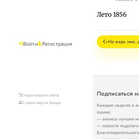
Лето 1856
«Не верь мне, 
Войти
Регистрация
Подписаться н
Старая версия сайта
Старая версия фонда
Каждую неделю в в
ящике:
— анонсы лучших м
— новости подопеч
Благотворительного