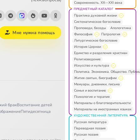
Современность. XX—XXI века
ПРЕДМЕТНЫЙ КАТАЛОГ
Практика духовной жизни
Систематическое богословие
Проповеди, беседы
Апологетика
Мне нужна помощь
Философия
Патрология
Литургическое богословие
История Церкви
Единство и разделения христиан
Религиоведение
Искусство и культура
Политика. Экономика. Общество. Публи
Жития святых, биографии
Мемуары, дневники, письма
Семья и воспитание
Психология и терапия
Материалы о благотворительности
кий брак
Воспитание детей
Материалы на иностранных языках
ображение
Пятидесятница
ХУДОЖЕСТВЕННАЯ ЛИТЕРАТУРА
Русская литература
Переводная поэзия
Русская поэзия