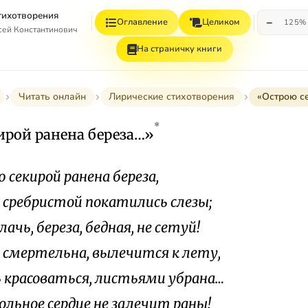
Стихотворения
−
Оглавление
Целиком
125%
сей Константинович
На страничку книги
Читать онлайн
Лирические стихотворения
«Острою с
*
ирой ранена береза…»
 секирой ранена береза,
е сребристой покатились слезы;
лачь, береза, бедная, не сетуй!
е смертельна, вылечится к лету,
 красоваться, листьями убрана…
ольное сердце не залечит раны!