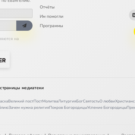
 по Евангелию.
Отчёты
Им помогли
Программы
ляются на
 страницы медиатеки
асха
Великий пост
Пост
Молитва
Литургия
Бог
Святость
О любви
Христианс
иблию
Зачем нужна религия
Покров Богородицы
Успение Богородицы
Пре