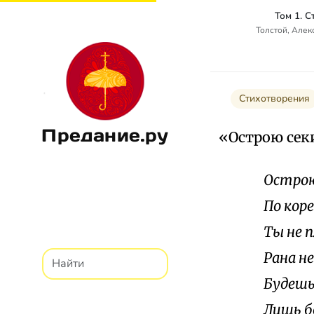
Том 1. 
Толстой, Алек
Стихотворения
Предание.ру
«Острою сек
Острою
По кор
Ты не п
Рана н
Будешь
Лишь б