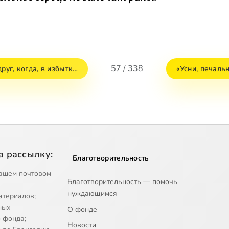
57 / 338
друг, когда, в избытк…
«Усни, печаль
а рассылку:
Благотворительность
ашем почтовом
Благотворительность — помочь
нуждающимся
атериалов;
ных
О фонде
 фонда;
Новости