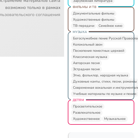
остранение материалов сайта
Зарубежная литература
возможно только в рамках
ФИЛЬМЫ И ТВ
Документальные фильмы
льзовательского соглашения
Художественные фильмы
ТВ-передачи
Семейное кино
МУЗЫКА
Богослужебное пение Русской Правосл
Колокольный звон
Песнопения поместных церквей
Классическая музыка
Авторская песня
Эстрадная песня
Этно, фольклор, народная музыка
Духовные канты, стихи, песни, романсы
Современная вокальная и инструментал
Учебные материалы по музыке и пению
ДЕТЯМ
Просветительское
Развлекательное
Художественное
Музыкальное