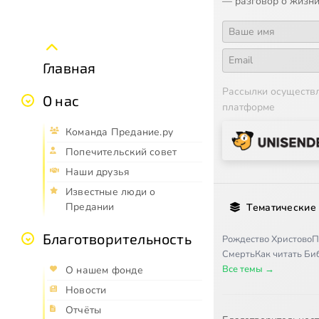
— разговор о жизни
Главная
Рассылки осуществ
О нас
платформе
Команда Предание.ру
Попечительский совет
Наши друзья
Известные люди о
Предании
Тематические
Благотворительность
Рождество Христово
П
Смерть
Как читать Б
Все темы →
О нашем фонде
Новости
Отчёты