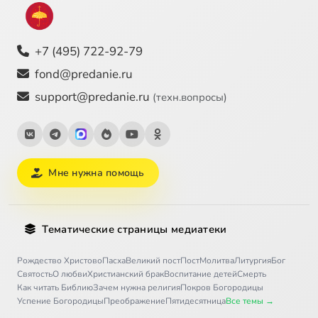
+7 (495) 722-92-79
fond@predanie.ru
support@predanie.ru
(техн.вопросы)
Мне нужна помощь
Тематические страницы медиатеки
Рождество Христово
Пасха
Великий пост
Пост
Молитва
Литургия
Бог
Святость
О любви
Христианский брак
Воспитание детей
Смерть
Как читать Библию
Зачем нужна религия
Покров Богородицы
Успение Богородицы
Преображение
Пятидесятница
Все темы →