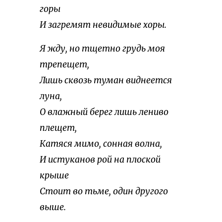
горы
И загремят невидимые хоры.
Я жду, но тщетно грудь моя
трепещет,
Лишь сквозь туман виднеется
луна,
О влажный берег лишь лениво
плещет,
Катяся мимо, сонная волна,
И истуканов рой на плоской
крыше
Стоит во тьме, один другого
выше.