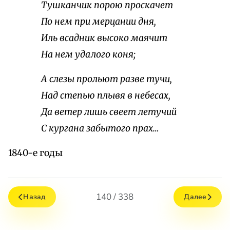
Тушканчик порою проскачет
По нем при мерцании дня,
Иль всадник высоко маячит
На нем удалого коня;
А слезы прольют разве тучи,
Над степью плывя в небесах,
Да ветер лишь свеет летучий
С кургана забытого прах…
1840-е годы
140 / 338
Назад
Далее