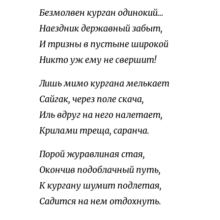
Безмолвен курган одинокий…
Наездник державный забыт,
И тризны в пустыне широкой
Никто уж ему не свершит!
Лишь мимо кургана мелькает
Сайгак, через поле скача,
Иль вдруг на него налетает,
Крилами треща, саранча.
Порой журавлиная стая,
Окончив подоблачный путь,
К кургану шумит подлетая,
Садится на нем отдохнуть.