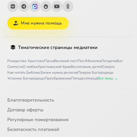
Мне нужна помощь
Тематические страницы медиатеки
Рождество Христово
Пасха
Великий пост
Пост
Молитва
Литургия
Бог
Святость
О любви
Христианский брак
Воспитание детей
Смерть
Как читать Библию
Зачем нужна религия
Покров Богородицы
Успение Богородицы
Преображение
Пятидесятница
Все темы →
Благотворительность
Договор оферты
Регулярные пожертвования
Безопасность платежей