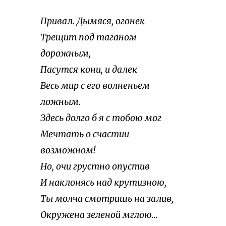
Привал. Дымяся, огонек
Трещит под таганом
дорожным,
Пасутся кони, и далек
Весь мир с его волненьем
ложным.
Здесь долго б я с тобою мог
Мечтать о счастии
возможном!
Но, очи грустно опустив
И наклонясь над крутизною,
Ты молча смотришь на залив,
Окружена зеленой мглою…