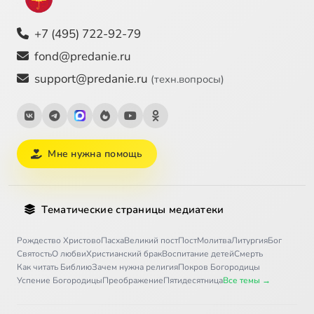
+7 (495) 722-92-79
fond@predanie.ru
support@predanie.ru
(техн.вопросы)
Мне нужна помощь
Тематические страницы медиатеки
Рождество Христово
Пасха
Великий пост
Пост
Молитва
Литургия
Бог
Святость
О любви
Христианский брак
Воспитание детей
Смерть
Как читать Библию
Зачем нужна религия
Покров Богородицы
Успение Богородицы
Преображение
Пятидесятница
Все темы →