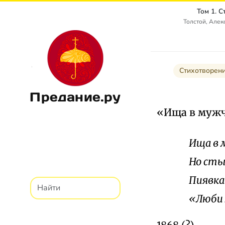
Том 1. 
Толстой, Алек
Стихотворен
Предание.ру
«Ища в мужч
Ища в 
Но сты
Пиявка
«Люби 