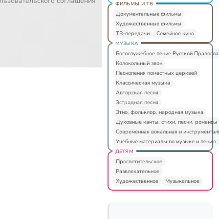
льзовательского соглашения
ФИЛЬМЫ И ТВ
Документальные фильмы
Художественные фильмы
ТВ-передачи
Семейное кино
МУЗЫКА
Богослужебное пение Русской Правосл
Колокольный звон
Песнопения поместных церквей
Классическая музыка
Авторская песня
Эстрадная песня
Этно, фольклор, народная музыка
Духовные канты, стихи, песни, романсы
Современная вокальная и инструментал
Учебные материалы по музыке и пению
ДЕТЯМ
Просветительское
Развлекательное
Художественное
Музыкальное