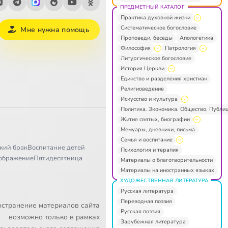
ПРЕДМЕТНЫЙ КАТАЛОГ
Практика духовной жизни
Систематическое богословие
Мне нужна помощь
Проповеди, беседы
Апологетика
Философия
Патрология
Литургическое богословие
История Церкви
Единство и разделения христиан
Религиоведение
Искусство и культура
Политика. Экономика. Общество. Публи
Жития святых, биографии
Мемуары, дневники, письма
Семья и воспитание
кий брак
Воспитание детей
Психология и терапия
ображение
Пятидесятница
Материалы о благотворительности
Материалы на иностранных языках
ХУДОЖЕСТВЕННАЯ ЛИТЕРАТУРА
Русская литература
Переводная поэзия
остранение материалов сайта
Русская поэзия
возможно только в рамках
Зарубежная литература