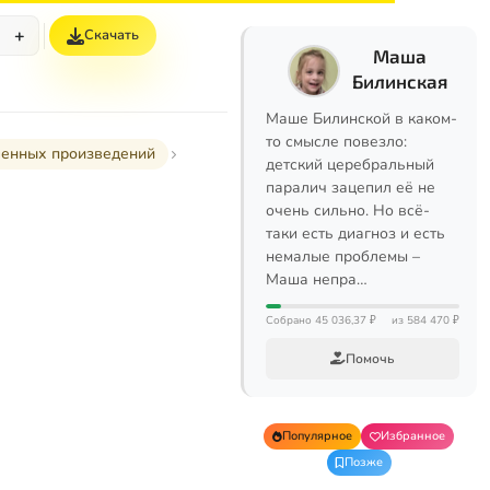
+
Скачать
Маша
Билинская
Маше Билинской в каком-
то смысле повезло:
ленных произведений
детский церебральный
паралич зацепил её не
очень сильно. Но всё-
таки есть диагноз и есть
немалые проблемы –
Маша непра…
Собрано 45 036,37 ₽
из 584 470 ₽
Помочь
Популярное
Избранное
Позже