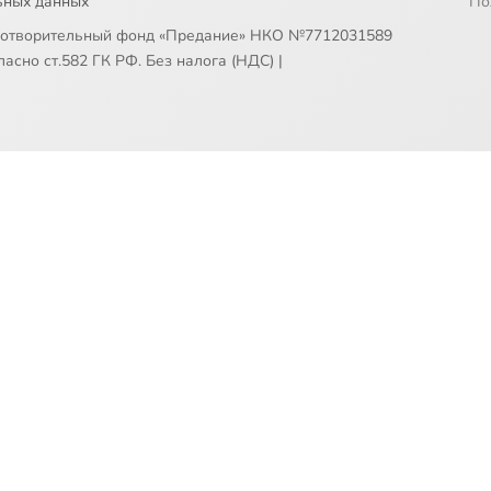
ьных данных
По
готворительный фонд «Предание» НКО №7712031589
асно ст.582 ГК РФ. Без налога (НДС)
|