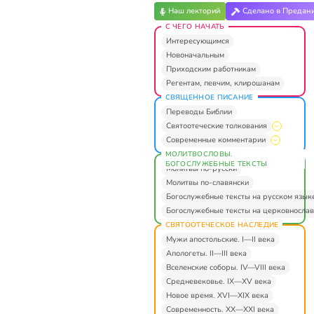
Наш лекторий
Сделано в Предан
С ЧЕГО НАЧАТЬ
Интересующимся
Новоначальным
Приходским работникам
Регентам, певчим, клирошанам
СВЯЩЕННОЕ ПИСАНИЕ
Переводы Библии
Святоотеческие толкования
Современные комментарии
МОЛИТВОСЛОВЫ.
БОГОСЛУЖЕБНЫЕ ТЕКСТЫ
Молитвы по-русски
Молитвы по-славянски
Богослужебные тексты на русском язык
Богослужебные тексты на церковнослав
СВЯТООТЕЧЕСКОЕ НАСЛЕДИЕ
Мужи апостольские. I—II века
Апологеты. II—III века
Вселенские соборы. IV—VIII века
Средневековье. IX—XV века
Новое время. XVI—XIX века
Современность. XX—XXI века