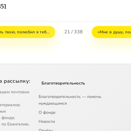
851
21 / 338
ть твою, полюбил я теб…
«Мне в душу, п
а рассылку:
Благотворительность
ашем почтовом
Благотворительность — помочь
нуждающимся
атериалов;
ных
О фонде
 фонда;
Новости
 по Евангелию.
Отчёты