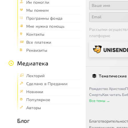
Им помогли
Мы помним
Программы фонда
Мне нужна помощь
Рассылки осуществ
Контакты
платформе
Все платежи
Реквизиты
Медиатека
Лекторий
Тематические
Сделано в Предании
Рождество Христово
П
Новинки
Смерть
Как читать Б
Популярное
Все темы →
Авторы
Блог
Благотворительнос
Безопасность плат