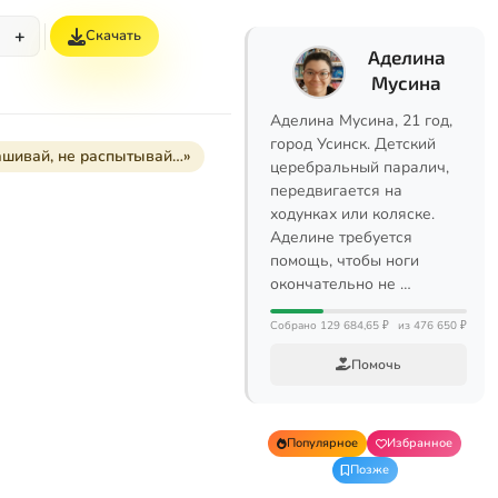
+
Скачать
Аделина
Мусина
Аделина Мусина, 21 год,
город Усинск. Детский
ашивай, не распытывай…»
церебральный паралич,
передвигается на
ходунках или коляске.
Аделине требуется
помощь, чтобы ноги
окончательно не …
Собрано 129 684,65 ₽
из 476 650 ₽
Помочь
Популярное
Избранное
Позже