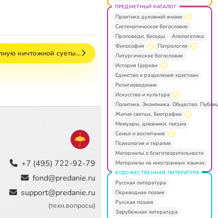
ПРЕДМЕТНЫЙ КАТАЛОГ
Практика духовной жизни
Систематическое богословие
Проповеди, беседы
Апологетика
Философия
Патрология
олную ничтожной суеты…
Литургическое богословие
История Церкви
Единство и разделения христиан
Религиоведение
Искусство и культура
Политика. Экономика. Общество. Публи
Жития святых, биографии
Мемуары, дневники, письма
Семья и воспитание
Психология и терапия
Материалы о благотворительности
+7 (495) 722-92-79
Материалы на иностранных языках
ХУДОЖЕСТВЕННАЯ ЛИТЕРАТУРА
fond@predanie.ru
Русская литература
support@predanie.ru
Переводная поэзия
Русская поэзия
(техн.вопросы)
Зарубежная литература