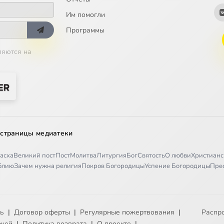
Им помогли
Программы
ляются на
 страницы медиатеки
асха
Великий пост
Пост
Молитва
Литургия
Бог
Святость
О любви
Христианс
иблию
Зачем нужна религия
Покров Богородицы
Успение Богородицы
Пре
ть
|
Договор оферты
|
Регулярные пожертвования
|
Распр
ежей
|
Политика возврата
|
О проекте
|