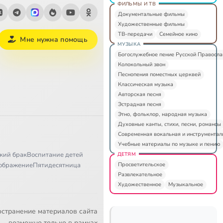
ФИЛЬМЫ И ТВ
Документальные фильмы
Художественные фильмы
ТВ-передачи
Семейное кино
Мне нужна помощь
МУЗЫКА
Богослужебное пение Русской Правосл
Колокольный звон
Песнопения поместных церквей
Классическая музыка
Авторская песня
Эстрадная песня
Этно, фольклор, народная музыка
Духовные канты, стихи, песни, романсы
Современная вокальная и инструментал
Учебные материалы по музыке и пению
кий брак
Воспитание детей
ДЕТЯМ
Просветительское
ображение
Пятидесятница
Развлекательное
Художественное
Музыкальное
остранение материалов сайта
возможно только в рамках