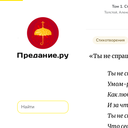
Том 1. 
Толстой, Алек
Стихотворения
Предание.ру
«Ты не спра
Ты не 
Умом-р
Как лю
И за чт
Ты не 
Что се