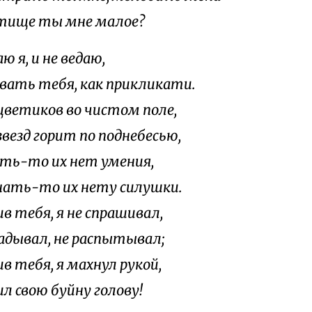
тище ты мне малое?
аю я, и не ведаю,
звать тебя, как прикликати.
цветиков во чистом поле,
звезд горит по поднебесью,
ать-то их нет умения,
нать-то их нету силушки.
в тебя, я не спрашивал,
гадывал, не распытывал;
в тебя, я махнул рукой,
л свою буйну голову!