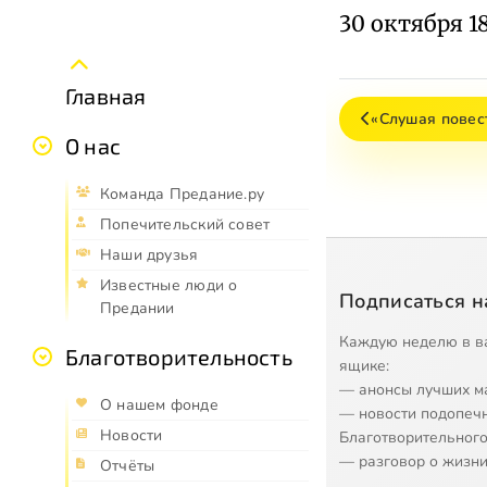
30 октября 1
Главная
«Слушая повес
О нас
Команда Предание.ру
Попечительский совет
Наши друзья
Известные люди о
Подписаться н
Предании
Каждую неделю в в
Благотворительность
ящике:
— анонсы лучших м
О нашем фонде
— новости подопеч
Новости
Благотворительного
— разговор о жизни
Отчёты