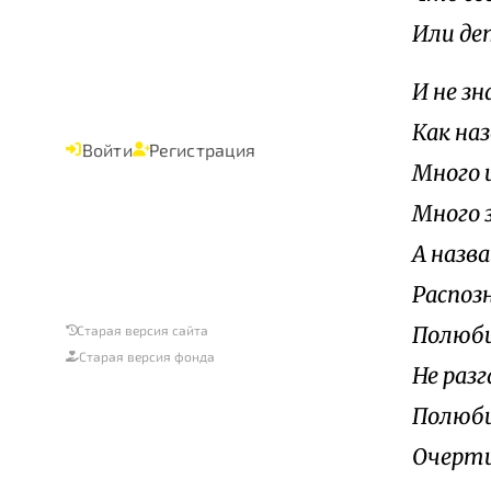
Или де
И не зн
Как на
Войти
Регистрация
Много 
Много 
А назв
Распоз
Полюби
Старая версия сайта
Старая версия фонда
Не раз
Полюби
Очерти