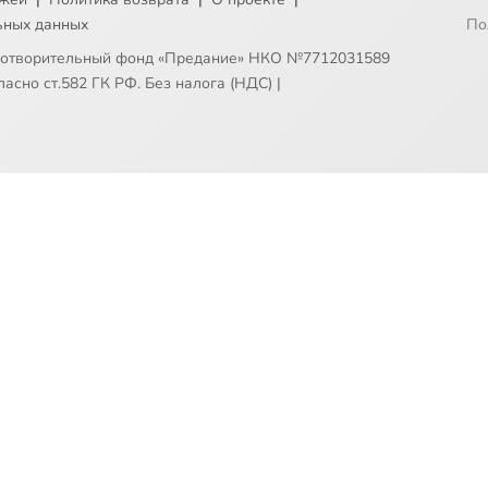
ьных данных
По
готворительный фонд «Предание» НКО №7712031589
асно ст.582 ГК РФ. Без налога (НДС)
|