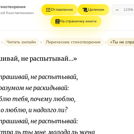
Стихотворения
−
Оглавление
Целиком
125%
сей Константинович
На страничку книги
Читать онлайн
Лирические стихотворения
«Ты не спр
шивай, не распытывай…»
спрашивай, не распытывай,
азумом не раскидывай:
блю тебя, почему люблю,
о люблю, и надолго ли?
спрашивай, не распытывай:
стра ль ты мне, молода ль жена