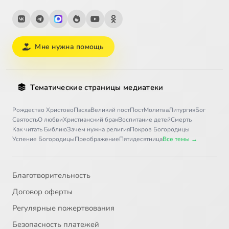
Мне нужна помощь
Тематические страницы медиатеки
Рождество Христово
Пасха
Великий пост
Пост
Молитва
Литургия
Бог
Святость
О любви
Христианский брак
Воспитание детей
Смерть
Как читать Библию
Зачем нужна религия
Покров Богородицы
Успение Богородицы
Преображение
Пятидесятница
Все темы →
Благотворительность
Договор оферты
Регулярные пожертвования
Безопасность платежей