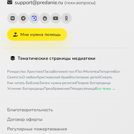
support@predanie.ru
(техн.вопросы)
Мне нужна помощь
Тематические страницы медиатеки
Рождество Христово
Пасха
Великий пост
Пост
Молитва
Литургия
Бог
Святость
О любви
Христианский брак
Воспитание детей
Смерть
Как читать Библию
Зачем нужна религия
Покров Богородицы
Успение Богородицы
Преображение
Пятидесятница
Все темы →
Благотворительность
Договор оферты
Регулярные пожертвования