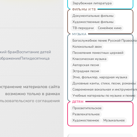
Зарубежная литература
ФИЛЬМЫ И ТВ
Документальные фильмы
Художественные фильмы
ТВ-передачи
Семейное кино
МУЗЫКА
Богослужебное пение Русской Правосл
Колокольный звон
кий брак
Воспитание детей
Песнопения поместных церквей
ображение
Пятидесятница
Классическая музыка
Авторская песня
Эстрадная песня
Этно, фольклор, народная музыка
Духовные канты, стихи, песни, романсы
остранение материалов сайта
Современная вокальная и инструментал
возможно только в рамках
Учебные материалы по музыке и пению
льзовательского соглашения
ДЕТЯМ
Просветительское
Развлекательное
Художественное
Музыкальное