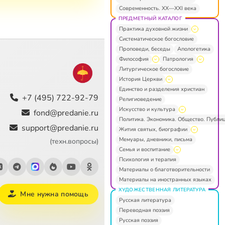
Современность. XX—XXI века
ПРЕДМЕТНЫЙ КАТАЛОГ
Практика духовной жизни
Систематическое богословие
Проповеди, беседы
Апологетика
Философия
Патрология
Литургическое богословие
История Церкви
Единство и разделения христиан
+7 (495) 722-92-79
Религиоведение
Искусство и культура
fond@predanie.ru
Политика. Экономика. Общество. Публи
support@predanie.ru
Жития святых, биографии
Мемуары, дневники, письма
(техн.вопросы)
Семья и воспитание
Психология и терапия
Материалы о благотворительности
Материалы на иностранных языках
ХУДОЖЕСТВЕННАЯ ЛИТЕРАТУРА
Мне нужна помощь
Русская литература
Переводная поэзия
Русская поэзия