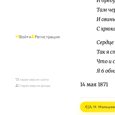
И бред
Там че
И свинь
С хрюк
Войти
Регистрация
Сердце
Так я с
Что и 
Я 6 обн
Старая версия сайта
14 мая 1871
Старая версия фонда
[А. Н. Мальцев