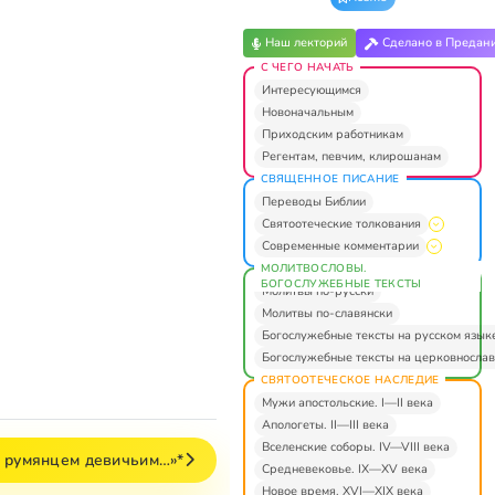
Наш лекторий
Сделано в Предан
С ЧЕГО НАЧАТЬ
Интересующимся
Новоначальным
Приходским работникам
Регентам, певчим, клирошанам
СВЯЩЕННОЕ ПИСАНИЕ
Переводы Библии
Святоотеческие толкования
Современные комментарии
МОЛИТВОСЛОВЫ.
БОГОСЛУЖЕБНЫЕ ТЕКСТЫ
Молитвы по-русски
Молитвы по-славянски
Богослужебные тексты на русском язык
Богослужебные тексты на церковнослав
СВЯТООТЕЧЕСКОЕ НАСЛЕДИЕ
Мужи апостольские. I—II века
Апологеты. II—III века
Вселенские соборы. IV—VIII века
в румянцем девичьим…»*
Средневековье. IX—XV века
Новое время. XVI—XIX века