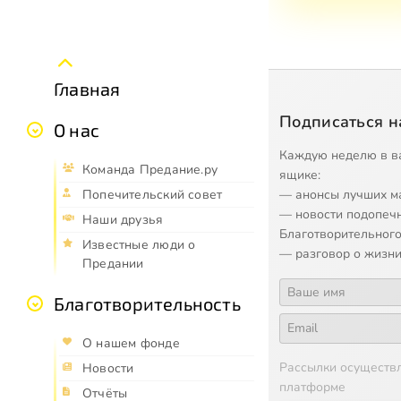
Главная
Подписаться н
О нас
Каждую неделю в в
Команда Предание.ру
ящике:
— анонсы лучших м
Попечительский совет
— новости подопеч
Наши друзья
Благотворительного
Известные люди о
— разговор о жизни
Предании
Благотворительность
О нашем фонде
Рассылки осуществ
Новости
платформе
Отчёты