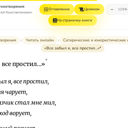
Стихотворения
−
Оглавление
Целиком
125%
сей Константинович
На страничку книги
творения
Читать онлайн
Сатирические и юмористические 
«Все забыл я, все простил…»*
*
, все простил…»
ыл я, все простил,
ня чарует,
азчик стал мне мил,
ход ворует,