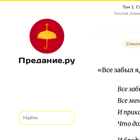
Том 1. 
Толстой, Алек
Стихо
Предание.ру
«Все забыл я
Все заб
Все ме
И прик
Что до