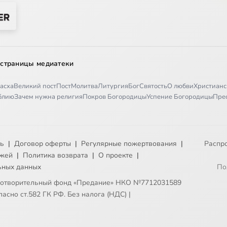
 страницы медиатеки
асха
Великий пост
Пост
Молитва
Литургия
Бог
Святость
О любви
Христианс
иблию
Зачем нужна религия
Покров Богородицы
Успение Богородицы
Пре
ть
|
Договор оферты
|
Регулярные пожертвования
|
Распр
ежей
|
Политика возврата
|
О проекте
|
ьных данных
По
готворительный фонд «Предание» НКО №7712031589
асно ст.582 ГК РФ. Без налога (НДС)
|