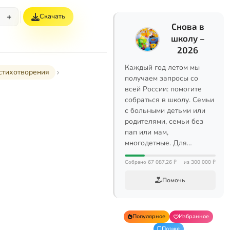
+
Скачать
Снова в
школу –
2026
Каждый год летом мы
стихотворения
получаем запросы со
всей России: помогите
собраться в школу. Семьи
с больными детьми или
родителями, семьи без
пап или мам,
многодетные. Для…
Собрано 67 087,26 ₽
из 300 000 ₽
Помочь
Популярное
Избранное
Позже