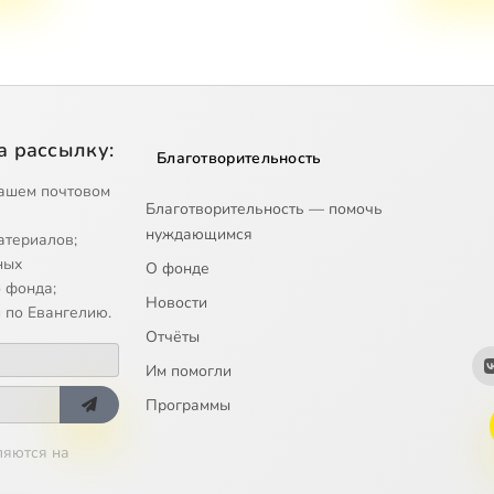
а рассылку:
Благотворительность
ашем почтовом
Благотворительность — помочь
нуждающимся
атериалов;
ных
О фонде
 фонда;
Новости
 по Евангелию.
Отчёты
Им помогли
Программы
ляются на