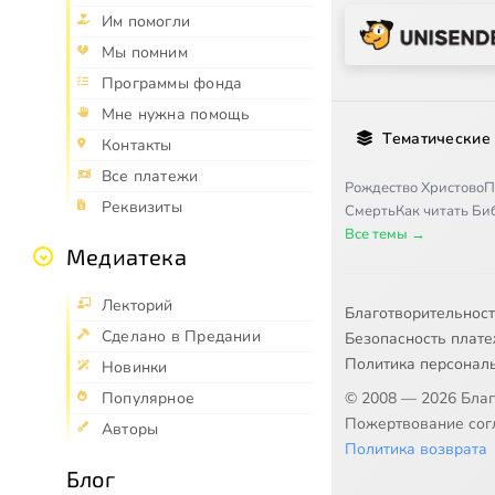
Им помогли
Мы помним
Программы фонда
Мне нужна помощь
Тематические
Контакты
Все платежи
Рождество Христово
П
Реквизиты
Смерть
Как читать Б
Все темы →
Медиатека
Лекторий
Благотворительнос
Сделано в Предании
Безопасность плат
Политика персонал
Новинки
© 2008 — 2026 Бла
Популярное
Пожертвование согл
Авторы
Политика возврата
Блог