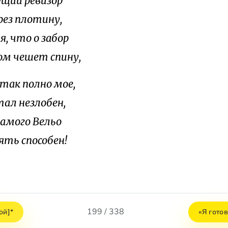
ущий ревизор
рез плотину,
я, что о забор
ом чешет спину,
 так полно мое,
тал незлобен,
самого Вельо
ять способен!
199 / 338
ой]*
«Я гото