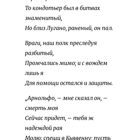
То кондотьер был в битвах
знаменитый,
Но близ Лугано, раненый, он пал.
Враги, наш полк преследуя
разбитый,
Промчались мимо; и с вождем
лишь я
Для помощи остался и защиты.
„Арнольфо, – мне сказал он, –
смерть моя
Сейчас придет, – тебя ж
надеждой рая
Молю: спеши в Кьявенну; пусть