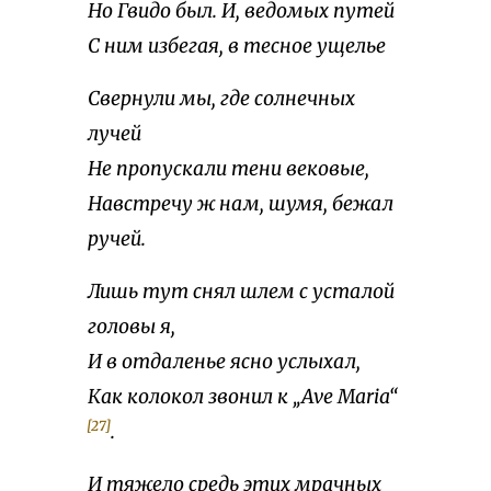
Но Гвидо был. И, ведомых путей
С ним избегая, в тесное ущелье
Свернули мы, где солнечных
лучей
Не пропускали тени вековые,
Навстречу ж нам, шумя, бежал
ручей.
Лишь тут снял шлем с усталой
головы я,
И в отдаленье ясно услыхал,
Как колокол звонил к „Ave Maria“
[27]
.
И тяжело средь этих мрачных