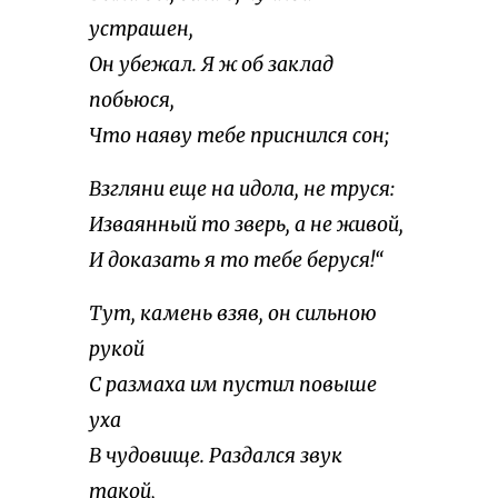
устрашен,
Он убежал. Я ж об заклад
побьюся,
Что наяву тебе приснился сон;
Взгляни еще на идола, не труся:
Изваянный то зверь, а не живой,
И доказать я то тебе беруся!“
Тут, камень взяв, он сильною
рукой
С размаха им пустил повыше
уха
В чудовище. Раздался звук
такой,