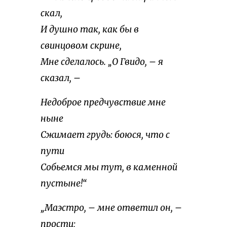
скал,
И душно так, как бы в
свинцовом скрине,
Мне сделалось. „О Гвидо, – я
сказал, –
Недоброе предчувствие мне
ныне
Сжимает грудь: боюся, что с
пути
Собьемся мы тут, в каменной
пустыне!“
„Маэстро, – мне ответил он, –
прости;