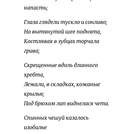
напасть;
Глаза глядели тускло и сонливо;
На вытянутой шее поднята,
Костлявая в зубцах торчала
грива;
Скрещенные вдоль длинного
хребта,
Лежали, в складках, кожаные
крылья;
Под брюхом лап виднелася чета.
Спинных чешуй казалось
изобилье