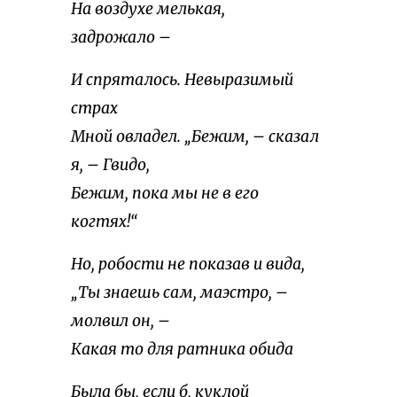
На воздухе мелькая,
задрожало –
И спряталось. Невыразимый
страх
Мной овладел. „Бежим, – сказал
я, – Гвидо,
Бежим, пока мы не в его
когтях!“
Но, робости не показав и вида,
„Ты знаешь сам, маэстро, –
молвил он, –
Какая то для ратника обида
Была бы, если б, куклой