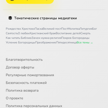
Тематические страницы медиатеки
Рождество Христово
Пасха
Великий пост
Пост
Молитва
Литургия
Бог
Святость
О любви
Христианский брак
Воспитание детей
Смерть
Как читать Библию
Зачем нужна религия
Покров Богородицы
Успение Богородицы
Преображение
Пятидесятница
Все темы →
Благотворительность
Договор оферты
Регулярные пожертвования
Безопасность платежей
Политика возврата
О проекте
Политика персональных данных